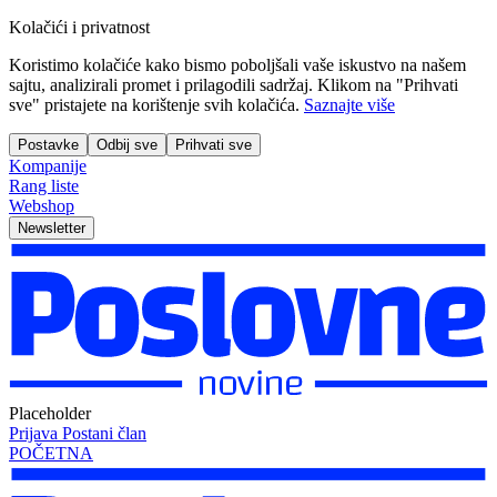
Kolačići i privatnost
Koristimo kolačiće kako bismo poboljšali vaše iskustvo na našem
sajtu, analizirali promet i prilagodili sadržaj. Klikom na "Prihvati
sve" pristajete na korištenje svih kolačića.
Saznajte više
Postavke
Odbij sve
Prihvati sve
Kompanije
Rang liste
Webshop
Newsletter
Placeholder
Prijava
Postani član
POČETNA