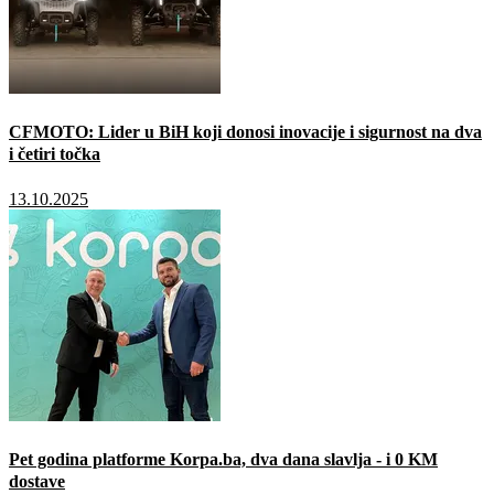
CFMOTO: Lider u BiH koji donosi inovacije i sigurnost na dva
i četiri točka
13.10.2025
Pet godina platforme Korpa.ba, dva dana slavlja - i 0 KM
dostave