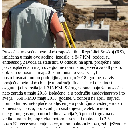
Prosječna mjesečna neto plaća zaposlenih u Republici Srpskoj (RS),
isplaćena u maju ove godine, iznosila je 847 KM, podaci su
entitetskog Zavoda za statistiku.U odnosu na april, prosječna neto
plaća isplaćena u maju ove godine nominalno je veća za 0,8 posto,
dok je u odnosu na maj 2017. nominalno veća za 1,1
posto.Posmatrano po područjima, u maju 2018. godine, najviša
prosječna neto plaća bila je u području finansijske i djelatnosti
osiguranja i iznosila je 1.313 KM. S druge strane, najniža prosječna
neto zarada u maju 2018. isplaćena je u području građevinarstvo i to
svega - 558 KM.U maju 2018. godine, u odnosu na april, najveći
nominalni rast neto plaće zabilježen je u područjima vađenje ruda i
kamena 6,1 posto, proizvodnja i snabdijevanje električnom
energijom, gasom, parom i klimatizacija 3,5 posto i trgovina na
veliko i na malo, popravka motornih vozila i motocikala 2,5
posto.Najveće smanjenje plaće, u nominalnom iznosu, zabilježeno je