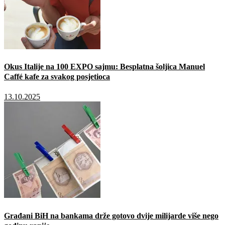
Okus Italije na 100 EXPO sajmu: Besplatna šoljica Manuel
Caffé kafe za svakog posjetioca
13.10.2025
Građani BiH na bankama drže gotovo dvije milijarde više nego