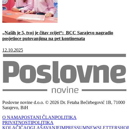
„Naših je 5, tvoj je čitav svijet“: BCC Sarajevo nagradio
posjetioce putovanjima na pet kontinenata
12.10.2025
Poslovne novine d.o.o. © 2026 Dr. Fetaha Bećirbegović 1B, 71000
Sarajevo, BiH
O NAMA
POSTANI ČLAN
POLITIKA
PRIVATNOSTI
POLITIKA
KOLAČIĆA
OGLAŠAVANJE
IMPRESSUM
NEWSLETTER
SHO