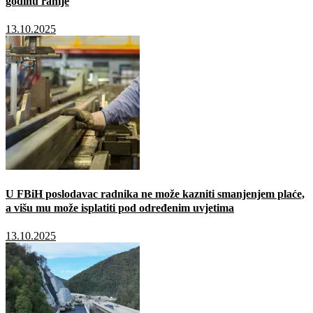
godinu ranije
13.10.2025
U FBiH poslodavac radnika ne može kazniti smanjenjem plaće,
a višu mu može isplatiti pod određenim uvjetima
13.10.2025