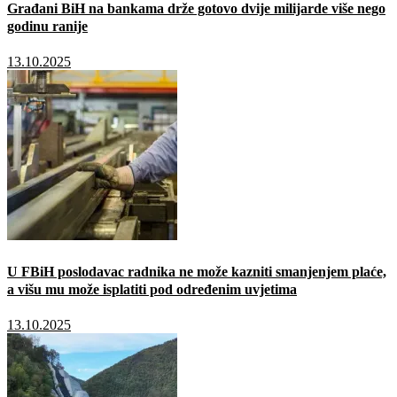
Građani BiH na bankama drže gotovo dvije milijarde više nego
godinu ranije
13.10.2025
U FBiH poslodavac radnika ne može kazniti smanjenjem plaće,
a višu mu može isplatiti pod određenim uvjetima
13.10.2025