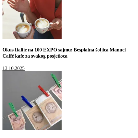
Okus Italije na 100 EXPO sajmu: Besplatna šoljica Manuel
Caffé kafe za svakog posjetioca
13.10.2025