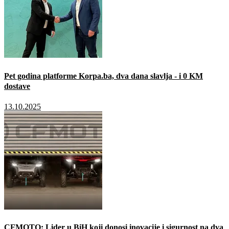
Pet godina platforme Korpa.ba, dva dana slavlja - i 0 KM
dostave
13.10.2025
CFMOTO: Lider u BiH koji donosi inovacije i sigurnost na dva