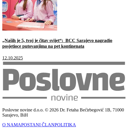
„Naših je 5, tvoj je čitav svijet“: BCC Sarajevo nagradio
posjetioce putovanjima na pet kontinenata
12.10.2025
Poslovne novine d.o.o. © 2026 Dr. Fetaha Bećirbegović 1B, 71000
Sarajevo, BiH
O NAMA
POSTANI ČLAN
POLITIKA