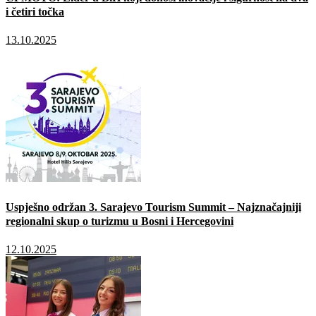
i četiri točka
13.10.2025
Uspješno održan 3. Sarajevo Tourism Summit – Najznačajniji
regionalni skup o turizmu u Bosni i Hercegovini
12.10.2025