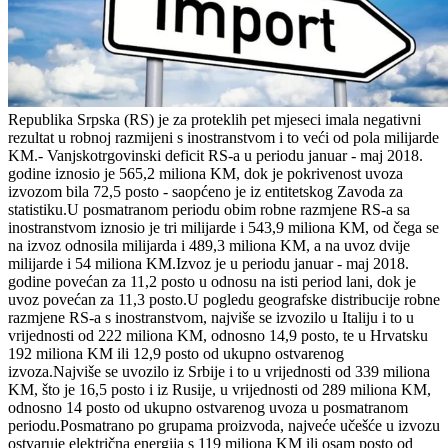
Republika Srpska (RS) je za proteklih pet mjeseci imala negativni
rezultat u robnoj razmijeni s inostranstvom i to veći od pola milijarde
KM.- Vanjskotrgovinski deficit RS-a u periodu januar - maj 2018.
godine iznosio je 565,2 miliona KM, dok je pokrivenost uvoza
izvozom bila 72,5 posto - saopćeno je iz entitetskog Zavoda za
statistiku.U posmatranom periodu obim robne razmjene RS-a sa
inostranstvom iznosio je tri milijarde i 543,9 miliona KM, od čega se
na izvoz odnosila milijarda i 489,3 miliona KM, a na uvoz dvije
milijarde i 54 miliona KM.Izvoz je u periodu januar - maj 2018.
godine povećan za 11,2 posto u odnosu na isti period lani, dok je
uvoz povećan za 11,3 posto.U pogledu geografske distribucije robne
razmjene RS-a s inostranstvom, najviše se izvozilo u Italiju i to u
vrijednosti od 222 miliona KM, odnosno 14,9 posto, te u Hrvatsku
192 miliona KM ili 12,9 posto od ukupno ostvarenog
izvoza.Najviše se uvozilo iz Srbije i to u vrijednosti od 339 miliona
KM, što je 16,5 posto i iz Rusije, u vrijednosti od 289 miliona KM,
odnosno 14 posto od ukupno ostvarenog uvoza u posmatranom
periodu.Posmatrano po grupama proizvoda, najveće učešće u izvozu
ostvaruje električna energija s 119 miliona KM ili osam posto od