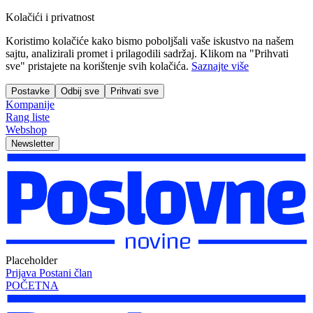
Kolačići i privatnost
Koristimo kolačiće kako bismo poboljšali vaše iskustvo na našem
sajtu, analizirali promet i prilagodili sadržaj. Klikom na "Prihvati
sve" pristajete na korištenje svih kolačića.
Saznajte više
Postavke
Odbij sve
Prihvati sve
Kompanije
Rang liste
Webshop
Newsletter
Placeholder
Prijava
Postani član
POČETNA