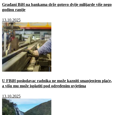
Građani BiH na bankama drže gotovo dvije milijarde više nego
godinu ranije
13.10.2025
U FBiH poslodavac radnika ne može kazniti smanjenjem plaće,
a višu mu može isplatiti pod određenim uvjetima
13.10.2025