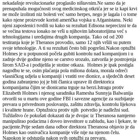
nekadašnje revolucionarke proglasilo ništavnim.Ne samo da je
prenapuhala mogućnosti svog medicinskog otkrića jer se iz kapi krvi
ne može izolirati niz bolesti već samo herpes, nego je lagala i o tome
kako njene proizvode koristi američka vojska u Afganistanu. Neki
njeni zaposlenici tvrdili su kako su rezultati Edisona neprecizni te da
se većina testova ionako ne vrši u njihovim laboratorijima već s
tehnologijama i uređajima drugih kompanija. Tako od od 200
testiranja koje je Theranos provodio, samo 12 njih vršili su putem
svoje tehnologije. A ti su rezultati često bili pogrešni.Nakon optužbi
Holmes je u potpunosti počela gubiti kontrolu nad kompanijom i u
zadnje dvije godine njeno se carstvo srozalo, zatvorila je postrojenja
širom SAD-a i podijelila je stotine otkaza. Holmes je ipak postigla
nagodbu te se, osim plaćanja pola miliona dolara, morala odreći
vlasničkog udjela u kompaniji i vratiti sve dionice, a sljedećih deset
godina zabranjeno joj je biti članica uprave ili direktorica
kompanijama čijim se dionicama trguje na berzi.Istragu protiv
Elizabeth Holmes i njenog saradnika Ramesha Sunnyja Balwanija
otvorili su u martu ove godine FBI i savezne agencije za suzbijanje
prevara u privrednom poslovanju, zaštitu zdravlja, kontrolu lijekova
i kvalitete hrane. Optužnicu protiv njih potvrdio je nadležni sud.
Tužilaštvo će pokušati dokazati da je dvojac iz Theranosa namjerno
manipulirao podacima i doveo investitore u zabludu, kao i ljekare, te
pacijente.Prije sedam dana odbor direktora Theranosa objavio je da
Holmes kao osnivačica kompanije više nije na njenom čelu.
Napokon je odstupila nakon svih optužbi za prevaru.