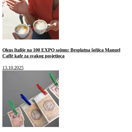
Okus Italije na 100 EXPO sajmu: Besplatna šoljica Manuel
Caffé kafe za svakog posjetioca
13.10.2025