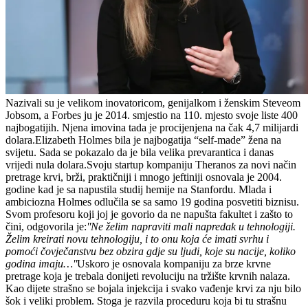
Nazivali su je velikom inovatoricom, genijalkom i ženskim Steveom
Jobsom, a Forbes ju je 2014. smjestio na 110. mjesto svoje liste 400
najbogatijih. Njena imovina tada je procijenjena na čak 4,7 milijardi
dolara.Elizabeth Holmes bila je najbogatija “self-made” žena na
svijetu. Sada se pokazalo da je bila velika prevarantica i danas
vrijedi nula dolara.Svoju startup kompaniju Theranos za novi način
pretrage krvi, brži, praktičniji i mnogo jeftiniji osnovala je 2004.
godine kad je sa napustila studij hemije na Stanfordu. Mlada i
ambiciozna Holmes odlučila se sa samo 19 godina posvetiti biznisu.
Svom profesoru koji joj je govorio da ne napušta fakultet i zašto to
čini, odgovorila je:
''Ne želim napraviti mali napredak u tehnologiji.
Želim kreirati novu tehnologiju, i to onu koja će imati svrhu i
pomoći čovječanstvu bez obzira gdje su ljudi, koje su nacije, koliko
godina imaju…''
Uskoro je osnovala kompaniju za brze krvne
pretrage koja je trebala donijeti revoluciju na tržište krvnih nalaza.
Kao dijete strašno se bojala injekcija i svako vađenje krvi za nju bilo
šok i veliki problem. Stoga je razvila proceduru koja bi tu strašnu