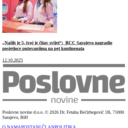
„Naših je 5, tvoj je čitav svijet“: BCC Sarajevo nagradio
posjetioce putovanjima na pet kontinenata
12.10.2025
Poslovne novine d.o.o. © 2026 Dr. Fetaha Bećirbegović 1B, 71000
Sarajevo, BiH
O NAMA
POSTANI ČLAN
POLITIKA