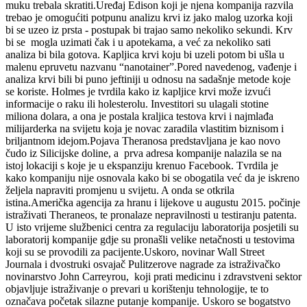
muku trebala skratiti.Uređaj Edison koji je njena kompanija razvila
trebao je omogućiti potpunu analizu krvi iz jako malog uzorka koji
bi se uzeo iz prsta - postupak bi trajao samo nekoliko sekundi. Krv
bi se mogla uzimati čak i u apotekama, a već za nekoliko sati
analiza bi bila gotova. Kapljica krvi koju bi uzeli potom bi ušla u
malenu epruvetu nazvanu “nanotainer”.Pored navedenog, vađenje i
analiza krvi bili bi puno jeftiniji u odnosu na sadašnje metode koje
se koriste. Holmes je tvrdila kako iz kapljice krvi može izvući
informacije o raku ili holesterolu. Investitori su ulagali stotine
miliona dolara, a ona je postala kraljica testova krvi i najmlađa
milijarderka na svijetu koja je novac zaradila vlastitim biznisom i
briljantnom idejom.Pojava Theranosa predstavljana je kao novo
čudo iz Silicijske doline, a prva adresa kompanije nalazila se na
istoj lokaciji s koje je u ekspanziju krenuo Facebook. Tvrdila je
kako kompaniju nije osnovala kako bi se obogatila već da je iskreno
željela napraviti promjenu u svijetu. A onda se otkrila
istina.Američka agencija za hranu i lijekove u augustu 2015. počinje
istraživati Theraneos, te pronalaze nepravilnosti u testiranju patenta.
U isto vrijeme službenici centra za regulaciju laboratorija posjetili su
laboratorij kompanije gdje su pronašli velike netačnosti u testovima
koji su se provodili za pacijente.Uskoro, novinar Wall Street
Journala i dvostruki osvajač Pulitzerove nagrade za istraživačko
novinarstvo John Carreyrou, koji prati medicinu i zdravstveni sektor
objavljuje istraživanje o prevari u korištenju tehnologije, te to
označava početak silazne putanje kompanije. Uskoro se bogatstvo