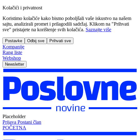
Kolačići i privatnost
Koristimo kolačiće kako bismo poboljšali vaše iskustvo na našem
sajtu, analizirali promet i prilagodili sadržaj. Klikom na "Prihvati
sve" pristajete na korištenje svih kolačića.
Saznajte više
Postavke
Odbij sve
Prihvati sve
Kompanije
Rang liste
Webshop
Newsletter
Placeholder
Prijava
Postani član
POČETNA