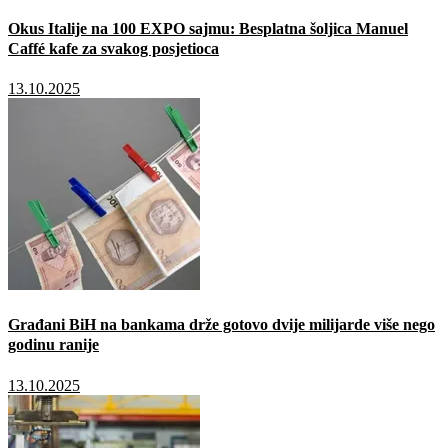
Okus Italije na 100 EXPO sajmu: Besplatna šoljica Manuel
Caffé kafe za svakog posjetioca
13.10.2025
Građani BiH na bankama drže gotovo dvije milijarde više nego
godinu ranije
13.10.2025