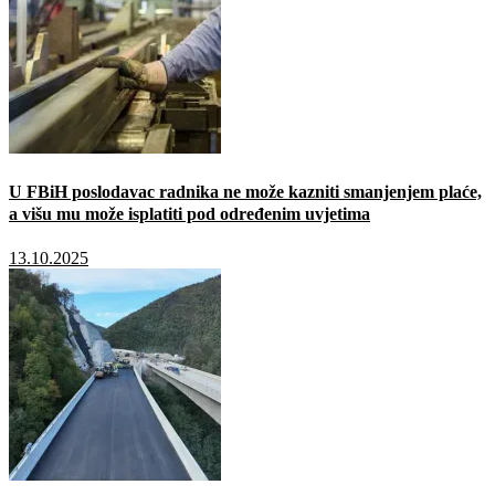
U FBiH poslodavac radnika ne može kazniti smanjenjem plaće,
a višu mu može isplatiti pod određenim uvjetima
13.10.2025