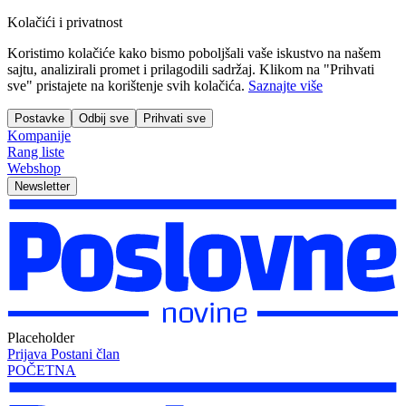
Kolačići i privatnost
Koristimo kolačiće kako bismo poboljšali vaše iskustvo na našem
sajtu, analizirali promet i prilagodili sadržaj. Klikom na "Prihvati
sve" pristajete na korištenje svih kolačića.
Saznajte više
Postavke
Odbij sve
Prihvati sve
Kompanije
Rang liste
Webshop
Newsletter
Placeholder
Prijava
Postani član
POČETNA