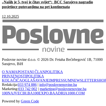
„Naših je 5, tvoj je čitav svijet“: BCC Sarajevo nagradio
posjetioce putovanjima na pet kontinenata
12.10.2025
Poslovne novine d.o.o. © 2026 Dr. Fetaha Bećirbegović 1B, 71000
Sarajevo, BiH
O NAMA
POSTANI ČLAN
POLITIKA
PRIVATNOSTI
POLITIKA
KOLAČIĆA
OGLAŠAVANJE
IMPRESSUM
NEWSLETTER
SHO
Redakcija:
033 974 886
|
info@poslovnenovine.ba
Marketing:
033 742 002
|
marketing@poslovnenovine.ba
100NAJVECIH.BA
100EXPO.BA
ADRIA1000.COM
Powered by
Green Code