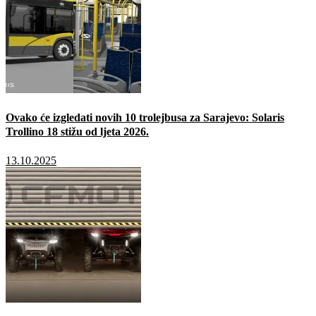
Ovako će izgledati novih 10 trolejbusa za Sarajevo: Solaris
Trollino 18 stižu od ljeta 2026.
13.10.2025