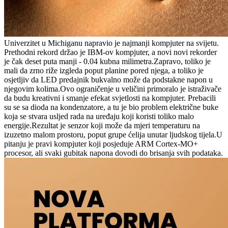
Univerzitet u Michiganu napravio je najmanji kompjuter na svijetu.
Prethodni rekord držao je IBM-ov kompjuter, a novi novi rekorder
je čak deset puta manji - 0.04 kubna milimetra.Zapravo, toliko je
mali da zrno riže izgleda poput planine pored njega, a toliko je
osjetljiv da LED predajnik bukvalno može da podstakne napon u
njegovim kolima.Ovo ograničenje u veličini primoralo je istraživače
da budu kreativni i smanje efekat svjetlosti na kompjuter. Prebacili
su se sa dioda na kondenzatore, a tu je bio problem električne buke
koja se stvara usljed rada na uređaju koji koristi toliko malo
energije.Rezultat je senzor koji može da mjeri temperaturu na
izuzetno malom prostoru, poput grupe ćelija unutar ljudskog tijela.U
pitanju je pravi kompjuter koji posjeduje ARM Cortex-MO+
procesor, ali svaki gubitak napona dovodi do brisanja svih podataka.