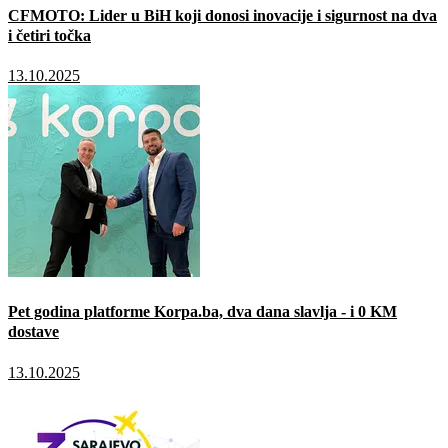
CFMOTO: Lider u BiH koji donosi inovacije i sigurnost na dva
i četiri točka
13.10.2025
Pet godina platforme Korpa.ba, dva dana slavlja - i 0 KM
dostave
13.10.2025