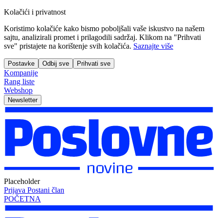
Kolačići i privatnost
Koristimo kolačiće kako bismo poboljšali vaše iskustvo na našem
sajtu, analizirali promet i prilagodili sadržaj. Klikom na "Prihvati
sve" pristajete na korištenje svih kolačića.
Saznajte više
Postavke
Odbij sve
Prihvati sve
Kompanije
Rang liste
Webshop
Newsletter
Placeholder
Prijava
Postani član
POČETNA