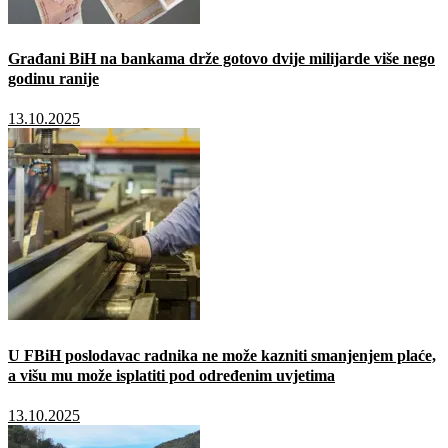
Građani BiH na bankama drže gotovo dvije milijarde više nego
godinu ranije
13.10.2025
U FBiH poslodavac radnika ne može kazniti smanjenjem plaće,
a višu mu može isplatiti pod određenim uvjetima
13.10.2025