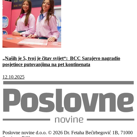
„Naših je 5, tvoj je čitav svijet“: BCC Sarajevo nagradio
posjetioce putovanjima na pet kontinenata
12.10.2025
Poslovne novine d.o.o. © 2026 Dr. Fetaha Bećirbegović 1B, 71000