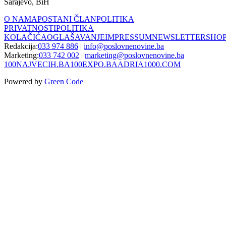
Sarajevo, BiH
O NAMA
POSTANI ČLAN
POLITIKA
PRIVATNOSTI
POLITIKA
KOLAČIĆA
OGLAŠAVANJE
IMPRESSUM
NEWSLETTER
SHO
Redakcija:
033 974 886
|
info@poslovnenovine.ba
Marketing:
033 742 002
|
marketing@poslovnenovine.ba
100NAJVECIH.BA
100EXPO.BA
ADRIA1000.COM
Powered by
Green Code