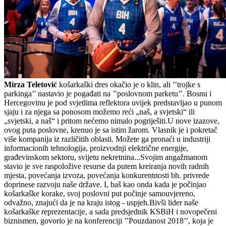
Mirza Teletović
košarkaški dres okačio je o klin, ali ’’trojke s
parkinga’’ nastavio je pogađati na ’’poslovnom parketu’’. Bosnu i
Hercegovinu je pod svjetlima reflektora uvijek predstavljao u punom
sjaju i za njega sa ponosom možemo reći „naš, a svjetski“ ili
„svjetski, a naš“ i pritom nećemo nimalo pogriješiti.U nove izazove,
ovog puta poslovne, krenuo je sa istim žarom. Vlasnik je i pokretač
više kompanija iz različitih oblasti. Možete ga pronaći u industriji
informacionih tehnologija, proizvodnji električne energije,
građevinskom sektoru, svijetu nekretnina...Svojim angažmanom
stavio je sve raspoložive resurse da putem kreiranja novih radnih
mjesta, povećanja izvoza, povećanja konkurentnosti bh. privrede
doprinese razvoju naše države. I, baš kao onda kada je počinjao
košarkaške korake, svoj poslovni put počinje samouvjereno,
odvažno, znajući da je na kraju istog - uspjeh.Bivši lider naše
košarkaške reprezentacije, a sada predsjednik KSBiH i novopečeni
biznismen, govorio je na konferenciji ’’Pouzdanost 2018’’, koja je