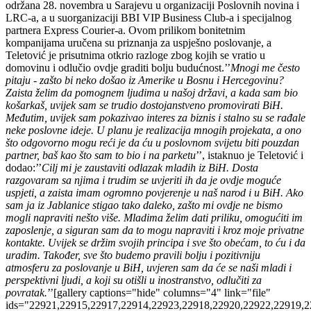
održana 28. novembra u Sarajevu u organizaciji Poslovnih novina i
LRC-a, a u suorganizaciji BBI VIP Business Club-a i specijalnog
partnera Express Courier-a. Ovom prilikom bonitetnim
kompanijama uručena su priznanja za uspješno poslovanje, a
Teletović je prisutnima otkrio razloge zbog kojih se vratio u
domovinu i odlučio ovdje graditi bolju budućnost.’’
Mnogi me često
pitaju - zašto bi neko došao iz Amerike u Bosnu i Hercegovinu?
Zaista želim da pomognem ljudima u našoj državi, a kada sam bio
košarkaš, uvijek sam se trudio dostojanstveno promovirati BiH.
Međutim, uvijek sam pokazivao interes za biznis i stalno su se rađale
neke poslovne ideje. U planu je realizacija mnogih projekata, a ono
što odgovorno mogu reći je da ću u poslovnom svijetu biti pouzdan
partner, baš kao što sam to bio i na parketu
’’, istaknuo je Teletović i
dodao:’’
Cilj mi je zaustaviti odlazak mladih iz BiH. Dosta
razgovaram sa njima i trudim se uvjeriti ih da je ovdje moguće
uspjeti, a zaista imam ogromno povjerenje u naš narod i u BiH. Ako
sam ja iz Jablanice stigao tako daleko, zašto mi ovdje ne bismo
mogli napraviti nešto više. Mladima želim dati priliku, omogućiti im
zaposlenje, a siguran sam da to mogu napraviti i kroz moje privatne
kontakte. Uvijek se držim svojih principa i sve što obećam, to ću i da
uradim. Također, sve što budemo pravili bolju i pozitivniju
atmosferu za poslovanje u BiH, uvjeren sam da će se naši mladi i
perspektivni ljudi, a koji su otišli u inostranstvo, odlučiti za
povratak.
’’[gallery captions="hide" columns="4" link="file"
ids="22921,22915,22917,22914,22923,22918,22920,22922,22919,22