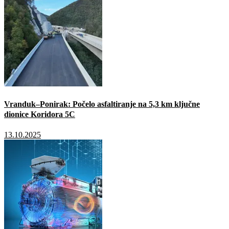
Vranduk–Ponirak: Počelo asfaltiranje na 5,3 km ključne
dionice Koridora 5C
13.10.2025