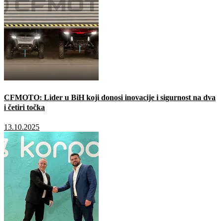
CFMOTO: Lider u BiH koji donosi inovacije i sigurnost na dva
i četiri točka
13.10.2025