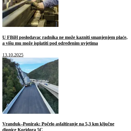
U FBiH poslodavac radnika ne može kazniti smanjenjem plaće,
a višu mu može isplatiti pod određenim uvjetima
13.10.2025
Vranduk–Ponirak: Počelo asfaltiranje na 5,3 km ključne
dionice Koridora 5C