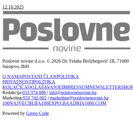
12.10.2025
Poslovne novine d.o.o. © 2026 Dr. Fetaha Bećirbegović 1B, 71000
Sarajevo, BiH
O NAMA
POSTANI ČLAN
POLITIKA
PRIVATNOSTI
POLITIKA
KOLAČIĆA
OGLAŠAVANJE
IMPRESSUM
NEWSLETTER
SHO
Redakcija:
033 974 886
|
info@poslovnenovine.ba
Marketing:
033 742 002
|
marketing@poslovnenovine.ba
100NAJVECIH.BA
100EXPO.BA
ADRIA1000.COM
Powered by
Green Code