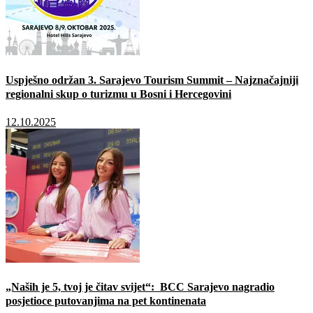
Uspješno održan 3. Sarajevo Tourism Summit – Najznačajniji
regionalni skup o turizmu u Bosni i Hercegovini
12.10.2025
„Naših je 5, tvoj je čitav svijet“: BCC Sarajevo nagradio
posjetioce putovanjima na pet kontinenata