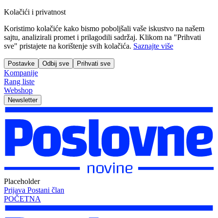
Kolačići i privatnost
Koristimo kolačiće kako bismo poboljšali vaše iskustvo na našem
sajtu, analizirali promet i prilagodili sadržaj. Klikom na "Prihvati
sve" pristajete na korištenje svih kolačića.
Saznajte više
Postavke
Odbij sve
Prihvati sve
Kompanije
Rang liste
Webshop
Newsletter
Placeholder
Prijava
Postani član
POČETNA