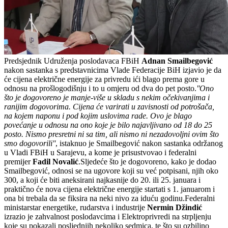
Predsjednik Udruženja poslodavaca FBiH
Adnan Smailbegović
nakon sastanka s predstavnicima Vlade Federacije BiH izjavio je da
će cijena električne energije za privredu ići blago prema gore u
odnosu na prošlogodišnju i to u omjeru od dva do pet posto.
''Ono
što je dogovoreno je manje-više u skladu s nekim očekivanjima i
ranijim dogovorima. Cijena će varirati u zavisnosti od potrošača,
na kojem naponu i pod kojim uslovima rade. Ovo je blago
povećanje u odnosu na ono koje je bilo najavljivano od 18 do 25
posto. Nismo presretni ni sa tim, ali nismo ni nezadovoljni ovim što
smo dogovorili''
, istaknuo je Smailbegović nakon sastanka održanog
u Vladi FBiH u Sarajevu, a kome je prisustvovao i federalni
premijer
Fadil Novalić
.Sljedeće što je dogovoreno, kako je dodao
Smailbegović, odnosi se na ugovore koji su već potpisani, njih oko
300, a koji će biti aneksirani najkasnije do 20. ili 25. januara i
praktično će nova cijena električne energije startati s 1. januarom i
ona bi trebala da se fiksira na neki nivo za iduću godinu.Federalni
ministarstar energetike, rudarstva i industrije
Nermin Džindić
izrazio je zahvalnost poslodavcima i Elektroprivredi na strpljenju
koje su pokazali posljednjih nekoliko sedmica, te što su ozbiljno