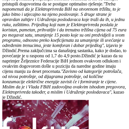
pristupili dogovorima da se postigne optimalno rješenje.
''Treba
napomenuti da je Elektroprivreda BiH na otvorenom tržištu, to je
jako bitno i utjecajno na njeno poslovanje. S druge strane je
opravdan zahtjev i Udruženja poslodavaca koje traži da ih, u jednu
ruku, zaštitimo. Prijedlog koji nam je Elektroprivreda poslala je
koristan, pametan, prihvatljiv i da trenutno tržišna cijena od 75 eura
po megavat satu, smanjenje 15 posto koje su oni predvidjeli u svom
programu, odnosno preko koeficijenata za umanjenje ili uvećanje u
određenim trenucima, jeste komforan i dobar prijedlog''
, izjavio je
Džindić.Prema zaključcima sa današnjeg sastanka, kako je dodao, to
povećanje je u rasponu od 1,7 do 4,9 posto.Džindić je kazao da su
naprimjer Željeznice Federacije BiH jednom ovakvom odlukom i
ovakvim dogovorom došle u poziciju da naredne godine imaju
cijenu manju za deset procenata.
''Zavisno od kategorije potrošača,
od nivoa potrošnje, od dijagrama potrošnje, od količine
konzumacije električne energije zavisit će i formiranje te cijene.
Mislim da je i Vlada FBiH zadovoljna ovakvim ishodom pregovora,
Elektroprivreda također, a mislim i Udruženje poslodavaca''
, kazao
je Džindić.