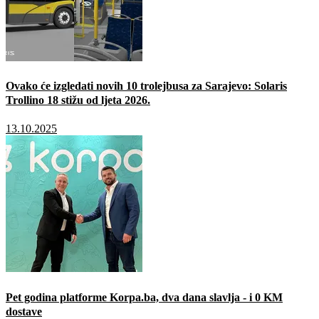
Ovako će izgledati novih 10 trolejbusa za Sarajevo: Solaris
Trollino 18 stižu od ljeta 2026.
13.10.2025
Pet godina platforme Korpa.ba, dva dana slavlja - i 0 KM
dostave