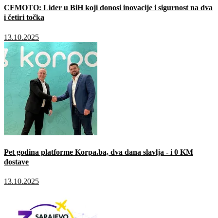
CFMOTO: Lider u BiH koji donosi inovacije i sigurnost na dva
i četiri točka
13.10.2025
Pet godina platforme Korpa.ba, dva dana slavlja - i 0 KM
dostave
13.10.2025