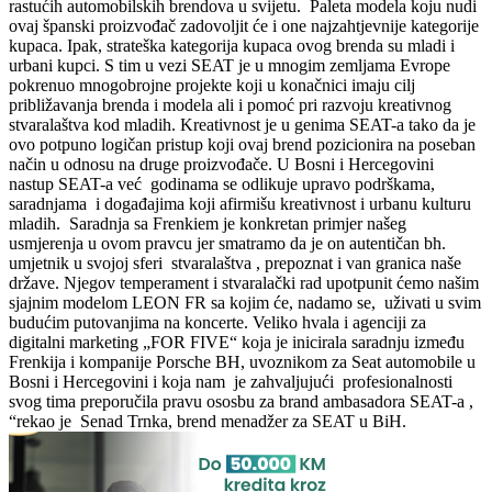
rastućih automobilskih brendova u svijetu. Paleta modela koju nudi
ovaj španski proizvođač zadovoljit će i one najzahtjevnije kategorije
kupaca. Ipak, strateška kategorija kupaca ovog brenda su mladi i
urbani kupci. S tim u vezi SEAT je u mnogim zemljama Evrope
pokrenuo mnogobrojne projekte koji u konačnici imaju cilj
približavanja brenda i modela ali i pomoć pri razvoju kreativnog
stvaralaštva kod mladih. Kreativnost je u genima SEAT-a tako da je
ovo potpuno logičan pristup koji ovaj brend pozicionira na poseban
način u odnosu na druge proizvođače. U Bosni i Hercegovini
nastup SEAT-a već godinama se odlikuje upravo podrškama,
saradnjama i događajima koji afirmišu kreativnost i urbanu kulturu
mladih. Saradnja sa Frenkiem je konkretan primjer našeg
usmjerenja u ovom pravcu jer smatramo da je on autentičan bh.
umjetnik u svojoj sferi stvaralaštva , prepoznat i van granica naše
države. Njegov temperament i stvaralački rad upotpunit ćemo našim
sjajnim modelom LEON FR sa kojim će, nadamo se, uživati u svim
budućim putovanjima na koncerte. Veliko hvala i agenciji za
digitalni marketing „FOR FIVE“ koja je inicirala saradnju između
Frenkija i kompanije Porsche BH, uvoznikom za Seat automobile u
Bosni i Hercegovini i koja nam je zahvaljujući profesionalnosti
svog tima preporučila pravu ososbu za brand ambasadora SEAT-a ,
“rekao je Senad Trnka, brend menadžer za SEAT u BiH.