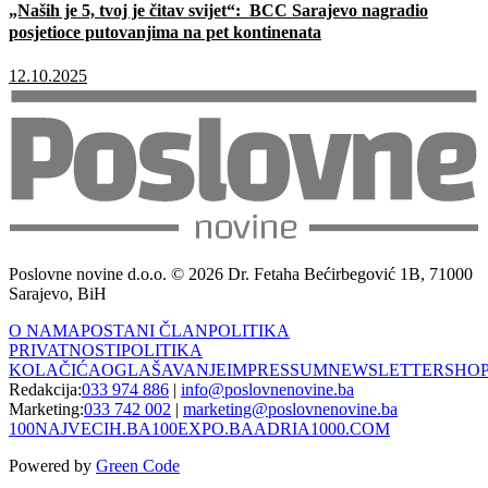
„Naših je 5, tvoj je čitav svijet“: BCC Sarajevo nagradio
posjetioce putovanjima na pet kontinenata
12.10.2025
Poslovne novine d.o.o. © 2026 Dr. Fetaha Bećirbegović 1B, 71000
Sarajevo, BiH
O NAMA
POSTANI ČLAN
POLITIKA
PRIVATNOSTI
POLITIKA
KOLAČIĆA
OGLAŠAVANJE
IMPRESSUM
NEWSLETTER
SHO
Redakcija:
033 974 886
|
info@poslovnenovine.ba
Marketing:
033 742 002
|
marketing@poslovnenovine.ba
100NAJVECIH.BA
100EXPO.BA
ADRIA1000.COM
Powered by
Green Code