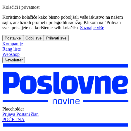
Kolačići i privatnost
Koristimo kolačiće kako bismo poboljšali vaše iskustvo na našem
sajtu, analizirali promet i prilagodili sadržaj. Klikom na "Prihvati
sve" pristajete na korištenje svih kolačića.
Saznajte više
Postavke
Odbij sve
Prihvati sve
Kompanije
Rang liste
Webshop
Newsletter
Placeholder
Prijava
Postani član
POČETNA