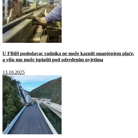
U FBiH poslodavac radnika ne može kazniti smanjenjem plaće,
a višu mu može isplatiti pod određenim uvjetima
13.10.2025