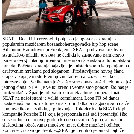
SEAT u Bosni i Hercegovini potpisao je ugovor o saradnji sa
popularnim muzičarem bosanskohercegovačke hip-hop scene
Adnanom Hamidovićem Frenkijem. SEAT podržava kreativno
stvaralaštvo mladih, te stoga ne čudi da je zasnovano partnerstvo
između ovog mladog urbanog umjetnika i španskog automobilskog
brenda. Početak saradnje najavljen je misterioznom kampanjom na
društvenim mrežama pod sloganom „Predstavljamo novog člana
ekipe“
,
koja je među Frenkijevim fanovima izazvala veliko
interesovanje.„Velika nam je čast što smo danas proširili ekipu za još
jednog člana. SEAT je veliki brend i veoma smo ponosni što nas je i
proizvođač iz Španije prihvatio kao adekvatnog partnera. Imati
SEAT na našoj strani je veliki kompliment. Leon FR od danas
postaje naš pratilac na turnejama širom Balkana i siguran sam da će
nam uveliko olakšati duga putovanja. Također hvala SEAT ekipi
kompanije Porsche BH koja je prepoznala naš rad i potencijal i što
su se odlučili da u ovoj godini krenemo skupa. Njima, a i našim
slušaocima obećavamo mnoštvo nove, dobre muzike i odlične
koncerte“, izjavio je Frenkie.„SEAT je trenutno jedan od najbrže