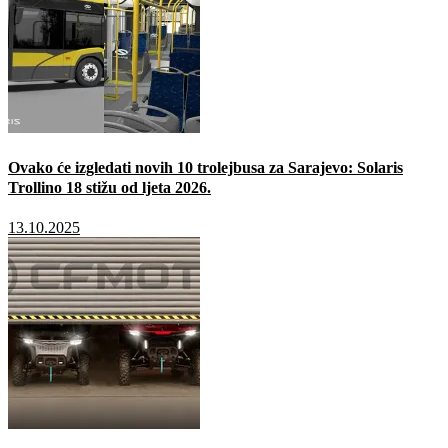
Ovako će izgledati novih 10 trolejbusa za Sarajevo: Solaris
Trollino 18 stižu od ljeta 2026.
13.10.2025