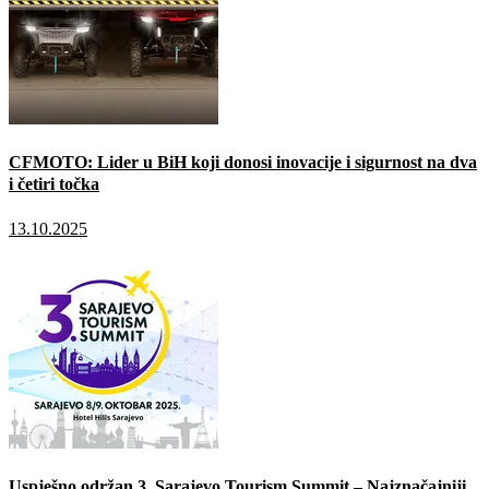
CFMOTO: Lider u BiH koji donosi inovacije i sigurnost na dva
i četiri točka
13.10.2025
Uspješno održan 3. Sarajevo Tourism Summit – Najznačajniji