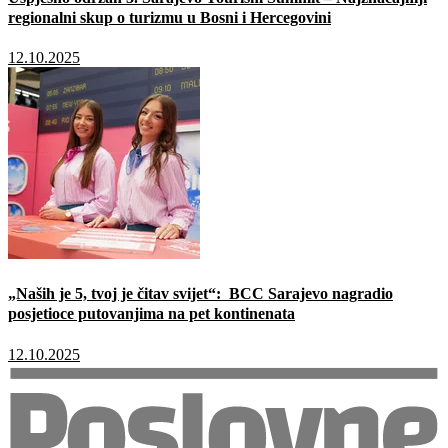
regionalni skup o turizmu u Bosni i Hercegovini
12.10.2025
„Naših je 5, tvoj je čitav svijet“: BCC Sarajevo nagradio
posjetioce putovanjima na pet kontinenata
12.10.2025