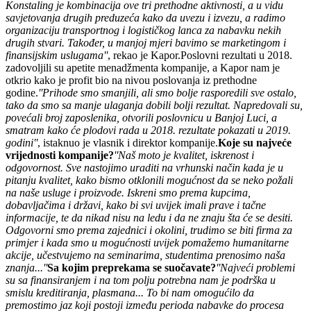
Konstaling je kombinacija ove tri prethodne aktivnosti, a u vidu
savjetovanja drugih preduzeća kako da uvezu i izvezu, a radimo
organizaciju transportnog i logističkog lanca za nabavku nekih
drugih stvari. Također, u manjoj mjeri bavimo se marketingom i
finansijskim uslugama''
, rekao je Kapor.Poslovni rezultati u 2018.
zadovoljili su apetite menadžmenta kompanije, a Kapor nam je
otkrio kako je profit bio na nivou poslovanja iz prethodne
godine.
''Prihode smo smanjili, ali smo bolje rasporedili sve ostalo,
tako da smo sa manje ulaganja dobili bolji rezultat. Napredovali su,
povećali broj zaposlenika, otvorili poslovnicu u Banjoj Luci, a
smatram kako će plodovi rada u 2018. rezultate pokazati u 2019.
godini''
, istaknuo je vlasnik i direktor kompanije.
Koje su najveće
vrijednosti kompanije?
''Naš moto je kvalitet, iskrenost i
odgovornost. Sve nastojimo uraditi na vrhunski način kada je u
pitanju kvalitet, kako bismo otklonili mogućnost da se neko požali
na naše usluge i proizvode. Iskreni smo prema kupcima,
dobavljačima i državi, kako bi svi uvijek imali prave i tačne
informacije, te da nikad nisu na ledu i da ne znaju šta će se desiti.
Odgovorni smo prema zajednici i okolini, trudimo se biti firma za
primjer i kada smo u mogućnosti uvijek pomažemo humanitarne
akcije, učestvujemo na seminarima, studentima prenosimo naša
znanja...''
Sa kojim preprekama se suočavate?
''Najveći problemi
su sa finansiranjem i na tom polju potrebna nam je podrška u
smislu kreditiranja, plasmana... To bi nam omogućilo da
premostimo jaz koji postoji između perioda nabavke do procesa