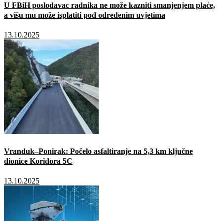
U FBiH poslodavac radnika ne može kazniti smanjenjem plaće,
a višu mu može isplatiti pod određenim uvjetima
13.10.2025
Vranduk–Ponirak: Počelo asfaltiranje na 5,3 km ključne
dionice Koridora 5C
13.10.2025