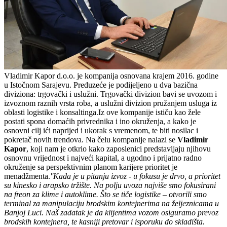
Vladimir Kapor d.o.o. je kompanija osnovana krajem 2016. godine
u Istočnom Sarajevu. Preduzeće je podijeljeno u dva bazična
diviziona: trgovački i uslužni. Trgovački divizion bavi se uvozom i
izvoznom raznih vrsta roba, a uslužni divizion pružanjem usluga iz
oblasti logistike i konsaltinga.Iz ove kompanije ističu kao žele
postati spona domaćih privrednika i ino okruženja, a kako je
osnovni cilj ići naprijed i ukorak s vremenom, te biti nosilac i
pokretač novih trendova. Na čelu kompanije nalazi se
Vladimir
Kapor
, koji nam je otkrio kako zaposlenici predstavljaju njihovu
osnovnu vrijednost i najveći kapital, a ugodno i prijatno radno
okruženje sa perspektivnim planom karijere prioritet je
menadžmenta.
''Kada je u pitanju izvoz - u fokusu je drvo, a prioritet
su kinesko i arapsko tržište. Na polju uvoza najviše smo fokusirani
na freon za klime i autoklime. Što se tiče logistike – otvorili smo
terminal za manipulaciju brodskim kontejnerima na željeznicama u
Banjoj Luci. Naš zadatak je da klijentima vozom osiguramo prevoz
brodskih kontejnera, te kasniji pretovar i isporuku do skladišta.