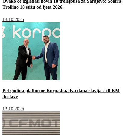
Ovako će izgledati novih 10 trolejbusa za Sarajevo: Solaris
Trollino 18 stižu od ljeta 2026.
13.10.2025
Pet godina platforme Korpa.ba, dva dana slavlja - i 0 KM
dostave
13.10.2025