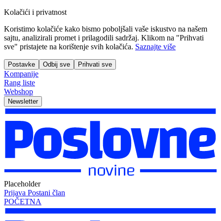
Kolačići i privatnost
Koristimo kolačiće kako bismo poboljšali vaše iskustvo na našem
sajtu, analizirali promet i prilagodili sadržaj. Klikom na "Prihvati
sve" pristajete na korištenje svih kolačića.
Saznajte više
Postavke
Odbij sve
Prihvati sve
Kompanije
Rang liste
Webshop
Newsletter
Placeholder
Prijava
Postani član
POČETNA