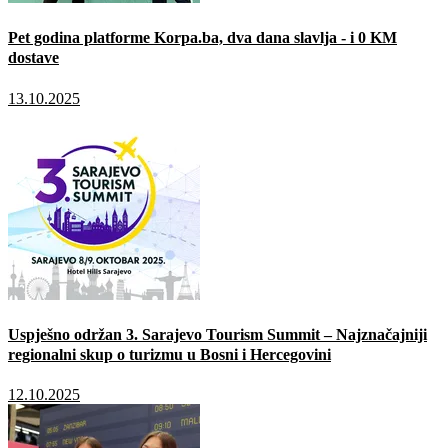
Pet godina platforme Korpa.ba, dva dana slavlja - i 0 KM
dostave
13.10.2025
Uspješno održan 3. Sarajevo Tourism Summit – Najznačajniji
regionalni skup o turizmu u Bosni i Hercegovini
12.10.2025