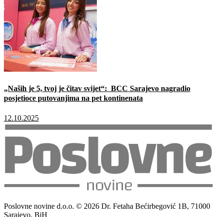
„Naših je 5, tvoj je čitav svijet“: BCC Sarajevo nagradio
posjetioce putovanjima na pet kontinenata
12.10.2025
Poslovne novine d.o.o. © 2026 Dr. Fetaha Bećirbegović 1B, 71000
Sarajevo, BiH