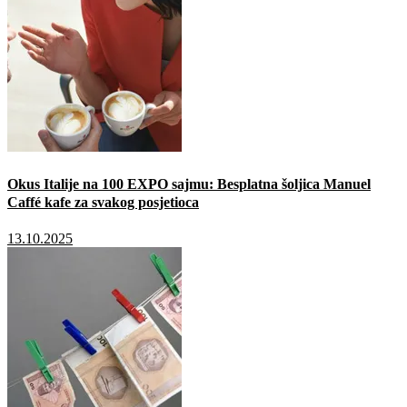
Okus Italije na 100 EXPO sajmu: Besplatna šoljica Manuel
Caffé kafe za svakog posjetioca
13.10.2025