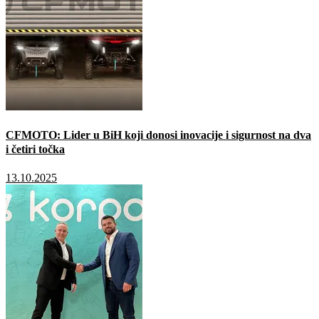
CFMOTO: Lider u BiH koji donosi inovacije i sigurnost na dva
i četiri točka
13.10.2025