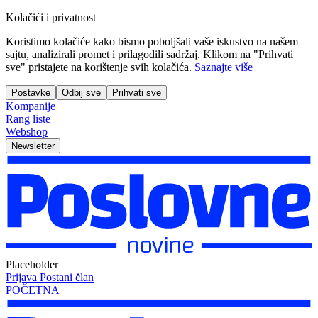
Kolačići i privatnost
Koristimo kolačiće kako bismo poboljšali vaše iskustvo na našem
sajtu, analizirali promet i prilagodili sadržaj. Klikom na "Prihvati
sve" pristajete na korištenje svih kolačića.
Saznajte više
Postavke
Odbij sve
Prihvati sve
Kompanije
Rang liste
Webshop
Newsletter
Placeholder
Prijava
Postani član
POČETNA