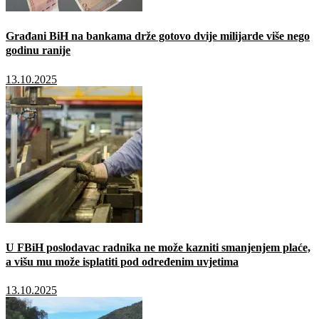
Građani BiH na bankama drže gotovo dvije milijarde više nego
godinu ranije
13.10.2025
U FBiH poslodavac radnika ne može kazniti smanjenjem plaće,
a višu mu može isplatiti pod određenim uvjetima
13.10.2025