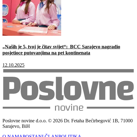
„Naših je 5, tvoj je čitav svijet“: BCC Sarajevo nagradio
posjetioce putovanjima na pet kontinenata
12.10.2025
Poslovne novine d.o.o. © 2026 Dr. Fetaha Bećirbegović 1B, 71000
Sarajevo, BiH
O NAMA
POSTANI ČLAN
POLITIKA