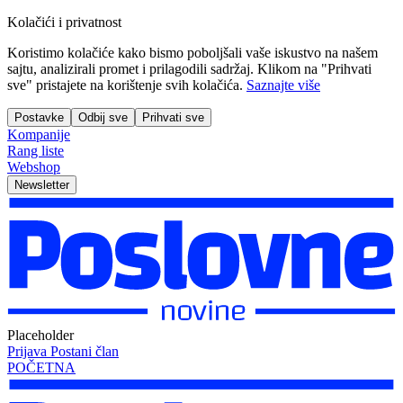
Kolačići i privatnost
Koristimo kolačiće kako bismo poboljšali vaše iskustvo na našem
sajtu, analizirali promet i prilagodili sadržaj. Klikom na "Prihvati
sve" pristajete na korištenje svih kolačića.
Saznajte više
Postavke
Odbij sve
Prihvati sve
Kompanije
Rang liste
Webshop
Newsletter
Placeholder
Prijava
Postani član
POČETNA