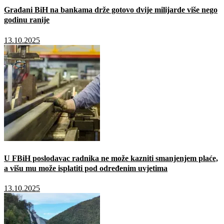
Građani BiH na bankama drže gotovo dvije milijarde više nego
godinu ranije
13.10.2025
U FBiH poslodavac radnika ne može kazniti smanjenjem plaće,
a višu mu može isplatiti pod određenim uvjetima
13.10.2025