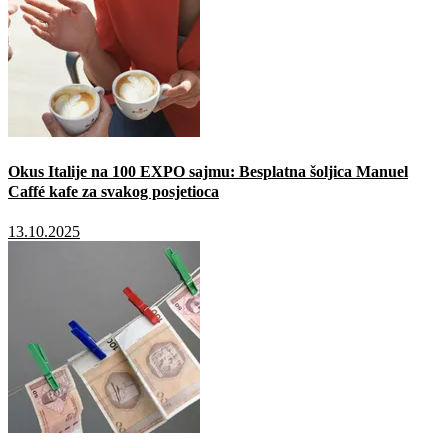
Okus Italije na 100 EXPO sajmu: Besplatna šoljica Manuel
Caffé kafe za svakog posjetioca
13.10.2025