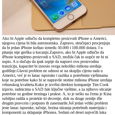
Ako bi Apple odlučio da kompletno proizvodi iPhone u Americi,
njegova cijena bi bila astronomska. Zapravo, stručnjaci procjenjuju
da bi jedan iPhone koštao između 30.000 i 100.000 dolara. I u
pitanju nije greška u kucanju.Zapravo, ako bi Apple odlučio da
iPhone kompletno proizvodi u SAD, možda čak to uopće ne bi ni
uspio. A u slučaju da ipak uspije da napravi ovu proizvodnu
tranziciju, kapacitet bi iznosio svega nekoliko miliona uređaja
godišnje.Glavni problem ne odnosi se na skuplju cijenu rada u
Americi, već je to lanac isporuke i razlika u potrebnim vještinama
koje su potrebne kako bi se napravile stotine miliona iPhone uređaja
vrhunskog kvaliteta.Kako je izvršni direktor kompanije Tim Cook
izjavio, radnicima u SAD fale ključne vještine, a za njihovo sticanje
potrebne su godine treninga i prakse. A, to je nešto na čemu je Kina
ozbiljno radila u protekle tri decenije, dok su druge zemlje išle
drugim pravcem i potpuno ih zanemarile.Još jedan veliki problem
jeste lanac isporuke, tačnije, brzina stizanja potrebnih materijala i
komponenti za sklapanje iPhonea. Sedam od deset najvećih luka