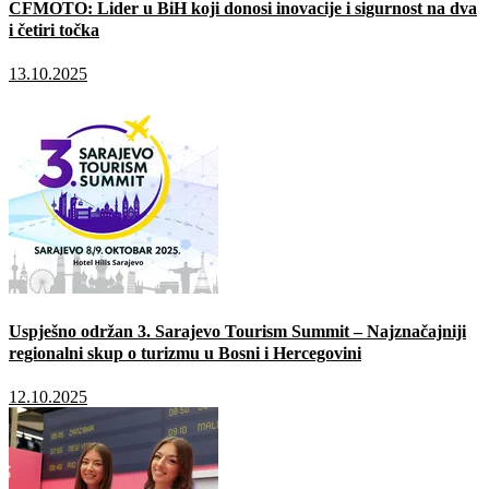
CFMOTO: Lider u BiH koji donosi inovacije i sigurnost na dva
i četiri točka
13.10.2025
Uspješno održan 3. Sarajevo Tourism Summit – Najznačajniji
regionalni skup o turizmu u Bosni i Hercegovini
12.10.2025