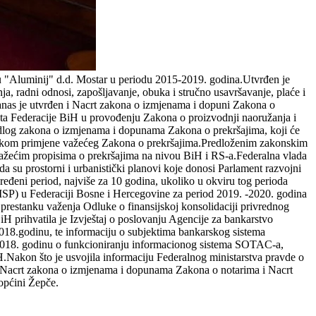
vu "Aluminij" d.d. Mostar u periodu 2015-2019. godina.Utvrđen je
ja, radni odnosi, zapošljavanje, obuka i stručno usavršavanje, plaće i
.Danas je utvrđen i Nacrt zakona o izmjenama i dopuni Zakona o
ata Federacije BiH u provođenju Zakona o proizvodnji naoružanja i
edlog zakona o izmjenama i dopunama Zakona o prekršajima, koji će
h tokom primjene važećeg Zakona o prekršajima.Predloženim zakonskim
s važećim propisima o prekršajima na nivou BiH i RS-a.Federalna vlada
a su prostorni i urbanistički planovi koje donosi Parlament razvojni
eđeni period, najviše za 10 godina, ukoliko u okviru tog perioda
(MSP) u Federaciji Bosne i Hercegovine za period 2019. -2020. godina
prestanku važenja Odluke o finansijskoj konsolidaciji privrednog
H prihvatila je Izvještaj o poslovanju Agencije za bankarstvo
018.godinu, te informaciju o subjektima bankarskog sistema
a 2018. godinu o funkcioniranju informacionog sistema SOTAC-a,
.Nakon što je usvojila informaciju Federalnog ministarstva pravde o
i Nacrt zakona o izmjenama i dopunama Zakona o notarima i Nacrt
općini Žepče.