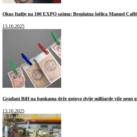
Okus Italije na 100 EXPO sajmu: Besplatna šoljica Manuel Caffé
13.10.2025
Građani BiH na bankama drže gotovo dvije milijarde više nego g
13.10.2025