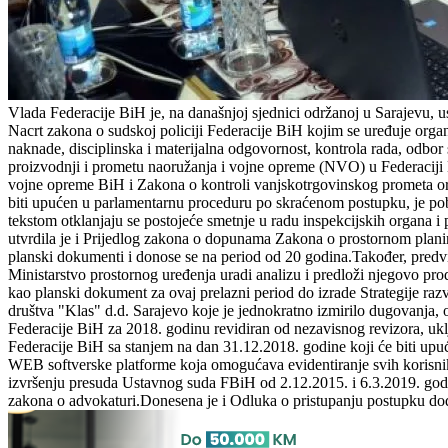
Vlada Federacije BiH je, na današnjoj sjednici održanoj u Sarajevu, 
Nacrt zakona o sudskoj policiji Federacije BiH kojim se uređuje organi
naknade, disciplinska i materijalna odgovornost, kontrola rada, odbor
proizvodnji i prometu naoružanja i vojne opreme (NVO) u Federaciji 
vojne opreme BiH i Zakona o kontroli vanjskotrgovinskog prometa or
biti upućen u parlamentarnu proceduru po skraćenom postupku, je po
tekstom otklanjaju se postojeće smetnje u radu inspekcijskih organa 
utvrdila je i Prijedlog zakona o dopunama Zakona o prostornom planira
planski dokumenti i donose se na period od 20 godina.Također, predvi
Ministarstvo prostornog uređenja uradi analizu i predloži njegovo pr
kao planski dokument za ovaj prelazni period do izrade Strategije ra
društva "Klas" d.d. Sarajevo koje je jednokratno izmirilo dugovanja, 
Federacije BiH za 2018. godinu revidiran od nezavisnog revizora, uk
Federacije BiH sa stanjem na dan 31.12.2018. godine koji će biti up
WEB softverske platforme koja omogućava evidentiranje svih korisnika
izvršenju presuda Ustavnog suda FBiH od 2.12.2015. i 6.3.2019. god
zakona o advokaturi.Donesena je i Odluka o pristupanju postupku do