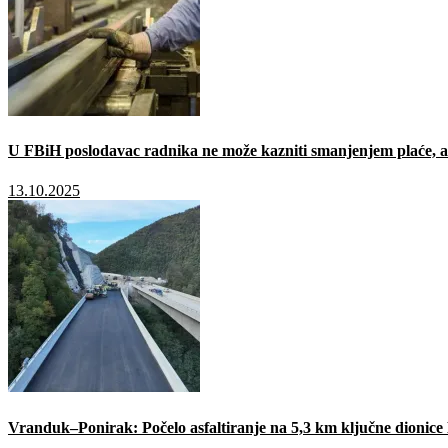
U FBiH poslodavac radnika ne može kazniti smanjenjem plaće, a 
13.10.2025
Vranduk–Ponirak: Počelo asfaltiranje na 5,3 km ključne dionic