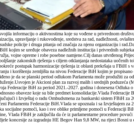
usvojila informaciju o aktivnostima koje su vođene u privrednom društ
zacija, upravljanje i rukovođenje, sredstva za rad, nadležnosti, ovlašten
 sudske policije i druga pitanja od značaja za njenu organizaciju i rad
BiH kojim se uređuje obaveza nadležnih institucija i privrednih subjek
užja, vojne opreme i robe posebne namjene.Cilj danas utvrđenog Prij
boljšanje zakonskih rješenja s ciljem otklanjanja nedostataka uočeni
i pokreće postupak harmonizacije rješenja iz oblasti prekršaja u FBiH 
nju i korištenju zemljišta na nivou Federacije BiH kojim je propisano d
đeno je da se planski period odlukom Parlamenta može produžiti za odr
oduženje.Usvojen je Akcioni plan za razvoj malih i srednjih poduzeća 
zvoja Federacije BiH za period 2021.-2027. godina i donesena Odluka o 
odnosno obaveze koje su bile predmet konsolidacije.Vlada Federacije Bi
ljučujući i Izvještaj o radu Ombudsmena za bankarski sistem FBiH za 2
ućeni Parlamentu Federacije BiH.Vlada se upoznala i sa Izvještajem z
 socijalne pomoći, kao i sve oblike primljene pomoći u Federaciji BiH
ine, Vlada FBiH je zaključila da će iz parlamentarne procedure povuć
djele koncesije za izgradnju HE Begov Han 9,8 MW, na rijeci Bosni u 