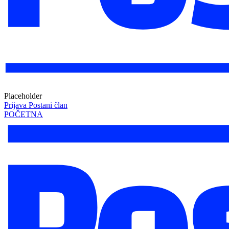
Placeholder
Prijava
Postani član
POČETNA