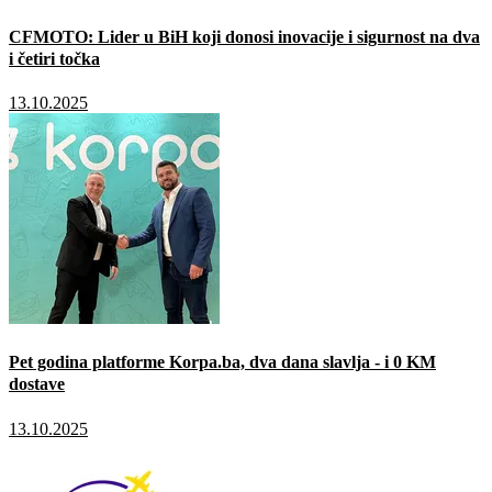
CFMOTO: Lider u BiH koji donosi inovacije i sigurnost na dva
i četiri točka
13.10.2025
Pet godina platforme Korpa.ba, dva dana slavlja - i 0 KM
dostave
13.10.2025