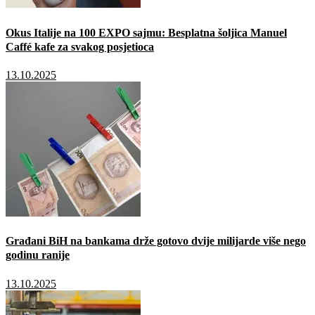
Okus Italije na 100 EXPO sajmu: Besplatna šoljica Manuel
Caffé kafe za svakog posjetioca
13.10.2025
Građani BiH na bankama drže gotovo dvije milijarde više nego
godinu ranije
13.10.2025