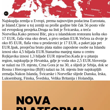
Najskuplja zemlja u Evropi, prema najnovijim podacima Eurostata,
je Island.Cijene u toj zemlji su prošle godine bile čak 56 posto više
od evropskog prosjeka.Druga na listi je Švicarska, a treća
Norveška.Kako prenosi Blic, pica u islandskom restoranu košta oko
17 EUR, čaša vina oko deset, a pivo sedam EUR.Večera za dvoje je
oko 85 EUR, flaša vina u prodavnici je 17 EUR, a paket jaja pet
EUR.Ipak, prosječna bruto plata stalno zaposlene osobe na Islandu
iznosi oko 4,5 hiljada EUR.Stanarina manjeg stana u centru
Rejkjavika iznosi 1,3 hiljade EUR mjesečno.Kada je u pitanju
region, najskuplja je Hrvatska, gdje je voda oko 2,5 EUR.Slovenija
se nalazi na 19. mjestu, Crna Gora je na 30, a slijedi je Srbija, dok se
Bosna i Hercegovina (BiH) nalazi na 34. mjestu liste najskupljih
zemalja.Nakon Islanda, Švicarske i Norveške slijede Danska, Irska,
Luksemburg, Finska, Švedska, Velika Britanija i Holandija.