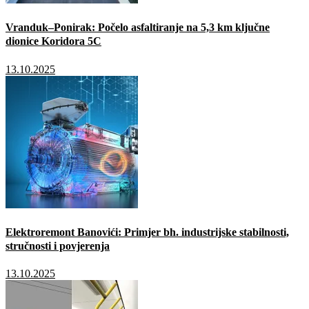
Vranduk–Ponirak: Počelo asfaltiranje na 5,3 km ključne
dionice Koridora 5C
13.10.2025
Elektroremont Banovići: Primjer bh. industrijske stabilnosti,
stručnosti i povjerenja
13.10.2025