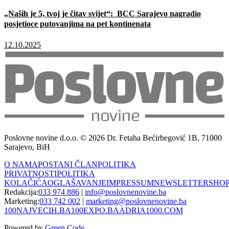
„Naših je 5, tvoj je čitav svijet“: BCC Sarajevo nagradio
posjetioce putovanjima na pet kontinenata
12.10.2025
Poslovne novine d.o.o. © 2026 Dr. Fetaha Bećirbegović 1B, 71000
Sarajevo, BiH
O NAMA
POSTANI ČLAN
POLITIKA
PRIVATNOSTI
POLITIKA
KOLAČIĆA
OGLAŠAVANJE
IMPRESSUM
NEWSLETTER
SHO
Redakcija:
033 974 886
|
info@poslovnenovine.ba
Marketing:
033 742 002
|
marketing@poslovnenovine.ba
100NAJVECIH.BA
100EXPO.BA
ADRIA1000.COM
Powered by
Green Code