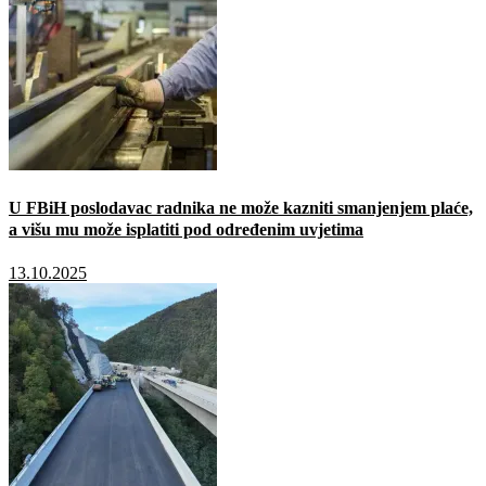
U FBiH poslodavac radnika ne može kazniti smanjenjem plaće,
a višu mu može isplatiti pod određenim uvjetima
13.10.2025