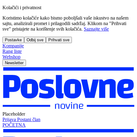
Kolačići i privatnost
Koristimo kolačiće kako bismo poboljšali vaše iskustvo na našem
sajtu, analizirali promet i prilagodili sadržaj. Klikom na "Prihvati
sve" pristajete na korištenje svih kolačića.
Saznajte više
Postavke
Odbij sve
Prihvati sve
Kompanije
Rang liste
Webshop
Newsletter
Placeholder
Prijava
Postani član
POČETNA