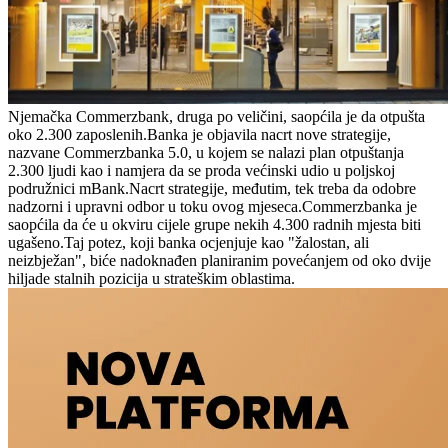
Njemačka Commerzbank, druga po veličini, saopćila je da otpušta
oko 2.300 zaposlenih.Banka je objavila nacrt nove strategije,
nazvane Commerzbanka 5.0, u kojem se nalazi plan otpuštanja
2.300 ljudi kao i namjera da se proda većinski udio u poljskoj
podružnici mBank.Nacrt strategije, međutim, tek treba da odobre
nadzorni i upravni odbor u toku ovog mjeseca.Commerzbanka je
saopćila da će u okviru cijele grupe nekih 4.300 radnih mjesta biti
ugašeno.Taj potez, koji banka ocjenjuje kao "žalostan, ali
neizbježan", biće nadoknađen planiranim povećanjem od oko dvije
hiljade stalnih pozicija u strateškim oblastima.