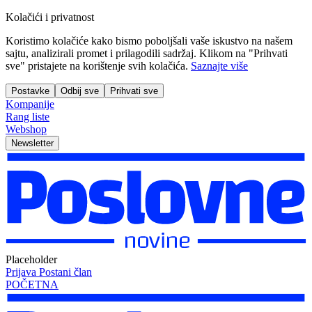
Kolačići i privatnost
Koristimo kolačiće kako bismo poboljšali vaše iskustvo na našem
sajtu, analizirali promet i prilagodili sadržaj. Klikom na "Prihvati
sve" pristajete na korištenje svih kolačića.
Saznajte više
Postavke
Odbij sve
Prihvati sve
Kompanije
Rang liste
Webshop
Newsletter
Placeholder
Prijava
Postani član
POČETNA