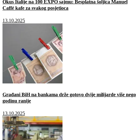
Okus Italije na 100 EXPO sajmu: Besplatna šoljica Manuel
Caffé kafe za svakog posjetioca
13.10.2025
Građani BiH na bankama drže gotovo dvije milijarde više nego
godinu ranije
13.10.2025