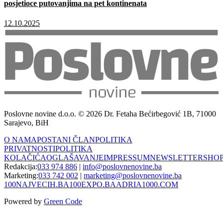
posjetioce putovanjima na pet kontinenata
12.10.2025
Poslovne novine d.o.o. © 2026 Dr. Fetaha Bećirbegović 1B, 71000
Sarajevo, BiH
O NAMA
POSTANI ČLAN
POLITIKA
PRIVATNOSTI
POLITIKA
KOLAČIĆA
OGLAŠAVANJE
IMPRESSUM
NEWSLETTER
SHO
Redakcija:
033 974 886
|
info@poslovnenovine.ba
Marketing:
033 742 002
|
marketing@poslovnenovine.ba
100NAJVECIH.BA
100EXPO.BA
ADRIA1000.COM
Powered by
Green Code