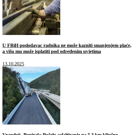
U FBiH poslodavac radnika ne može kazniti smanjenjem plaće,
a višu mu može isplatiti pod određenim uvjetima
13.10.2025
Vranduk–Ponirak: Počelo asfaltiranje na 5,3 km ključne