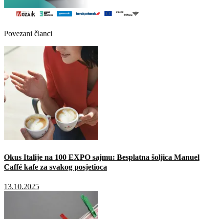
Povezani članci
Okus Italije na 100 EXPO sajmu: Besplatna šoljica Manuel
Caffé kafe za svakog posjetioca
13.10.2025