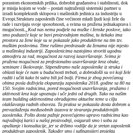
porastom ekonomskih prilika, dobrobit građanstva i stabilnosti, dok
je misija kojom se vode – postati najtraženiji sistemski partner u
izradi kompleksnih sklopova i mašinskih jedinica za industriju u
Evropi.Strukturu zaposlenih čine većinom mladi ljudi koji žele da
rade i razvijaju svoje sposobnosti, a svima su pružena jednakaprava i
mogućnosti.
„Kod nas nema podjele na muške i ženske poslove, iako
smo poduzeće koje se bavi proizvodnjom mašina, tu itekako ima
prostora za žene koje su se pokazale jako produktivne na tim tzv.
muškim poslovima. Time rušimo predrasude da ženama nije mjesto
u mašinskoj industriji. Zaposlenicima nastojimo stvoriti ugodnu
atmosferu za rad, mogućnost za razvoj i
usavršavanje. Svima je
pružena mogućnost za profesionalno usavršavanje kroz obuke,
seminare i školovanje. Stipendiramo naše zaposlenike iz struka i
oblasti koje će nam u budućnosti trebati, a dobrodošli su svi koji žele
raditi i učiti kako bi sutra bili još bolji. Firma je zbog povećanog
obima posla doživjela ekspanziju zaposlenika 2018. godine sa 80 na
150. Svojim radnicima,
pored mogućnosti usavršavanja, pružamo i
aktivnosti kroz koje upoznaju i uče jedni od drugih. Tako na našim
team building aktivnostima obrađujemo aktuelne teme u cilju
olakšavanja radnih obaveza. Ta praksa se pokazala dosta dobrom u
prevazilaženju međusobnih izazova te stvaranju produktivnijih
zaoslenika. Pošto dosta pažnje posvećujemo upravo radnicima kao
najvažnijoj karici u našoj proizvodnji, osigurali smo i sobu za
opuštanje i konsultacije, jer se držimo vodilje
da je sretan zaposlenik
produktivan zaposlenik. Također smo i sufinansijeri projekta