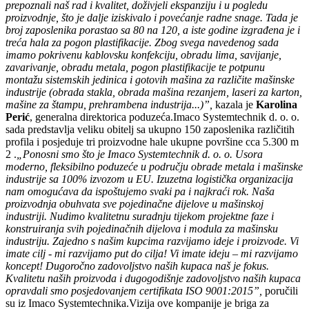
prepoznali naš rad i kvalitet, doživjeli ekspanziju i u pogledu
proizvodnje, što je dalje iziskivalo i povećanje radne snage. Tada je
broj zaposlenika porastao sa
80 na 120, a iste godine izgrađena je i
treća hala za pogon plastifikacije. Zbog svega navedenog sada
imamo pokrivenu kablovsku konfekciju, obradu lima, savijanje,
zavarivanje, obradu metala, pogon plastifikacije te potpunu
montažu sistemskih jedinica i gotovih mašina za različite mašinske
industrije (obrada stakla, obrada mašina rezanjem, laseri za karton,
mašine za štampu, prehrambena industrija...)”,
kazala je
Karolina
Perić
, generalna direktorica poduzeća.
Imaco Systemtechnik d. o. o.
sada predstavlja veliku obitelj sa ukupno 150 zaposlenika različitih
profila i posjeduje tri proizvodne hale ukupne površine cca 5.300 m
2 .
„Ponosni smo što je Imaco Systemtechnik d. o. o. Usora
moderno, fleksibilno poduzeće u području obrade metala i mašinske
industrije sa 100% izvozom u EU. Izuzetna logistička organizacija
nam omogućava da ispoštujemo svaki pa i najkraći rok. Naša
proizvodnja obuhvata sve pojedinačne dijelove u mašinskoj
industriji. Nudimo kvalitetnu suradnju tijekom projektne
faze i
konstruiranja svih pojedinačnih dijelova i modula za mašinsku
industriju. Zajedno s našim kupcima razvijamo ideje i proizvode. Vi
imate cilj - mi razvijamo put do cilja! Vi imate ideju – mi razvijamo
koncept! Dugoročno zadovoljstvo naših kupaca naš je fokus.
Kvalitetu naših proizvoda i dugogodišnje zadovoljstvo naših kupaca
opravdali smo posjedovanjem certifikata ISO 9001:2015”,
poručili
su iz Imaco Systemtechnika.Vizija ove kompanije je briga za