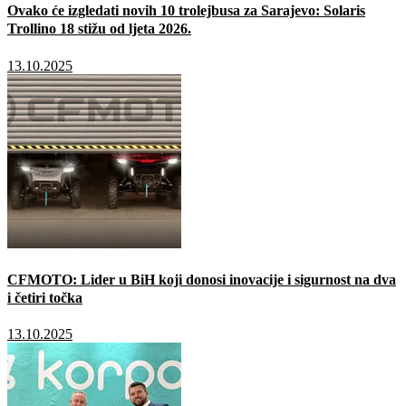
Ovako će izgledati novih 10 trolejbusa za Sarajevo: Solaris
Trollino 18 stižu od ljeta 2026.
13.10.2025
CFMOTO: Lider u BiH koji donosi inovacije i sigurnost na dva
i četiri točka
13.10.2025