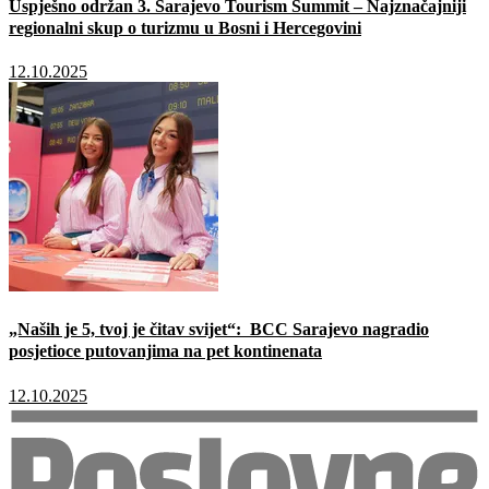
Uspješno održan 3. Sarajevo Tourism Summit – Najznačajniji
regionalni skup o turizmu u Bosni i Hercegovini
12.10.2025
„Naših je 5, tvoj je čitav svijet“: BCC Sarajevo nagradio
posjetioce putovanjima na pet kontinenata
12.10.2025