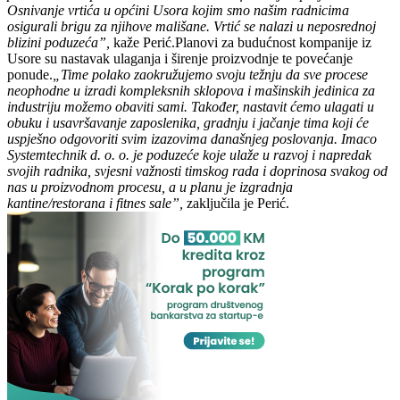
Osnivanje vrtića u općini Usora kojim smo našim radnicima
osigurali brigu za njihove mališane. Vrtić se nalazi u neposrednoj
blizini poduzeća”,
kaže Perić.
Planovi za budućnost kompanije iz
Usore su nastavak ulaganja i širenje proizvodnje te povećanje
ponude.
„Time polako zaokružujemo svoju težnju da sve procese
neophodne u izradi kompleksnih sklopova i mašinskih jedinica za
industriju možemo obaviti sami. Također, nastavit ćemo ulagati u
obuku i usavršavanje zaposlenika, gradnju i jačanje tima koji će
uspješno odgovoriti svim izazovima današnjeg poslovanja. Imaco
Systemtechnik d. o. o. je poduzeće koje ulaže u razvoj i napredak
svojih radnika, svjesni važnosti timskog rada i doprinosa svakog od
nas u proizvodnom procesu, a u planu je izgradnja
kantine/restorana i fitnes sale”,
zaključila je Perić.