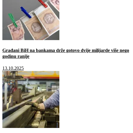
Građani BiH na bankama drže gotovo dvije milijarde više nego
godinu ranije
13.10.2025