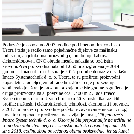
Poduzeće je osnovano 2007. godine pod imenom Imaco d. o. o.
Usora i tada je radilo samo pojedinačne dijelove za mašinsku
industriju, a cjelokupna proizvodnja, montiranje kablova,
elektrosklopova i CNC obrada metala nalazila se pod istim
krovom.Prva proizvodna hala od 1.650 m 2 izgrađena je 2014.
godine, a Imaco d. o. o. Usora je 2015. promijenio naziv u sadašnji
Imaco Systemtechnik d. o. o. Usora, te su prošireni proizvodni
kapaciteti sa odjeljenjem obrade lima.Proširenje proizvodnje
zahtijevalo je i širenje prostora, a krajem te iste godine izgrađena je
druga proizvodna hala, površine cca 1.400 m 2 .Tada Imaco
Systemtechnik d. o. o. Usora broji oko 50 zaposlenika različitih
profila: mašinski i elektroinženjeri, tehnolozi, ekonomisti i pravnici,
a 2017. u procesu proizvodnje počelo je zavarivanje inoxa i crnog
lima, te su operacije proširene i na savijanje lima.
„Cilj poduzeća
Imaco Systemtechnik d. o. o. Usora je biti prepoznatljiv na tržištu ne
samo kao dobavljač nego i sistemska podrška našim kupcima. Mi
smo 2018. godine zbog povećanog obima proizvodnje, jer su kupci