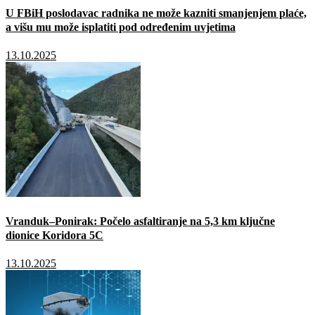
U FBiH poslodavac radnika ne može kazniti smanjenjem plaće,
a višu mu može isplatiti pod određenim uvjetima
13.10.2025
Vranduk–Ponirak: Počelo asfaltiranje na 5,3 km ključne
dionice Koridora 5C
13.10.2025