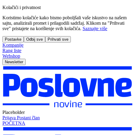
Kolačići i privatnost
Koristimo kolačiće kako bismo poboljšali vaše iskustvo na našem
sajtu, analizirali promet i prilagodili sadržaj. Klikom na "Prihvati
sve" pristajete na korištenje svih kolačića.
Saznajte više
Postavke
Odbij sve
Prihvati sve
Kompanije
Rang liste
Webshop
Newsletter
Placeholder
Prijava
Postani član
POČETNA