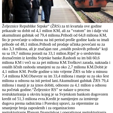
Željeznice Republike Srpske“ (ŽRS) za tri kvartala ove godine
prikazale su dobit od 4,1 milion KM, ali za "vratom" im i dalje visi
akumulirani gubitak od 79,4 miliona.Prihodi od 64,8 miliona KM,
što je povećanje u odnosu na isti period prošle godine kada su imali
prihode od 48,1 milion.Prihodi od prodaje učinka povećani su za
oko 3,3 miliona, ali je značajan rast „ostalih poslovih prihoda“ koji
su sa 19,7 miliona porasli na 33,1 milion.Riječ je o sredstvima
doznačenim iz kredita Svjetske banke.Rashodi su im bili 60,6
miliona KM i veći su za pet miliona KM.Troškovi zarada, naknada i
ostalih ličnih rashoda smanjeni su za oko 2,7 miliona KM.Dobit je
4,1 milion KM. Prošle godine u isto vrijeme ŽRS su bile u minusu
7,4 miliona KM.Obaveze su im 33,4 miliona i manje su za oko šest
miliona u odnosu na isti period lani.Akumulirani gubitak ŽRS 79,4
miliona i manji je za iznos dobiti, odnosno za 4,1 milion u odnosu
na početak godine.“Željeznice RS” se nalaze u procesu
restrukturiranja u okviru kojeg je sa Svjetskom bankom dogovoren
kredit od 51,3 miliona evra.Kredit je namijenjen za izmirenje
dugova prema radnicima i Poreskoj upravi, za otpremnine za
smanjenje broja zaposlenih i za organizaciono
restrukturiranje.Planom finansijskog i operativnog restrukturiranja