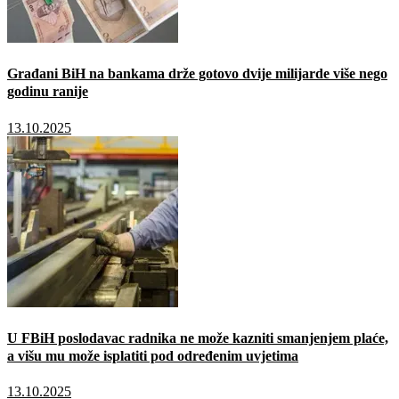
Građani BiH na bankama drže gotovo dvije milijarde više nego
godinu ranije
13.10.2025
U FBiH poslodavac radnika ne može kazniti smanjenjem plaće,
a višu mu može isplatiti pod određenim uvjetima
13.10.2025