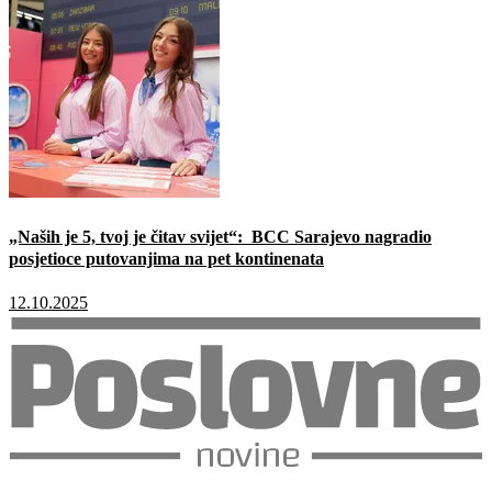
„Naših je 5, tvoj je čitav svijet“: BCC Sarajevo nagradio
posjetioce putovanjima na pet kontinenata
12.10.2025