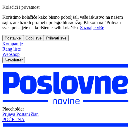
Kolačići i privatnost
Koristimo kolačiće kako bismo poboljšali vaše iskustvo na našem
sajtu, analizirali promet i prilagodili sadržaj. Klikom na "Prihvati
sve" pristajete na korištenje svih kolačića.
Saznajte više
Postavke
Odbij sve
Prihvati sve
Kompanije
Rang liste
Webshop
Newsletter
Placeholder
Prijava
Postani član
POČETNA