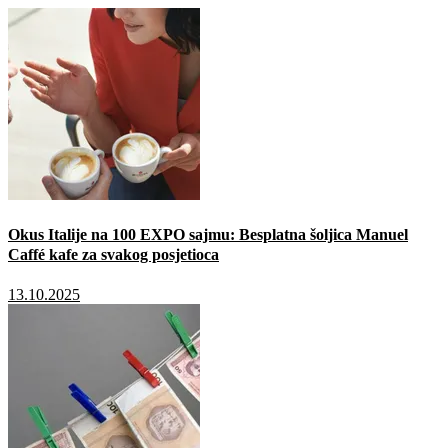
Okus Italije na 100 EXPO sajmu: Besplatna šoljica Manuel
Caffé kafe za svakog posjetioca
13.10.2025