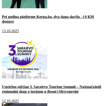
Pet godina platforme Korpa.ba, dva dana slavlja - i 0 KM
dostave
13.10.2025
Uspješno održan 3. Sarajevo Tourism Summit – Najznačajniji
regionalni skup o turizmu u Bosni i Hercegovini
12.10.2025