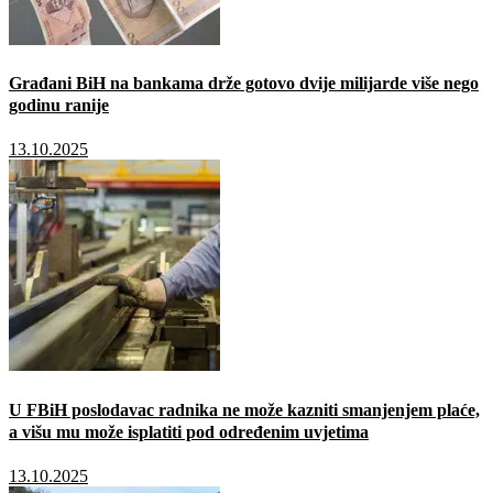
Građani BiH na bankama drže gotovo dvije milijarde više nego
godinu ranije
13.10.2025
U FBiH poslodavac radnika ne može kazniti smanjenjem plaće,
a višu mu može isplatiti pod određenim uvjetima
13.10.2025