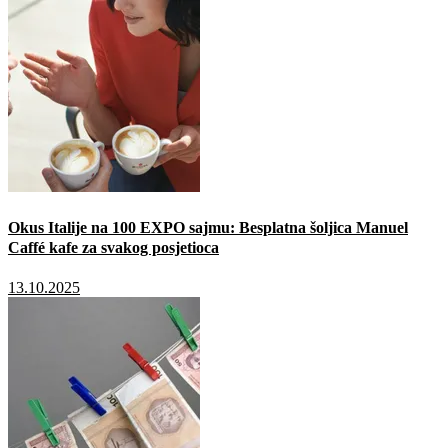
Okus Italije na 100 EXPO sajmu: Besplatna šoljica Manuel
Caffé kafe za svakog posjetioca
13.10.2025