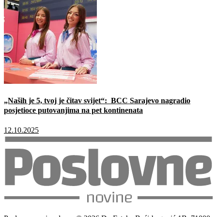
„Naših je 5, tvoj je čitav svijet“: BCC Sarajevo nagradio
posjetioce putovanjima na pet kontinenata
12.10.2025