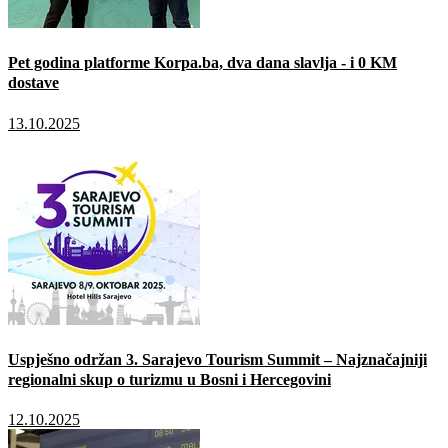
Pet godina platforme Korpa.ba, dva dana slavlja - i 0 KM
dostave
13.10.2025
Uspješno održan 3. Sarajevo Tourism Summit – Najznačajniji
regionalni skup o turizmu u Bosni i Hercegovini
12.10.2025