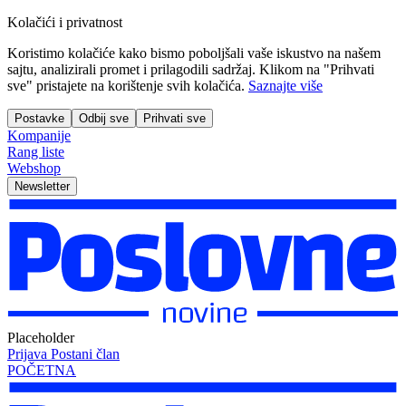
Kolačići i privatnost
Koristimo kolačiće kako bismo poboljšali vaše iskustvo na našem
sajtu, analizirali promet i prilagodili sadržaj. Klikom na "Prihvati
sve" pristajete na korištenje svih kolačića.
Saznajte više
Postavke
Odbij sve
Prihvati sve
Kompanije
Rang liste
Webshop
Newsletter
Placeholder
Prijava
Postani član
POČETNA