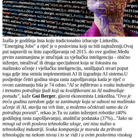
Izašla je godišnja lista koju tradicionalno izbacuje LinkedIn,
"Emerging Jobs" a riječ je o poslovima koji su bili najtraženiji.Ovaj
put napravili su listu zapošljavanja od 2015. do ove godine.Među
prvim zanimanjima je stručnjak za vještačku inteligenciju - obično
inženjer, istraživač ili druga specijalnost koja se fokusira na
mašinsko učenje i vještačku inteligenciju, smišljajući stvari poput
toga gdje ima smisla implementirati AI ili izgradnju AI sistema.U
posljednje četiri godina stopa rasta zapošljavanja kada je riječ o
ovom zanimanju bila je 74 odsto.
"AI se infiltrirao u svaku industriju
i trenutno potražnja ljudi koji su kvalifikovani za AI nadmašuje
ponudu",
kaže
Gui Berger
, glavni ekonomista LinkedIna.
"Ovo je
treća godina zaredom gdje se zanimanje koja se odnosi na mašinsko
učenje ili AL stavlja na vrh liste, a možemo očekivati samo da će
potražnja porasti"
, rekao je.Tu su zatim inženjeri robotike (40%
godišnjeg rasta zapošljavanja), analitičar podataka (37%)...
"Iako su
mnogi od ovih poslova tehnološke uloge, oni nisu nužno u
tehnološkoj industriji. Svaka kompanija je morala da prihvati
tehnologiju na nekom nivou i to se vidi i u ovim poslovima visokog