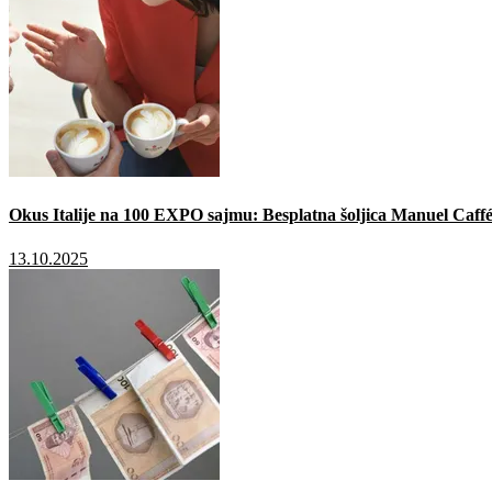
Okus Italije na 100 EXPO sajmu: Besplatna šoljica Manuel Caffé
13.10.2025