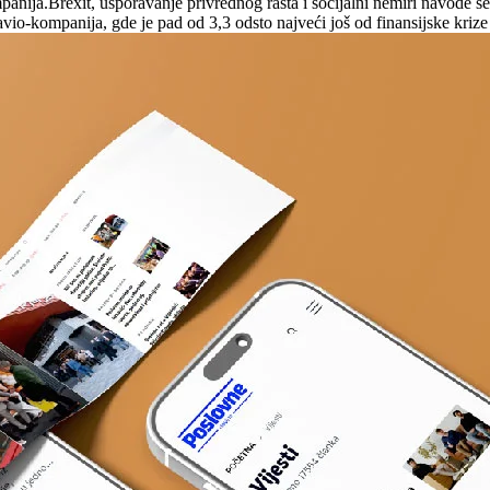
anija.Brexit, usporavanje privrednog rasta i socijalni nemiri navode se 
vio-kompanija, gde je pad od 3,3 odsto najveći još od finansijske kriz