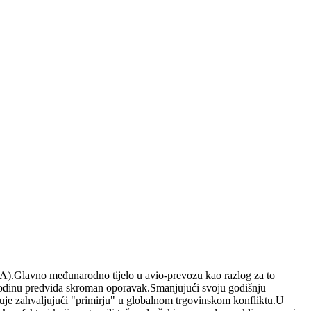
ATA).Glavno međunarodno tijelo u avio-prevozu kao razlog za to
u godinu predviđa skroman oporavak.Smanjujući svoju godišnju
kuje zahvaljujući "primirju" u globalnom trgovinskom konfliktu.U