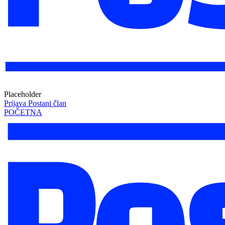
Placeholder
Prijava
Postani član
POČETNA