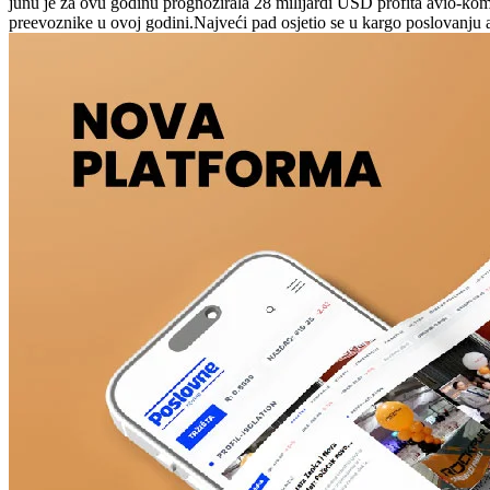
junu je za ovu godinu prognozirala 28 milijardi USD profita avio-komp
preevoznike u ovoj godini.Najveći pad osjetio se u kargo poslovanju a