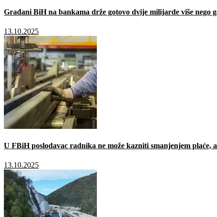
Građani BiH na bankama drže gotovo dvije milijarde više nego g
13.10.2025
U FBiH poslodavac radnika ne može kazniti smanjenjem plaće, a 
13.10.2025