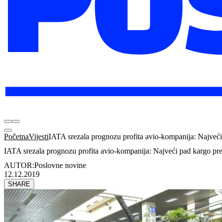
Početna
Vijesti
IATA srezala prognozu profita avio-kompanija: Najveć
IATA srezala prognozu profita avio-kompanija: Najveći pad kargo pr
AUTOR:
Poslovne novine
12.12.2019
SHARE