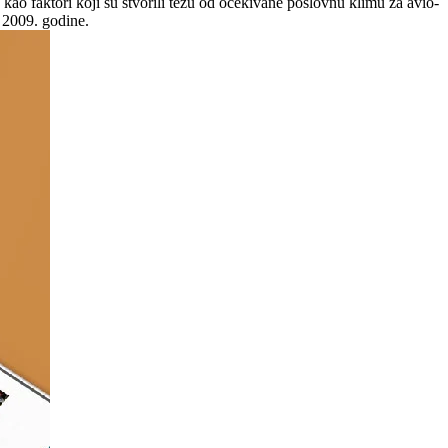
kao faktori koji su stvorili težu od očekivane poslovnu klimu za avio-
e 2009. godine.