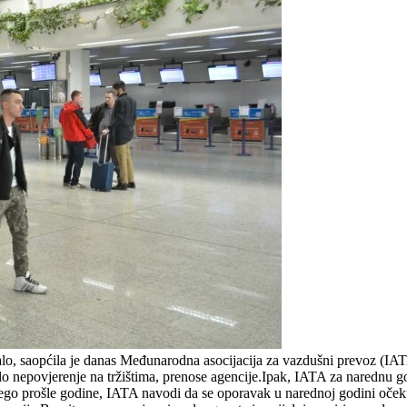
iđalo, saopćila je danas Međunarodna asocijacija za vazdušni prevoz (I
talo nepovjerenje na tržištima, prenose agencije.Ipak, IATA za naredn
 nego prošle godine, IATA navodi da se oporavak u narednoj godini oče