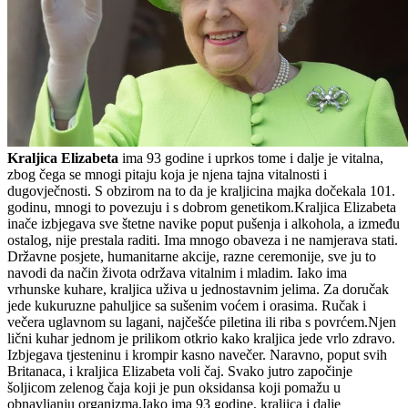
Kraljica Elizabeta
ima 93 godine i uprkos tome i dalje je vitalna,
zbog čega se mnogi pitaju koja je njena tajna vitalnosti i
dugovječnosti. S obzirom na to da je kraljicina majka dočekala 101.
godinu, mnogi to povezuju i s dobrom genetikom.Kraljica Elizabeta
inače izbjegava sve štetne navike poput pušenja i alkohola, a između
ostalog, nije prestala raditi. Ima mnogo obaveza i ne namjerava stati.
Državne posjete, humanitarne akcije, razne ceremonije, sve ju to
navodi da način života održava vitalnim i mladim. Iako ima
vrhunske kuhare, kraljica uživa u jednostavnim jelima. Za doručak
jede kukuruzne pahuljice sa sušenim voćem i orasima. Ručak i
večera uglavnom su lagani, najčešće piletina ili riba s povrćem.Njen
lični kuhar jednom je prilikom otkrio kako kraljica jede vrlo zdravo.
Izbjegava tjesteninu i krompir kasno navečer. Naravno, poput svih
Britanaca, i kraljica Elizabeta voli čaj. Svako jutro započinje
šoljicom zelenog čaja koji je pun oksidansa koji pomažu u
obnavljanju organizma.Iako ima 93 godine, kraljica i dalje