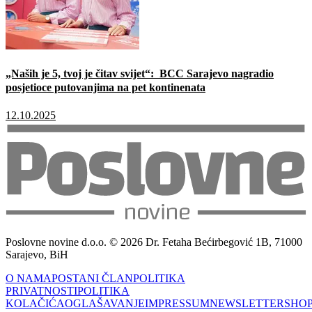
„Naših je 5, tvoj je čitav svijet“: BCC Sarajevo nagradio
posjetioce putovanjima na pet kontinenata
12.10.2025
Poslovne novine d.o.o. © 2026 Dr. Fetaha Bećirbegović 1B, 71000
Sarajevo, BiH
O NAMA
POSTANI ČLAN
POLITIKA
PRIVATNOSTI
POLITIKA
KOLAČIĆA
OGLAŠAVANJE
IMPRESSUM
NEWSLETTER
SHO