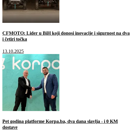
CFMOTO: Lider u BiH koji donosi inovacije i sigurnost na dva
i četiri točka
13.10.2025
Pet godina platforme Korpa.ba, dva dana slavlja - i 0 KM
dostave