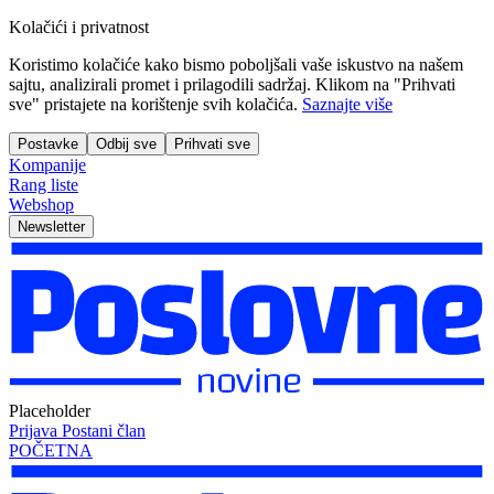
Kolačići i privatnost
Koristimo kolačiće kako bismo poboljšali vaše iskustvo na našem
sajtu, analizirali promet i prilagodili sadržaj. Klikom na "Prihvati
sve" pristajete na korištenje svih kolačića.
Saznajte više
Postavke
Odbij sve
Prihvati sve
Kompanije
Rang liste
Webshop
Newsletter
Placeholder
Prijava
Postani član
POČETNA