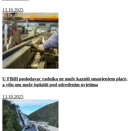
13.10.2025
U FBiH poslodavac radnika ne može kazniti smanjenjem plaće,
a višu mu može isplatiti pod određenim uvjetima
13.10.2025