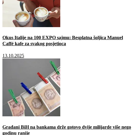
Okus Italije na 100 EXPO sajmu: Besplatna šoljica Manuel
Caffé kafe za svakog posjetioca
13.10.2025
Građani BiH na bankama drže gotovo dvije milijarde više nego
godinu ranije