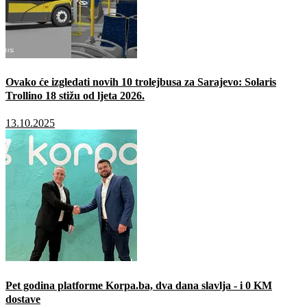
Ovako će izgledati novih 10 trolejbusa za Sarajevo: Solaris
Trollino 18 stižu od ljeta 2026.
13.10.2025
Pet godina platforme Korpa.ba, dva dana slavlja - i 0 KM
dostave