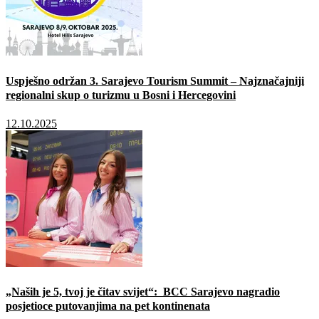
Uspješno održan 3. Sarajevo Tourism Summit – Najznačajniji
regionalni skup o turizmu u Bosni i Hercegovini
12.10.2025
„Naših je 5, tvoj je čitav svijet“: BCC Sarajevo nagradio
posjetioce putovanjima na pet kontinenata