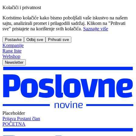
Kolačići i privatnost
Koristimo kolačiće kako bismo poboljšali vaše iskustvo na našem
sajtu, analizirali promet i prilagodili sadržaj. Klikom na "Prihvati
sve" pristajete na korištenje svih kolačića.
Saznajte više
Postavke
Odbij sve
Prihvati sve
Kompanije
Rang liste
Webshop
Newsletter
Placeholder
Prijava
Postani član
POČETNA