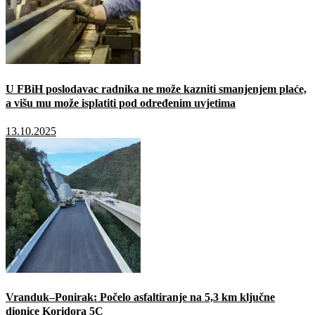
U FBiH poslodavac radnika ne može kazniti smanjenjem plaće,
a višu mu može isplatiti pod određenim uvjetima
13.10.2025
Vranduk–Ponirak: Počelo asfaltiranje na 5,3 km ključne
dionice Koridora 5C