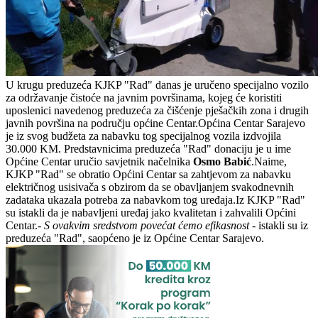
U krugu preduzeća KJKP "Rad" danas je uručeno specijalno vozilo
za održavanje čistoće na javnim površinama, kojeg će koristiti
uposlenici navedenog preduzeća za čišćenje pješačkih zona i drugih
javnih površina na području općine Centar.Općina Centar Sarajevo
je iz svog budžeta za nabavku tog specijalnog vozila izdvojila
30.000 KM. Predstavnicima preduzeća "Rad" donaciju je u ime
Općine Centar uručio savjetnik načelnika
Osmo Babić
.Naime,
KJKP "Rad" se obratio Općini Centar sa zahtjevom za nabavku
električnog usisivača s obzirom da se obavljanjem svakodnevnih
zadataka ukazala potreba za nabavkom tog uređaja.Iz KJKP "Rad"
su istakli da je nabavljeni uređaj jako kvalitetan i zahvalili Općini
Centar.-
S ovakvim sredstvom povećat ćemo efikasnost
- istakli su iz
preduzeća "Rad", saopćeno je iz Općine Centar Sarajevo.