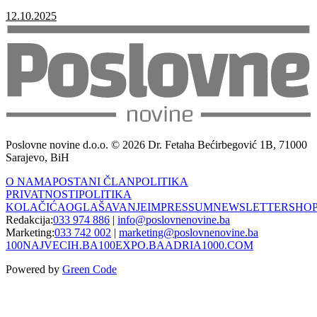
12.10.2025
Poslovne novine d.o.o. © 2026 Dr. Fetaha Bećirbegović 1B, 71000
Sarajevo, BiH
O NAMA
POSTANI ČLAN
POLITIKA
PRIVATNOSTI
POLITIKA
KOLAČIĆA
OGLAŠAVANJE
IMPRESSUM
NEWSLETTER
SHO
Redakcija:
033 974 886
|
info@poslovnenovine.ba
Marketing:
033 742 002
|
marketing@poslovnenovine.ba
100NAJVECIH.BA
100EXPO.BA
ADRIA1000.COM
Powered by
Green Code