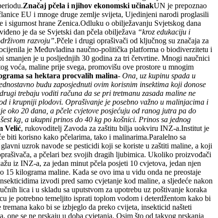
periodu.
Značaj pčela i njihov ekonomski učinak
UN je prepoznao
članice EU i mnoge druge zemlje svijeta, Ujedinjeni narodi proglasili
vlje i sigurnost hrane Zenica.Odluku o obilježavanju Svjetskog dana
iđeno je da se Svjetski dan pčela obilježava
“kroz edukaciju i
 održivom razvoju”
.Pčele i drugi oprašivači od ključnog su značaja za
ocijenila je Međuvladina naučno-politička platforma o biodiverzitetu i
 smanjen je u posljednjih 30 godina za tri četvrtine. Mnogi naučnici
dastog voća, maline prije svega, promovišu ove prostore u mnogim
lograma sa hektara procvalih malina
-
Ona, uz kupinu spada u
 jednostavno budu zaposjednuti ovim korisnim insektima koji donose
 drugi trebaju voditi računa da se pri tretmanu zasada maline ne
od i krupniji plodovi. Oprašivanje je posebno važno u malinjacima i
je oko 20 dana, a pčele cvjetove posjećuju od ranog jutra pa do
šest kg, a ukupni prinos do 40 kg po košnici. Prinos sa jednog
 Velić
, rukovoditelj Zavoda za zaštitu bilja uokviru INZ-a.Institut je
će biti korisno kako pčelarima, tako i malinarima.Paralelno sa
lavni uzrok navode se pesticidi koji se koriste u zaštiti maline, a koji
prašivača, a pčelari bez svojih dragih ljubimica. Ukoliko proizvođači
kažu iz INZ-a, za jedan minut pčela posjeti 10 cvjetova, jedan njen
bilo 15 kilograma maline. Kada se ovo ima u vidu onda ne preostaje
 insekticidima izvodi pred samo cvjetanje kod maline, a sljedeće nakon
tručnih lica i u skladu sa uputstvom za upotrebu uz poštivanje koraka
licu je potrebno temeljito isprati toplom vodom i deterdžentom kako bi
 tremana kako bi se izbjeglo da preko cvijeta, insekticid našteti
ta, one se ne prskaju u doba cvjetanja. Osim što od takvog prskanja