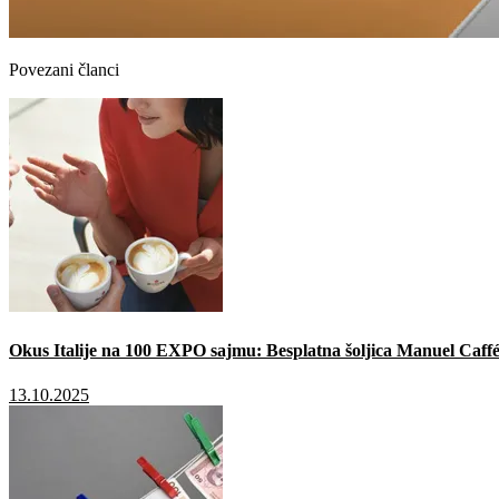
Povezani članci
Okus Italije na 100 EXPO sajmu: Besplatna šoljica Manuel Caffé
13.10.2025