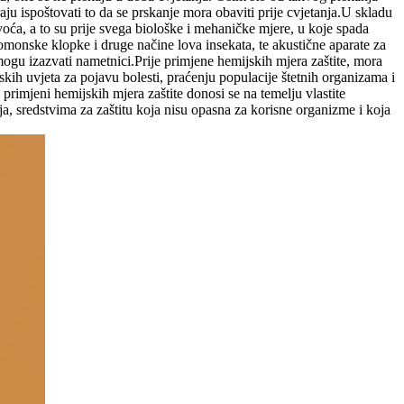
u ispoštovati to da se prskanje mora obaviti prije cvjetanja.U skladu
g voća, a to su prije svega biološke i mehaničke mjere, u koje spada
eromonske klopke i druge načine lova insekata, te akustične aparate za
mogu izazvati nametnici.Prije primjene hemijskih mjera zaštite, mora
ih uvjeta za pojavu bolesti, praćenju populacije štetnih organizama i
primjeni hemijskih mjera zaštite donosi se na temelju vlastite
ja, sredstvima za zaštitu koja nisu opasna za korisne organizme i koja