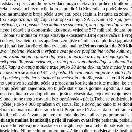
sredstava i prvu zaradu proizvođači mogu očekivati u prilično kratkom 
la. Usvajajući rezoluciju koju je predložila Slovenija, a podržale sve 
ori na smanjenje broja pčela u svijetu, podsjećaju iz Instituta za zdra
55 kosponzora, uključujući Europsku uniju, SAD, Kinu i Rusiju, predv
praščivača, na opasnosti sa kojima se suočavaju, kao i njihov doprinos
nego i obavljaju ekonomske aktivnosti vrijedne 577 milijardi dolara, pr
dobar su indikator stanja zdravlja ekosistema.Broj oprašivača u Evropi
ki uslovi, kvalitetno i nezagađeno zemljište učinili su da plodovi jago
aj juna) karakteriše obilno cvjetanje maline.
Prinos meda i do 200 ki
vor i polena. Nasadi u vrijeme cvatnje ove profitabilne voćne kulture
eoma važnu ulogu u proizvodnji voća, a upravo iz ovog razloga i jedni i
raši preko 90 posto cvjetova, a ovim procesom obezbeđuje se obimniji r
plod.Ukupna cvatnja maline traje preko 30 dana dok najjače medenje tra
 u nektaru se kreće od 44- 52 posto. Dnevni unosi mogu se kretati i do 
d posjete pčela, jer se prinosi povečavaju i do 80 posto
- navodi
Kasim
no uputstvo za zaštitu pčela u procesima korištenja zaštite malina, koje 
u pčelinjih zajednica, što bilježe statistike iz godine u godinu, a kao g
ti malinara ovo dogodi onda je šteta višestruka, cvjetovi ostaju bez o
e) onda to ne mogu ostvariti bez oprašivača - pčela.Treba se podsjetiti, 
ak pčele je oko 4.000 oprašenih cvjetova, što je dovoljno kako bi se do
elara i malinara na obostranu korist.Preporuke INZ-a su da se tretiranje
cidi, radi sprječavanja pojave truljenja plodova, ali sve po preporuci s
tiranje malina hemikalija prije ili nakon cvata
Prije prskanja, prska
a (između redova) ima maslačka i drugih cvijetnica treba ih pokositi prije
nsekticida.Ni po jednom programu zaštite maline, podsjećaju iz Institu