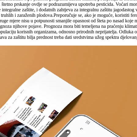
štetno prskanje ovdje se podrazumijeva upotreba pesticida. Voćari moraj
e integralne zaštite, i dodatnih zahtjeva za integralnu zaštitu jagodasto
e truhlih i zaraženih plodova.Preporučuje se, ako je moguće, koristiti f
druge mjere nisu u potpunosti smanjile opasnost od šteta po nasad koje 
noza njihove pojave. Prognoza mora biti temeljena na praćenju klimatsk
opulaciju korisnih organizama, odnosno prirodnih neprijatelja. Odluka o 
va za zaštitu bilja prednost treba dati sredstvima užeg spektra djelovan