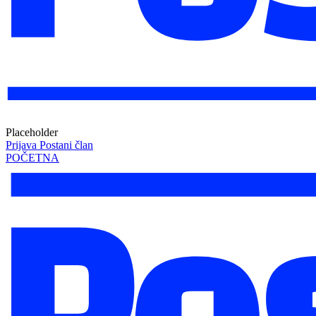
Placeholder
Prijava
Postani član
POČETNA