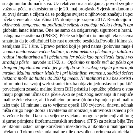
snagu unutar domaćinstva. Uz relativno mala ulaganja, povrat svojih 
važnost pčela u ekosistemu te je 20. maj proglasio Svjetskim danom pče
su ovaj datum s ciljem da se podigne svijest o njihovom značaju i upoz
pčela Generalna skupština UN donijela je krajem 2017. Rezolucijom 1
aktivnosti usmjerene na podizanje svijesti o značaju pčela i drugih o
globalni lanac ishrane. One ne samo da osiguravaju sigurnost u hrani, 
uslugama ekositema (IPBES). Pčele su ključni dio mnogih ekosistema i 
smatraju da je odlučujući bio rast upotrebe pesticida.Povoljni klimats
zemljama EU i šire. Upravo period koji je pred nama (polovina maja-kr
veoma medonosne voćne kulture, a osim nektara pčelama je izdašan iz
radost i malinarima ali i pčelarima jer pčele kao oprašivaći igraju v
stradaju pčele -
navode iz INZ-a.
- Općenito se može reći da pčela op
drugom jagodastom voću, jer je cilj da se iz svakog cvijeta formira 
mraka. Malina nektar izlučuje i pri hladnijem vremenu, sadržaj šećera
hektara može da bude i do 200 kg meda. Ni malinari nisu bez koristi o
pripremio i na svojoj web stranici inz.ba objavio jednostavno i praktič
povećanjem zasada maline širom BiH pristižu i optužbe pčelara o stradanj
imaju poguban učinak na pčele.Ako se pak zbog neznanja ili neupućenos
maline žele visoke, ali i kvalitetne prinose (dobro ispunjen plod malin
izlet traje 10 minuta i za to vrijeme opraši 100 cvjetova, dnevni učin
ništa drugo nego dobra i kvalitetna sihronizacija aktivnosti između pč
završene berbe. Da se za vrijeme cvjetanja mogu se primjenjivati fungi
sigurne primjene fitofarmaceutskih sredstava (FFS) za zaštitu bilja.
Tre
se uklonili ostaci ranije korištenih insekticida, a ukoliko u malinjacim
pčelama. Tokom cvjetanja maline nije dozvoljena primena akaricida i i