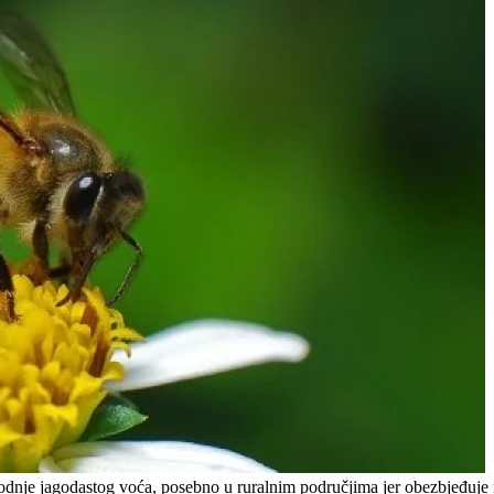
odnje jagodastog voća, posebno u ruralnim područjima jer obezbjeđuje re