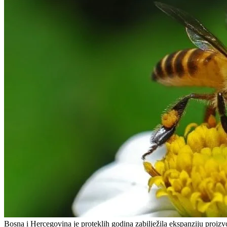
Bosna i Hercegovina je proteklih godina zabilježila ekspanziju proizv