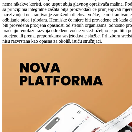
nema nikakve koristi, ono usput ubija glavnog oprašivača malina. Pod 
sa principima integralne zaštita bilja proizvođači će primjenjivati mjer
izrezivanje i odstranjivanje zaraženih dijelova voćke, te odstranjivanj
odbijanje ptica i glodara. Hemijske će mjere biti provedene tek kada 
biti provedena procjena opasnosti od štetnih organizama, odnosno prog
praćenju fenofaze razvoja određene voćne vrste.Poželjno je pratiti i p
procjene ili prema preporukama savjetodavne službe. Pri izboru sredsta
nisu razvrstana kao opasna za okoliš, ističu stručnjaci.