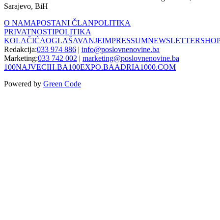
Sarajevo, BiH
O NAMA
POSTANI ČLAN
POLITIKA
PRIVATNOSTI
POLITIKA
KOLAČIĆA
OGLAŠAVANJE
IMPRESSUM
NEWSLETTER
SHO
Redakcija:
033 974 886
|
info@poslovnenovine.ba
Marketing:
033 742 002
|
marketing@poslovnenovine.ba
100NAJVECIH.BA
100EXPO.BA
ADRIA1000.COM
Powered by
Green Code