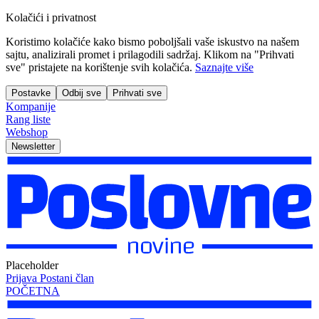
Kolačići i privatnost
Koristimo kolačiće kako bismo poboljšali vaše iskustvo na našem
sajtu, analizirali promet i prilagodili sadržaj. Klikom na "Prihvati
sve" pristajete na korištenje svih kolačića.
Saznajte više
Postavke
Odbij sve
Prihvati sve
Kompanije
Rang liste
Webshop
Newsletter
Placeholder
Prijava
Postani član
POČETNA