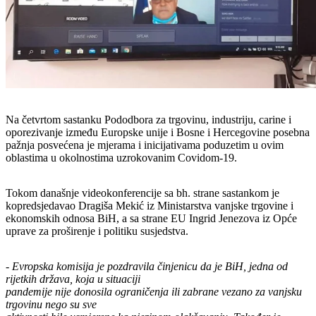
Na četvrtom sastanku Pododbora za trgovinu, industriju, carine i
oporezivanje između Europske unije i Bosne i Hercegovine posebna
pažnja posvećena je mjerama i inicijativama poduzetim u ovim
oblastima u okolnostima uzrokovanim Covidom-19.
Tokom današnje videokonferencije sa bh. strane sastankom je
kopredsjedavao Dragiša Mekić iz Ministarstva vanjske trgovine i
ekonomskih odnosa BiH, a sa strane EU Ingrid Jenezova iz Opće
uprave za proširenje i politiku susjedstva.
-
Evropska komisija je pozdravila činjenicu da je BiH, jedna od
rijetkih država, koja u situaciji
pandemije nije donosila ograničenja ili zabrane vezano za vanjsku
trgovinu nego su sve