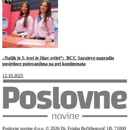
„Naših je 5, tvoj je čitav svijet“: BCC Sarajevo nagradio
posjetioce putovanjima na pet kontinenata
12.10.2025
Poslovne novine d.o.o. © 2026 Dr. Fetaha Bećirbegović 1B, 71000