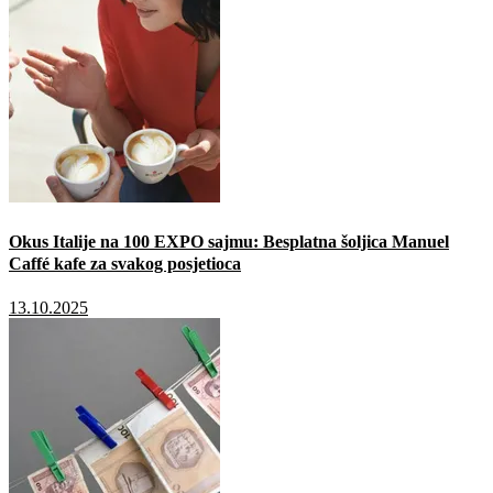
Okus Italije na 100 EXPO sajmu: Besplatna šoljica Manuel
Caffé kafe za svakog posjetioca
13.10.2025