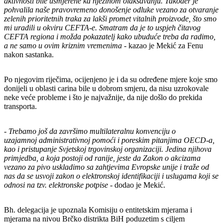
aktivnosti bile usmjerene ka njezinom olakšavanju. Također je
pohvalila naše pravovremeno donošenje odluke vezano za otvaranje
zelenih prioritetnih traka za lakši promet vitalnih proizvode, što smo
mi uradili u okviru CEFTA-e. Smatram da je to uspjeh čitavog
CEFTA regiona i možda pokazatelj kako ubuduće treba da radimo,
a ne samo u ovim kriznim vremenima
- kazao je Mekić za Fenu
nakon sastanka.
Po njegovim riječima, ocijenjeno je i da su određene mjere koje smo
donijeli u oblasti carina bile u dobrom smjeru, da nisu uzrokovale
neke veće probleme i što je najvažnije, da nije došlo do prekida
transporta.
-
Trebamo još da završimo multilateralnu konvenciju o
uzajamnoj administrativnoj pomoći i poreskim pitanjima OECD-a,
kao i pristupanje Svjetskoj trgovinskoj organizaciji. Jedina njihova
primjedba, a koja postoji od ranije, jeste da Zakon o akcizama
vezano za pivo uskladimo sa zahtjevima Evropske unije i traže od
nas da se usvoji zakon o elektronskoj identifikaciji i uslugama koji se
odnosi na tzv. elektronske potpise -
dodao je Mekić.
Bh. delegacija je upoznala Komisiju o entitetskim mjerama i
mjerama na nivou Brčko distrikta BiH poduzetim s ciljem