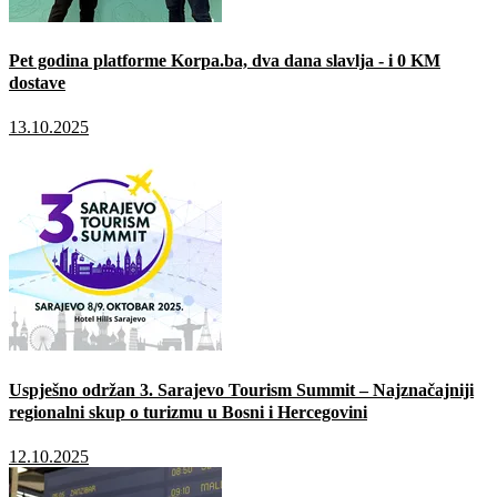
Pet godina platforme Korpa.ba, dva dana slavlja - i 0 KM
dostave
13.10.2025
Uspješno održan 3. Sarajevo Tourism Summit – Najznačajniji
regionalni skup o turizmu u Bosni i Hercegovini
12.10.2025