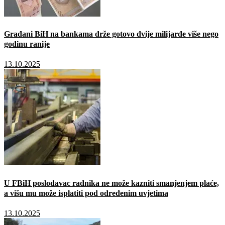
Građani BiH na bankama drže gotovo dvije milijarde više nego
godinu ranije
13.10.2025
U FBiH poslodavac radnika ne može kazniti smanjenjem plaće,
a višu mu može isplatiti pod određenim uvjetima
13.10.2025