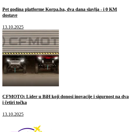
Pet godina platforme Korpa.ba, dva dana slavlja - i 0 KM
dostave
13.10.2025
CFMOTO: Lider u BiH koji donosi inovacije i sigurnost na dva
i četiri točka
13.10.2025