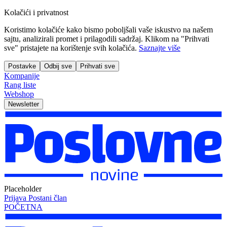
Kolačići i privatnost
Koristimo kolačiće kako bismo poboljšali vaše iskustvo na našem
sajtu, analizirali promet i prilagodili sadržaj. Klikom na "Prihvati
sve" pristajete na korištenje svih kolačića.
Saznajte više
Postavke
Odbij sve
Prihvati sve
Kompanije
Rang liste
Webshop
Newsletter
Placeholder
Prijava
Postani član
POČETNA