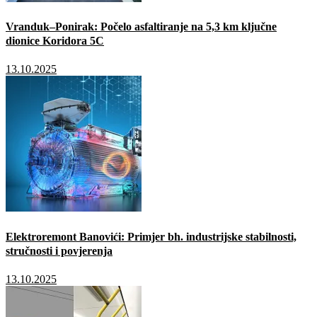
Vranduk–Ponirak: Počelo asfaltiranje na 5,3 km ključne
dionice Koridora 5C
13.10.2025
Elektroremont Banovići: Primjer bh. industrijske stabilnosti,
stručnosti i povjerenja
13.10.2025