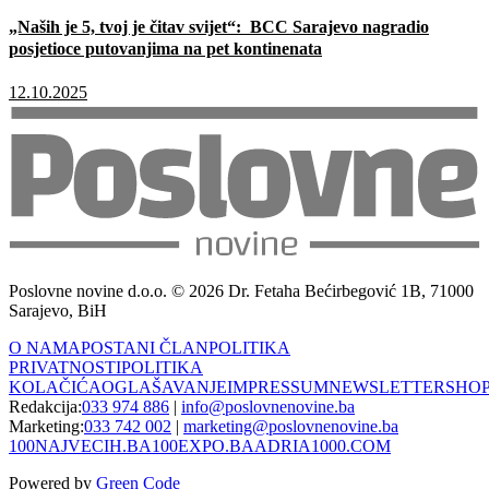
„Naših je 5, tvoj je čitav svijet“: BCC Sarajevo nagradio
posjetioce putovanjima na pet kontinenata
12.10.2025
Poslovne novine d.o.o. © 2026 Dr. Fetaha Bećirbegović 1B, 71000
Sarajevo, BiH
O NAMA
POSTANI ČLAN
POLITIKA
PRIVATNOSTI
POLITIKA
KOLAČIĆA
OGLAŠAVANJE
IMPRESSUM
NEWSLETTER
SHO
Redakcija:
033 974 886
|
info@poslovnenovine.ba
Marketing:
033 742 002
|
marketing@poslovnenovine.ba
100NAJVECIH.BA
100EXPO.BA
ADRIA1000.COM
Powered by
Green Code