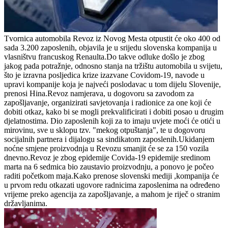
Tvornica automobila Revoz iz Novog Mesta otpustit će oko 400 od
sada 3.200 zaposlenih, objavila je u srijedu slovenska kompanija u
vlasništvu francuskog Renaulta.Do takve odluke došlo je zbog
jakog pada potražnje, odnosno stanja na tržištu automobila u svijetu,
što je izravna posljedica krize izazvane Covidom-19, navode u
upravi kompanije koja je najveći poslodavac u tom dijelu Slovenije,
prenosi Hina.Revoz namjerava, u dogovoru sa zavodom za
zapošljavanje, organizirati savjetovanja i radionice za one koji će
dobiti otkaz, kako bi se mogli prekvalificirati i dobiti posao u drugim
djelatnostima. Dio zaposlenih koji za to imaju uvjete moći će otići u
mirovinu, sve u sklopu tzv. "mekog otpuštanja", te u dogovoru
socijalnih partnera i dijalogu sa sindikatom zaposlenih.Ukidanjem
noćne smjene proizvodnja u Revozu smanjit će se za 150 vozila
dnevno.Revoz je zbog epidemije Covida-19 epidemije sredinom
marta na 6 sedmica bio zaustavio proizvodnju, a ponovo je počeo
raditi početkom maja.Kako prenose slovenski mediji ,kompanija će
u prvom redu otkazati ugovore radnicima zaposlenima na određeno
vrijeme preko agencija za zapošljavanje, a mahom je riječ o stranim
državljanima.