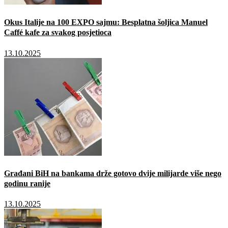
Okus Italije na 100 EXPO sajmu: Besplatna šoljica Manuel
Caffé kafe za svakog posjetioca
13.10.2025
Građani BiH na bankama drže gotovo dvije milijarde više nego
godinu ranije
13.10.2025