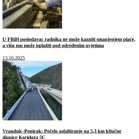
U FBiH poslodavac radnika ne može kazniti smanjenjem plaće,
a višu mu može isplatiti pod određenim uvjetima
13.10.2025
Vranduk–Ponirak: Počelo asfaltiranje na 5,3 km ključne
dionice Koridora 5C