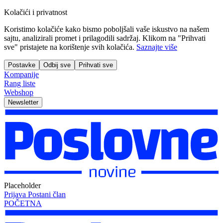
Kolačići i privatnost
Koristimo kolačiće kako bismo poboljšali vaše iskustvo na našem
sajtu, analizirali promet i prilagodili sadržaj. Klikom na "Prihvati
sve" pristajete na korištenje svih kolačića.
Saznajte više
Postavke
Odbij sve
Prihvati sve
Kompanije
Rang liste
Webshop
Newsletter
Placeholder
Prijava
Postani član
POČETNA