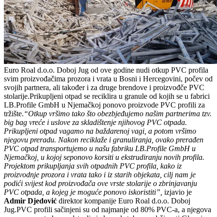
Euro Roal d.o.o. Doboj Jug od ove godine nudi otkup PVC profila
svim proizvođačima prozora i vrata u Bosni i Hercegovini, počev od
svojih partnera, ali također i za druge brendove i proizvođče PVC
stolarije.Prikupljeni otpad se reciklira u granule od kojih se u fabrici
LB.Profile GmbH u Njemačkoj ponovo proizvode PVC profili za
tržište.
“Otkup vršimo tako što obezbjeđujemo našim partnerima tzv.
big bag vreće i uslove za skladištenje njihovog PVC otpada.
Prikupljeni otpad vagamo na baždarenoj vagi, a potom vršimo
njegovu preradu. Nakon reciklaže i granuliranja, ovako prerađen
PVC otpad transportujemo u našu fabriku LB.Profile GmbH u
Njemačkoj, u kojoj se
ponovo korsiti u ekstrudiranju novih profila.
Projektom prikupljanja svih otpadnih PVC profila, kako iz
proizvodnje prozora i vrata tako i iz starih objekata, cilj nam je
podići svijest kod proizvođača ove vrste stolarije o zbrinjavanju
PVC otpada, a kojeg je moguće ponovo iskoristiti”,
izjavio je
Admir Djedović
direktor kompanije Euro Roal d.o.o. Doboj
Jug.PVC profili sačinjeni su od najmanje od 80% PVC-a, a njegova