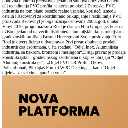
ponovna upotreba predstavlja jedan od stubova održivosti.
Glavni
cilj recikliranja PVC profila je korist po okoliš.Evropska PVC
industrija na tom planu postiže realne uspjehe, koristeći između
ostalih i Recovinyl za koordinirano prikupljanje i recikliranje PVC
proizvoda.Recovinyl je organizacija osnovana 2003. god. unutar
Vinyl 2010. programa.Euro Roal je članica Hifa Grupacije, lider na
tržištu i jedan od najvećih distributera aluminijskih konstrukcijsko -
građevinskih profila u Bosni i Hercegovini.Svoje poslovanje Euro
Roal je diverzificirao u dva pravca.Prvi prvac obuhvata prodaju
industrijskog asortimana, u šta spadaju “Odjel Inox, Aluminijska
industrija, sa bakrom, bronzom i mesingom“.Drugi pravac je prodaja
konstrukcijsko – građevinskog asortimana u koji se ubrajaju “Odjel
Aluminij konstrukcije“, „Odjel PVC LB.Profili, Okovi,
Polikarbonati, Plexiglas Forex i WPC Deckinga“, kao i “Odjel
dijelova za sekciona garažna vrata”.