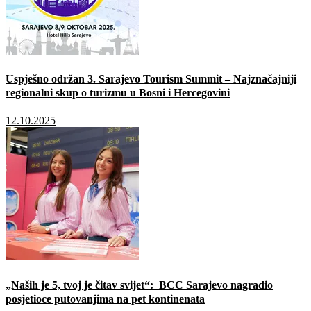
Uspješno održan 3. Sarajevo Tourism Summit – Najznačajniji
regionalni skup o turizmu u Bosni i Hercegovini
12.10.2025
„Naših je 5, tvoj je čitav svijet“: BCC Sarajevo nagradio
posjetioce putovanjima na pet kontinenata