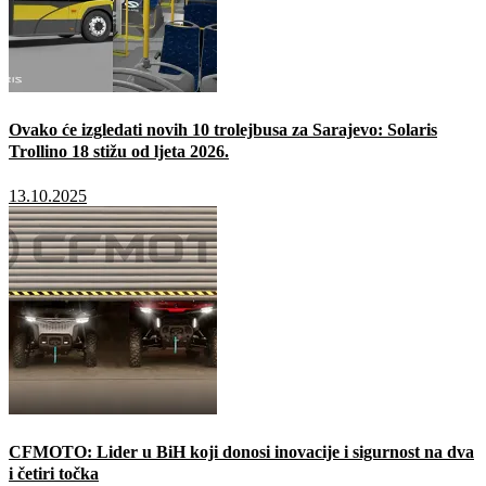
Ovako će izgledati novih 10 trolejbusa za Sarajevo: Solaris
Trollino 18 stižu od ljeta 2026.
13.10.2025
CFMOTO: Lider u BiH koji donosi inovacije i sigurnost na dva
i četiri točka