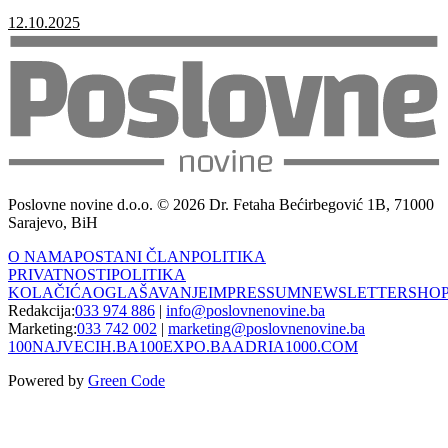
12.10.2025
Poslovne novine d.o.o. © 2026 Dr. Fetaha Bećirbegović 1B, 71000
Sarajevo, BiH
O NAMA
POSTANI ČLAN
POLITIKA
PRIVATNOSTI
POLITIKA
KOLAČIĆA
OGLAŠAVANJE
IMPRESSUM
NEWSLETTER
SHO
Redakcija:
033 974 886
|
info@poslovnenovine.ba
Marketing:
033 742 002
|
marketing@poslovnenovine.ba
100NAJVECIH.BA
100EXPO.BA
ADRIA1000.COM
Powered by
Green Code