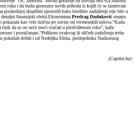
aduženje “OC Jahorina” morati godišnje da izdvaja oko 6,4 miliona
em roku i da budu generator novih prihoda iz kojih će se izmirivati
 posljednjoj skupštini upozorili kako kreditno zaduženje nije bilo u
 detaljni finansijski efekti.Ekonomista
Predrag Duduković
smatra
m pokazala kao vrlo rizična jer zavise od vremenskih uslova.“Kada
iki rizik da se on neće moći vraćati u predviđenom roku”, kaže
rezno i proračunato.“Prilikom ovakvog ili sličnih zaduženja treba
r su pokušali dobiti i od Nedeljka Eleka, predsjednika Nadzornog
(Capital.ba)