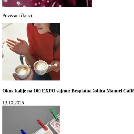
Povezani članci
Okus Italije na 100 EXPO sajmu: Besplatna šoljica Manuel Caffé
13.10.2025