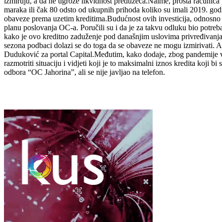
izmiruju, a da ne ugroze likvidnost preduzeća.Naime, prosta računic
maraka ili čak 80 odsto od ukupnih prihoda koliko su imali 2019. godi
obaveze prema uzetim kreditima.Budućnost ovih investicija, odnosno nj
planu poslovanja OC-a. Poručili su i da je za takvu odluku bio potreba
kako je ovo kreditno zaduženje pod današnjim uslovima privređivanja
sezona podbaci dolazi se do toga da se obaveze ne mogu izmirivati. Ako
Duduković za portal Capital.Međutim, kako dodaje, zbog pandemije vir
razmotriti situaciju i vidjeti koji je to maksimalni iznos kredita koj
odbora “OC Jahorina”, ali se nije javljao na telefon.