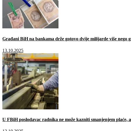
Građani BiH na bankama drže gotovo dvije milijarde više nego g
13.10.2025
U FBiH poslodavac radnika ne može kazniti smanjenjem plaće, a 