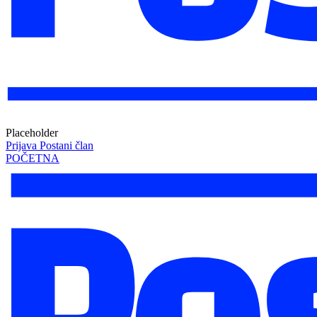
Placeholder
Prijava
Postani član
POČETNA