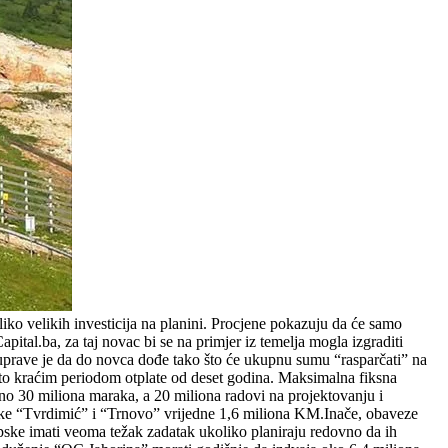
iko velikih investicija na planini. Procjene pokazuju da će samo
ital.ba, za taj novac bi se na primjer iz temelja mogla izgraditi
n uprave je da do novca dođe tako što će ukupnu sumu “rasparčati” na
nešto kraćim periodom otplate od deset godina. Maksimalna fiksna
no 30 miliona maraka, a 20 miliona radovi na projektovanju i
rake “Tvrdimić” i “Trnovo” vrijedne 1,6 miliona KM.Inače, obaveze
rpske imati veoma težak zadatak ukoliko planiraju redovno da ih