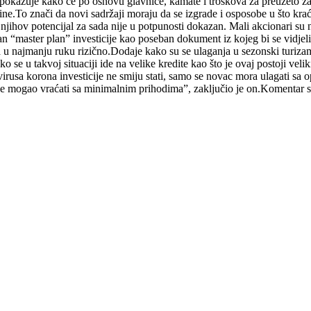
a pokazuje kako će po osnovu glavnice, kamate i troškova za preuzeto z
ne.To znači da novi sadržaji moraju da se izgrade i osposobe u što krać
ihov potencijal za sada nije u potpunosti dokazan. Mali akcionari su na
n “master plan” investicije kao poseban dokument iz kojeg bi se vidjeli
 u najmanju ruku rizično.Dodaje kako su se ulaganja u sezonski turiza
 se u takvoj situaciji ide na velike kredite kao što je ovaj postoji vel
usa korona investicije ne smiju stati, samo se novac mora ulagati sa op
i bi se mogao vraćati sa minimalnim prihodima”, zaključio je on.Komenta