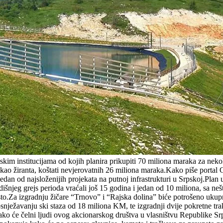
skim institucijama od kojih planira prikupiti 70 miliona maraka za nekol
ao žiranta, koštati nevjerovatnih 26 miliona maraka.Kako piše portal Cap
 jedan od najsloženijih projekata na putnoj infrastrukturi u Srpskoj.Pla
ogodišnjeg grejs perioda vraćali još 15 godina i jedan od 10 miliona, sa 
to.Za izgradnju žičare “Trnovo” i “Rajska dolina” biće potrošeno ukup
osnježavanju ski staza od 18 miliona KM, te izgradnji dvije pokretne t
kako će čelni ljudi ovog akcionarskog društva u vlasništvu Republike S