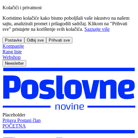
Kolačići i privatnost
Koristimo kolačiće kako bismo poboljšali vaše iskustvo na našem
sajtu, analizirali promet i prilagodili sadržaj. Klikom na "Prihvati
sve" pristajete na korištenje svih kolačića.
Saznajte više
Postavke
Odbij sve
Prihvati sve
Kompanije
Rang liste
Webshop
Newsletter
Placeholder
Prijava
Postani član
POČETNA