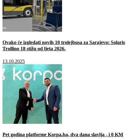
Ovako će izgledati novih 10 trolejbusa za Sarajevo: Solaris
Trollino 18 stižu od ljeta 2026.
13.10.2025
Pet godina platforme Korpa.ba, dva dana slavlja - i 0 KM