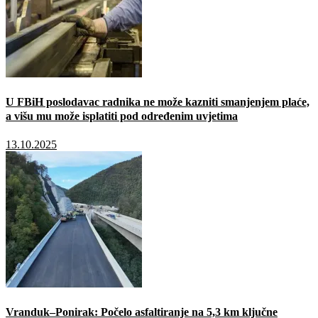
U FBiH poslodavac radnika ne može kazniti smanjenjem plaće,
a višu mu može isplatiti pod određenim uvjetima
13.10.2025
Vranduk–Ponirak: Počelo asfaltiranje na 5,3 km ključne