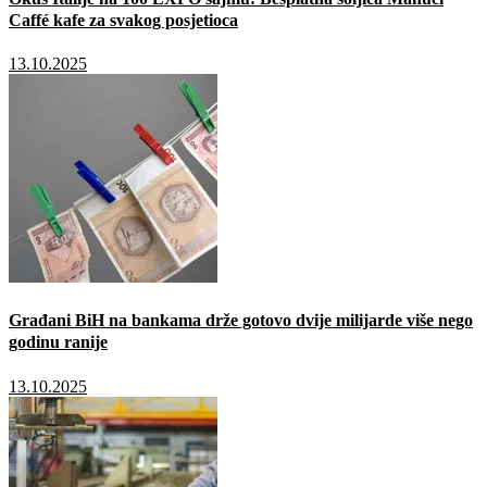
Caffé kafe za svakog posjetioca
13.10.2025
Građani BiH na bankama drže gotovo dvije milijarde više nego
godinu ranije
13.10.2025