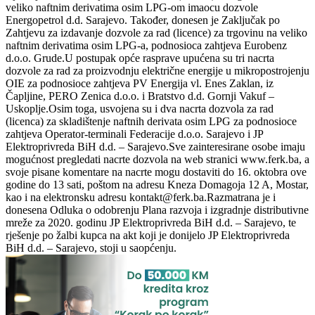
veliko naftnim derivatima osim LPG-om imaocu dozvole
Energopetrol d.d. Sarajevo. Također, donesen je Zaključak po
Zahtjevu za izdavanje dozvole za rad (licence) za trgovinu na veliko
naftnim derivatima osim LPG-a, podnosioca zahtjeva Eurobenz
d.o.o. Grude.U postupak opće rasprave upućena su tri nacrta
dozvole za rad za proizvodnju električne energije u mikropostrojenju
OIE za podnosioce zahtjeva PV Energija vl. Enes Zaklan, iz
Čapljine, PERO Zenica d.o.o. i Bratstvo d.d. Gornji Vakuf –
Uskoplje.Osim toga, usvojena su i dva nacrta dozvola za rad
(licenca) za skladištenje naftnih derivata osim LPG za podnosioce
zahtjeva Operator-terminali Federacije d.o.o. Sarajevo i JP
Elektroprivreda BiH d.d. – Sarajevo.Sve zainteresirane osobe imaju
mogućnost pregledati nacrte dozvola na web stranici www.ferk.ba, a
svoje pisane komentare na nacrte mogu dostaviti do 16. oktobra ove
godine do 13 sati, poštom na adresu Kneza Domagoja 12 A, Mostar,
kao i na elektronsku adresu
kontakt@ferk.ba.Razmatrana
je i
donesena Odluka o odobrenju Plana razvoja i izgradnje distributivne
mreže za 2020. godinu JP Elektroprivreda BiH d.d. – Sarajevo, te
rješenje po žalbi kupca na akt koji je donijelo JP Elektroprivreda
BiH d.d. – Sarajevo, stoji u saopćenju.