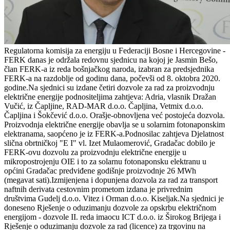
Regulatorna komisija za energiju u Federaciji Bosne i Hercegovine -
FERK danas je održala redovnu sjednicu na kojoj je Jasmin Bešo,
član FERK-a iz reda bošnjačkog naroda, izabran za predsjednika
FERK-a na razdoblje od godinu dana, počevši od 8. oktobra 2020.
godine.Na sjednici su izdane četiri dozvole za rad za proizvodnju
električne energije podnositeljima zahtjeva: Adria, vlasnik Dražan
Vučić, iz Čapljine, RAD-MAR d.o.o. Čapljina, Vetmix d.o.o.
Čapljina i Šokčević d.o.o. Orašje-obnovljena već postojeća dozvola.
Proizvodnja električne energije obavlja se u solarnim fotonaponskim
elektranama, saopćeno je iz FERK-a.Podnosilac zahtjeva Djelatnost
slična obrtničkoj "E I" vl. Izet Mulaomerović, Gradačac dobilo je
FERK-ovu dozvolu za proizvodnju električne energije u
mikropostrojenju OIE i to za solarnu fotonaponsku elektranu u
općini Gradačac predviđene godišnje proizvodnje 26 MWh
(megavat sati).Izmijenjena i dopunjena dozvola za rad za transport
naftnih derivata cestovnim prometom izdana je privrednim
društvima Gudelj d.o.o. Vitez i Orman d.o.o. Kiseljak.Na sjednici je
doneseno Rješenje o oduzimanju dozvole za opskrbu električnom
energijom - dozvole II. reda imaocu ICT d.o.o. iz Širokog Brijega i
Rješenje o oduzimanju dozvole za rad (licence) za trgovinu na