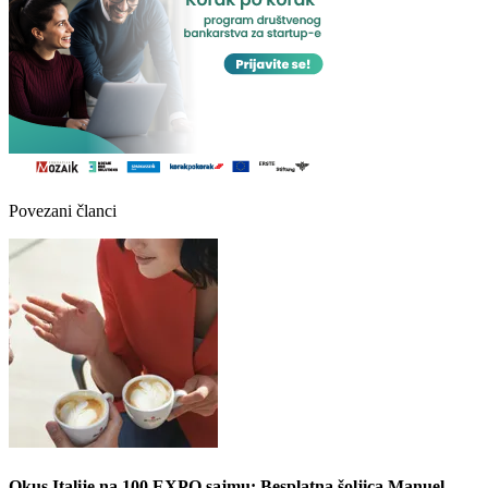
Povezani članci
Okus Italije na 100 EXPO sajmu: Besplatna šoljica Manuel