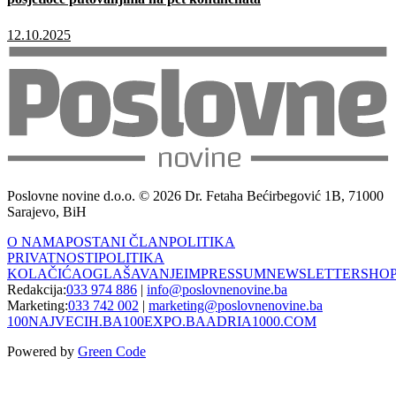
12.10.2025
Poslovne novine d.o.o. © 2026 Dr. Fetaha Bećirbegović 1B, 71000
Sarajevo, BiH
O NAMA
POSTANI ČLAN
POLITIKA
PRIVATNOSTI
POLITIKA
KOLAČIĆA
OGLAŠAVANJE
IMPRESSUM
NEWSLETTER
SHO
Redakcija:
033 974 886
|
info@poslovnenovine.ba
Marketing:
033 742 002
|
marketing@poslovnenovine.ba
100NAJVECIH.BA
100EXPO.BA
ADRIA1000.COM
Powered by
Green Code