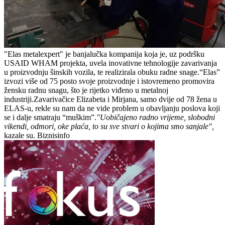
"Elas metalexpert" je banjalučka kompanija koja je, uz podršku
USAID WHAM projekta, uvela inovativne tehnologije zavarivanja
u proizvodnju šinskih vozila, te realizirala obuku radne snage.“Elas”
izvozi više od 75 posto svoje proizvodnje i istovremeno promovira
žensku radnu snagu, što je rijetko viđeno u metalnoj
industriji.Zavarivačice Elizabeta i Mirjana, samo dvije od 78 žena u
ELAS-u, rekle su nam da ne vide problem u obavljanju poslova koji
se i dalje smatraju “muškim”.
"Uobičajeno radno vrijeme, slobodni
vikendi, odmori, oke plaća, to su sve stvari o kojima smo sanjale",
kazale su. Biznisinfo