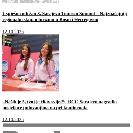
Uspješno održan 3. Sarajevo Tourism Summit – Najznačajniji
regionalni skup o turizmu u Bosni i Hercegovini
12.10.2025
„Naših je 5, tvoj je čitav svijet“: BCC Sarajevo nagradio
posjetioce putovanjima na pet kontinenata
12.10.2025