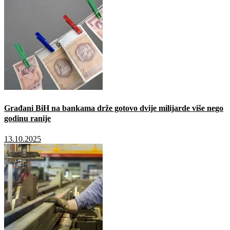
Građani BiH na bankama drže gotovo dvije milijarde više nego
godinu ranije
13.10.2025