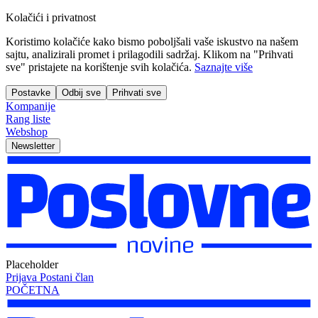
Kolačići i privatnost
Koristimo kolačiće kako bismo poboljšali vaše iskustvo na našem
sajtu, analizirali promet i prilagodili sadržaj. Klikom na "Prihvati
sve" pristajete na korištenje svih kolačića.
Saznajte više
Postavke
Odbij sve
Prihvati sve
Kompanije
Rang liste
Webshop
Newsletter
Placeholder
Prijava
Postani član
POČETNA