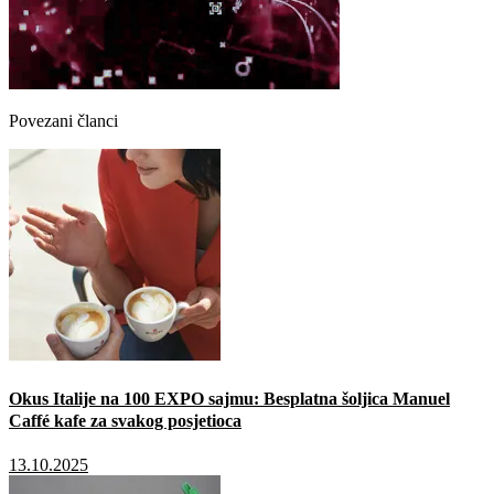
Povezani članci
Okus Italije na 100 EXPO sajmu: Besplatna šoljica Manuel
Caffé kafe za svakog posjetioca
13.10.2025