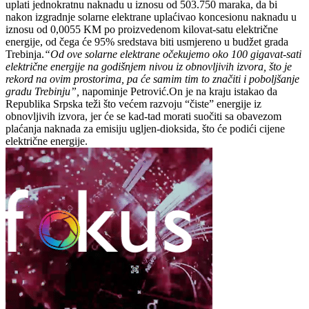
uplati jednokratnu naknadu u iznosu od 503.750 maraka, da bi
nakon izgradnje solarne elektrane uplaćivao koncesionu naknadu u
iznosu od 0,0055 KM po proizvedenom kilovat-satu električne
energije, od čega će 95% sredstava biti usmjereno u budžet grada
Trebinja.
“Od ove solarne elektrane očekujemo oko 100 gigavat-sati
električne energije na godišnjem nivou iz obnovljivih izvora, što je
rekord na ovim prostorima, pa će samim tim to značiti i poboljšanje
gradu Trebinju”,
napominje Petrović.On je na kraju istakao da
Republika Srpska teži što većem razvoju “čiste” energije iz
obnovljivih izvora, jer će se kad-tad morati suočiti sa obavezom
plaćanja naknada za emisiju ugljen-dioksida, što će podići cijene
električne energije.