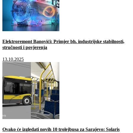
Elektroremont Banovići: Primjer bh. industrijske stabilnosti,
stručnosti i povjerenja
13.10.2025
Ovako će izgledati novih 10 trolejbusa za Sarajevo: Solaris