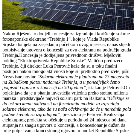
Nakon Rješenja o dodjeli koncesije za izgradnju i korištenje solarne
fotonaponske elektrane “Trebinje 1”, koje je Vlada Republike
Srpske donijela na zasjedanju početkom ovog mjeseca, danas slijedi
potpisivanje ugovora o koncesiji za ovu elektranu na području grada
Trebinja.Koncesija je dodijeljena privrednom društvu Mješoviti
holding “Elektroprivreda Republike Srpske” Matično preduzeće
Trebinje, čiji direktor Luka Petrović kaže da su u toku finalni
postupci nakon mnogo aktivnosti koje su prethodno preduzete, pišu
Nezavisne novine.
"Solarna elektrana je planirana na 73 megavata
na Zubačkom platou nadomak Trebinja, a u ponedjeljak ćemo
potpisati i ugovor o koncesiji na 50 godina”,
istakao je Petrović.On
pojašnjava da je u pitanju investicija vrijedna preko stotinu miliona
maraka i predstavljaće najveći solarni park na Balkanu.
“Očekuje se
da uskoro krenu aktivnosti na formiranju modela za izgradnju
solarne elektrane, tako da su naša očekivanja da će u narednih pola
godine krenuti sa izgradnjom”,
precizirao je Petrović.Realizacija
cjelokupnog projekta se očekuje u periodu od 24 mjeseca od dana
stupanja na snagu ugovora o koncesiji, a koncesionar je dužan da
prije potpisivanja koncesionog ugovora u budžet Republike Srpske