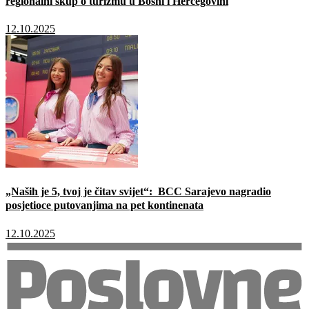
regionalni skup o turizmu u Bosni i Hercegovini
12.10.2025
„Naših je 5, tvoj je čitav svijet“: BCC Sarajevo nagradio
posjetioce putovanjima na pet kontinenata
12.10.2025