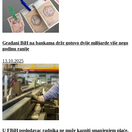
Građani BiH na bankama drže gotovo dvije milijarde više nego
godinu ranije
13.10.2025
U FBiH poslodavac radnika ne može kazniti smanjenjem plaće,