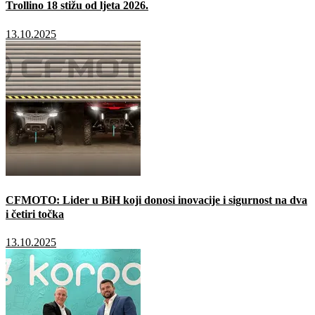
Trollino 18 stižu od ljeta 2026.
13.10.2025
CFMOTO: Lider u BiH koji donosi inovacije i sigurnost na dva
i četiri točka
13.10.2025