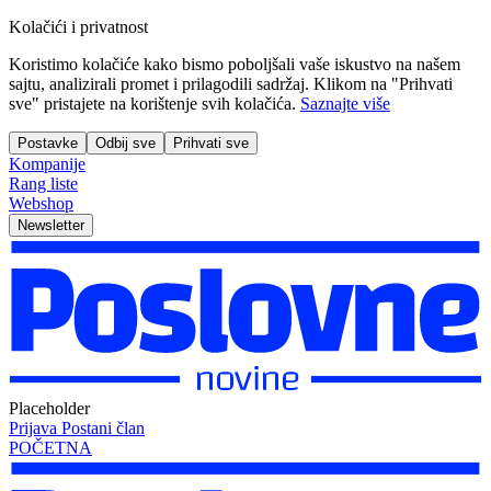
Kolačići i privatnost
Koristimo kolačiće kako bismo poboljšali vaše iskustvo na našem
sajtu, analizirali promet i prilagodili sadržaj. Klikom na "Prihvati
sve" pristajete na korištenje svih kolačića.
Saznajte više
Postavke
Odbij sve
Prihvati sve
Kompanije
Rang liste
Webshop
Newsletter
Placeholder
Prijava
Postani član
POČETNA