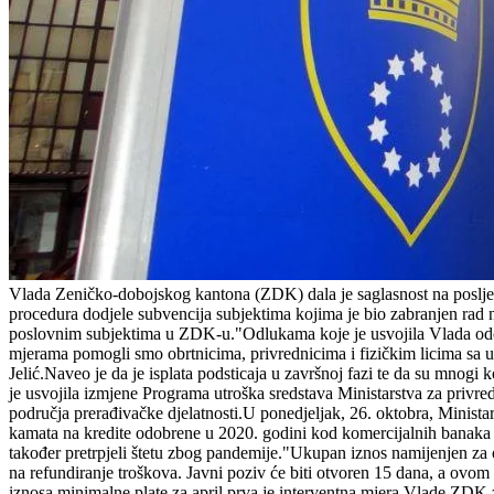
Vlada Zeničko-dobojskog kantona (ZDK) dala je saglasnost na posljed
procedura dodjele subvencija subjektima kojima je bio zabranjen ra
poslovnim subjektima u ZDK-u."Odlukama koje je usvojila Vlada odobr
mjerama pomogli smo obrtnicima, privrednicima i fizičkim licima sa up
Jelić.Naveo je da je isplata podsticaja u završnoj fazi te da su mnogi 
je usvojila izmjene Programa utroška sredstava Ministarstva za privr
područja prerađivačke djelatnosti.U ponedjeljak, 26. oktobra, Ministar
kamata na kredite odobrene u 2020. godini kod komercijalnih banaka pl
također pretrpjeli štetu zbog pandemije."Ukupan iznos namijenjen za 
na refundiranje troškova. Javni poziv će biti otvoren 15 dana, a ovom 
iznosa minimalne plate za april prva je interventna mjera Vlade ZDK 