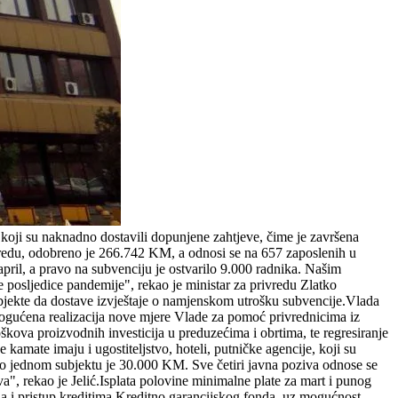
koji su naknadno dostavili dopunjene zahtjeve, čime je završena
redu, odobreno je 266.742 KM, a odnosi se na 657 zaposlenih u
ril, a pravo na subvenciju je ostvarilo 9.000 radnika. Našim
 posljedice pandemije", rekao je ministar za privredu Zlatko
e subjekte da dostave izvještaje o namjenskom utrošku subvencije.Vlada
omogućena realizacija nove mjere Vlade za pomoć privrednicima iz
oškova proizvodnih investicija u preduzećima i obrtima, te regresiranje
amate imaju i ugostiteljstvo, hoteli, putničke agencije, koji su
po jednom subjektu je 30.000 KM. Sve četiri javna poziva odnose se
a", rekao je Jelić.Isplata polovine minimalne plate za mart i punog
la i pristup kreditima Kreditno garancijskog fonda, uz mogućnost