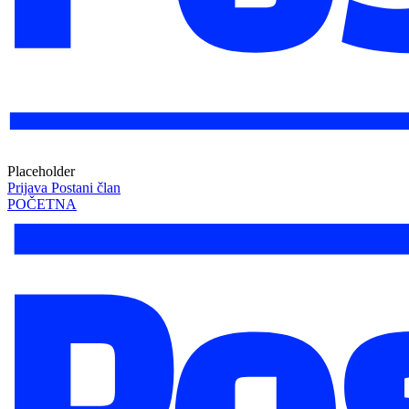
Placeholder
Prijava
Postani član
POČETNA