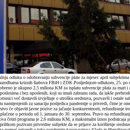
nju odluku o odobravanju subvencije plate za mjesec april subjektima 
d naredbama kriznih štabova FBiH i ZDK.Posljednjom odlukom, 25. po 
eno je ukupno 2,5 miliona KM za isplatu subvencije plata za mart i ap
oslenima i bez uposlenih, koji su imali zabranu rada, da lakše prebrode
korisnici već dostavili izvještaje o utrošku sredstava, pozvavši i ostal
edu namijenjenih za sanaciju posljedica pandemije u privredi, čime je 
stvo će objaviti javne pozive za jačanje konkurentnosti, refundiranje tr
aćene u periodu od 1. januara do 30. septembra. Pravo na refundiranje k
ova četiri programa je 2,6 miliona KM, a maksimalni iznos podsticaja 
prilikom pozivam privredne subjekte da se prijave za korištenje sredstav
za pomoć privredi u toku pandemije koronavirusa.Vlada je liberalizova