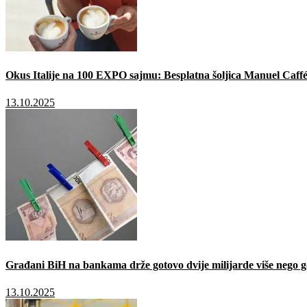
Okus Italije na 100 EXPO sajmu: Besplatna šoljica Manuel Caffé
13.10.2025
Građani BiH na bankama drže gotovo dvije milijarde više nego g
13.10.2025