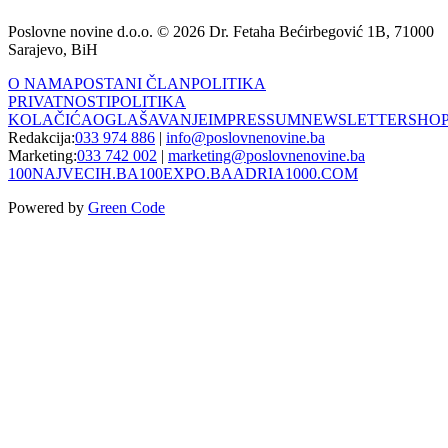
Poslovne novine d.o.o. © 2026 Dr. Fetaha Bećirbegović 1B, 71000
Sarajevo, BiH
O NAMA
POSTANI ČLAN
POLITIKA
PRIVATNOSTI
POLITIKA
KOLAČIĆA
OGLAŠAVANJE
IMPRESSUM
NEWSLETTER
SHO
Redakcija:
033 974 886
|
info@poslovnenovine.ba
Marketing:
033 742 002
|
marketing@poslovnenovine.ba
100NAJVECIH.BA
100EXPO.BA
ADRIA1000.COM
Powered by
Green Code