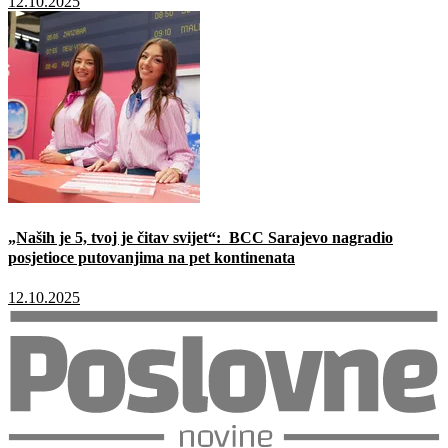
12.10.2025
„Naših je 5, tvoj je čitav svijet“: BCC Sarajevo nagradio
posjetioce putovanjima na pet kontinenata
12.10.2025