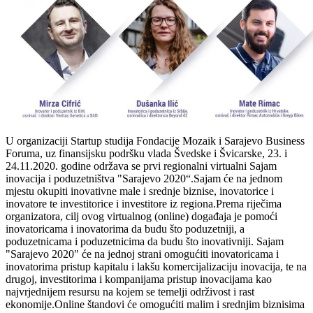
U organizaciji Startup studija Fondacije Mozaik i Sarajevo Business
Foruma, uz finansijsku podršku vlada Švedske i Švicarske, 23. i
24.11.2020. godine održava se prvi regionalni virtualni Sajam
inovacija i poduzetništva "Sarajevo 2020“.Sajam će na jednom
mjestu okupiti inovativne male i srednje biznise, inovatorice i
inovatore te investitorice i investitore iz regiona.Prema riječima
organizatora, cilj ovog virtualnog (online) događaja je pomoći
inovatoricama i inovatorima da budu što poduzetniji, a
poduzetnicama i poduzetnicima da budu što inovativniji. Sajam
"Sarajevo 2020" će na jednoj strani omogućiti inovatoricama i
inovatorima pristup kapitalu i lakšu komercijalizaciju inovacija, te na
drugoj, investitorima i kompanijama pristup inovacijama kao
najvrjednijem resursu na kojem se temelji održivost i rast
ekonomije.Online štandovi će omogućiti malim i srednjim biznisima