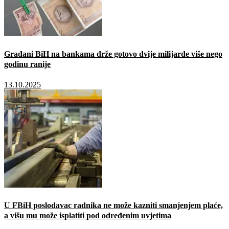
Građani BiH na bankama drže gotovo dvije milijarde više nego
godinu ranije
13.10.2025
U FBiH poslodavac radnika ne može kazniti smanjenjem plaće,
a višu mu može isplatiti pod određenim uvjetima