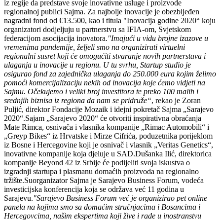
iz regije da predstave svoje inovativne usluge i proizvode
regionalnoj publici Sajma. Za najbolje inovacije je obezbijeđen
nagradni fond od €13.500, kao i titula "Inovacija godine 2020“ koju
organizatori dodjeljuju u partnerstvu sa IFIA-om, Svjetskom
federacijom asocijacija inovatora.
"Imajući u vidu brojne izazove u
vremenima pandemije, željeli smo na organizirati virtuelni
regionalni susret koji će omogućiti stvaranje novih partnerstava i
ulaganja u inovacije u regionu. U tu svrhu, Startup studio je
osigurao fond za zajednička ulaganja do 250.000 eura kojim želimo
pomoći komercijalizaciju nekih od inovacija koje ćemo vidjeti na
Sajmu. Očekujemo i veliki broj investitora te preko 100 malih i
srednjih biznisa iz regiona da nam se pridruže“
, rekao je Zoran
Puljić, direktor Fondacije Mozaik i idejni pokretač Sajma „Sarajevo
2020“.Sajam „Sarajevo 2020“ će otvoriti inspirativna obraćanja
Mate Rimca, osnivača i vlasnika kompanije „Rimac Automobili“ i
„Greyp Bikes“ iz Hrvatske i Mirze Cifrića, poduzetnika porijeklom
iz Bosne i Hercegovine koji je osnivač i vlasnik „Veritas Genetics“,
inovativne kompanije koja djeluje u SAD.Dušanka Ilić, direktorica
kompanije Beyond 42 iz Srbije će podijeliti svoja iskustva o
izgradnji startupa i plasmanu domaćih proizvoda na regionalno
tržište.Suorganizator Sajma je Sarajevo Business Forum, vodeća
investicijska konferencija koja se održava već 11 godina u
Sarajevu.
"Sarajevo Business Forum već je organizirao pet online
panela na kojima smo sa domaćim stručnjacima i Bosancima i
Hercegovcima, našim ekspertima koji žive i rade u inostranstvu