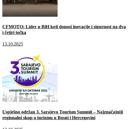
CFMOTO: Lider u BiH koji donosi inovacije i sigurnost na dva
i četiri točka
13.10.2025
Uspješno održan 3. Sarajevo Tourism Summit – Najznačajniji
regionalni skup o turizmu u Bosni i Hercegovini