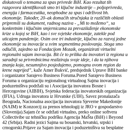
diskutovali o temama za spas privrede BiH. Kao rezultat tih
razgovora identifikovali smo tri ključne industrije – poljoprivreda,
energija i farmaceutika, neophodne za spas i održivost bh.
ekonomije. Također, 20–ak domaćih stručnjaka iz različitih oblasti
pripremili su dokument, radnog naziva - „Mi to možemo“, sa
konkretnim i ključnim smjernicama za prevazilaženje ekonomske
krize u kojoj se BiH, kao i sve svjetske ekonomije, zatekle pod
uticajem pandemije. Osim ove tri industrije, ključno za razvoj jedne
ekonomije su inovacije u svim segmentima poslovanja. Stoga smo
odlučili, zajedno sa Fondacijom Mozaik, organizirati virtuelni
regionalni sajam inovacija. Bit će to prilika da inovatori iz regiona u
saradnji sa privrednicima realiziraju svoje ideje, i da ta njihova
znanja koja, nesumnjivo posjedujemo, pomognu ovom region da
krene naprijed”
, kaže Amer Bukvić, predsjednik Uprave BBI banke
i organizator Sarajevo Business Foruma.Pored Sarajevo Business
Foruma u organizaciju regionalnog virtualnog Sajma inovacija i
poduzetništva podržali su i Asocijacija inovatora Bosne i
Hercegovine (AIBIH), Svjetska federacija inovatorskih organizacija
(IFIA), Udruga inovatora iz Hrvatske (UIH), Savez pronalazača
Beograda, Nacionalna asocijacija inovatora Sjeverne Makedonije
(NAIM) te Konzorcij za prenos tehnologij iz JRO v gospodarstvo
(Slovenija).Sajam će se održati virtualno, preko online softvera
Collectivibe uz tehničku podršku Agencija MaŠta (BiH) i Beyond
42 (Srbija). Radni jezici Sajma su bosanski, hrvatski, srpski i
crnogorski.Prijave za Sajam inovacija i poduzetništva su besplatne