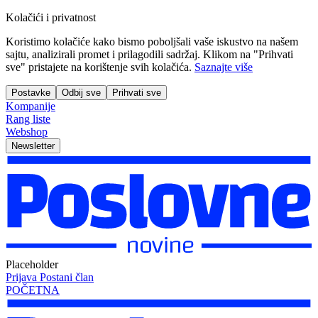
Kolačići i privatnost
Koristimo kolačiće kako bismo poboljšali vaše iskustvo na našem
sajtu, analizirali promet i prilagodili sadržaj. Klikom na "Prihvati
sve" pristajete na korištenje svih kolačića.
Saznajte više
Postavke
Odbij sve
Prihvati sve
Kompanije
Rang liste
Webshop
Newsletter
Placeholder
Prijava
Postani član
POČETNA