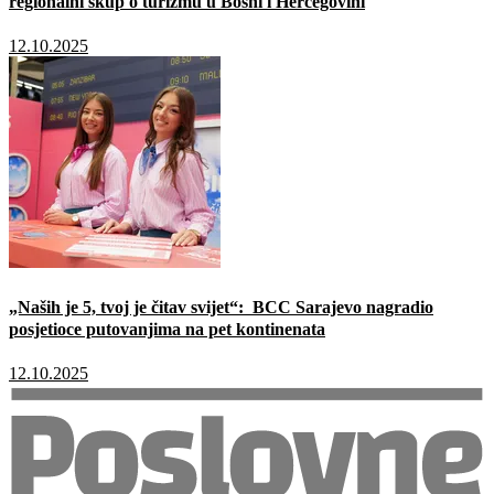
regionalni skup o turizmu u Bosni i Hercegovini
12.10.2025
„Naših je 5, tvoj je čitav svijet“: BCC Sarajevo nagradio
posjetioce putovanjima na pet kontinenata
12.10.2025