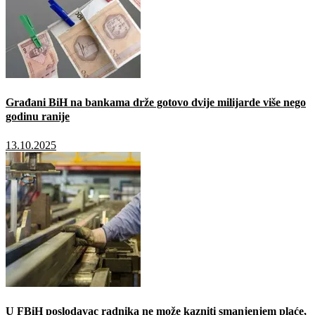
Građani BiH na bankama drže gotovo dvije milijarde više nego
godinu ranije
13.10.2025
U FBiH poslodavac radnika ne može kazniti smanjenjem plaće,