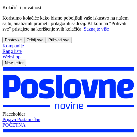
Kolačići i privatnost
Koristimo kolačiće kako bismo poboljšali vaše iskustvo na našem
sajtu, analizirali promet i prilagodili sadržaj. Klikom na "Prihvati
sve" pristajete na korištenje svih kolačića.
Saznajte više
Postavke
Odbij sve
Prihvati sve
Kompanije
Rang liste
Webshop
Newsletter
Placeholder
Prijava
Postani član
POČETNA