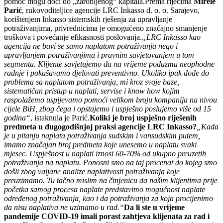
pomoć mogu doći do „zarobljenog“ kapitala.Prema riječima
Mirele
Parić
, rukovoditeljice agencije LRC Inkasso d. o. o. Sarajevo,
korištenjem Inkasso sistemskih rješenja za upravljanje
potraživanjima, privrednicima je omogućeno značajno smanjenje
troškova i povećanje efikasnosti poslovanja.
„LRC Inkasso kao
agencija ne bavi se samo naplatom potraživanja nego i
upravljanjem potraživanjima i pravnim savjetovanjem u tom
segmentu. Klijente savjetujemo da na vrijeme poduzmu neophodne
radnje i pokušavamo djelovati preventivno. Ukoliko ipak dođe do
problema sa naplatom potraživanja, mi kroz svoje baze,
sistematičan pristup u naplati, servise i know how kojim
raspolažemo uspijevamo pomoći velikom broju kompanija na nivou
cijele BiH, zbog čega i opstajemo i uspješno poslujemo više od 15
godina“
, istaknula je Parić.
Koliki je broj uspješno riješenih
predmeta u dugogodišnjoj praksi agencije LRC Inkasso?
„Kada
je u pitanju naplata potraživanja sudskim i vansudskim putem,
imamo značajan broj predmeta koje unesemo u naplatu svaki
mjesec. Uspješnost u naplati iznosi 60-70% od ukupno preuzetih
potraživanja na naplatu. Ponosni smo na taj procenat do kojeg smo
došli zbog valjane analize naplativosti potraživanja koje
preuzimamo. Tu tačno mislim na činjenicu da našim klijentima prije
početka samog procesa naplate predstavimo mogućnost naplate
određenog potraživanja, kao i da potraživanja za koja procijenimo
da nisu naplativa ne uzimamo u rad.“
Da li ste u vrijeme
pandemije COVID-19 imali porast zahtjeva klijenata za rad i