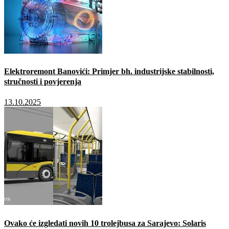
Elektroremont Banovići: Primjer bh. industrijske stabilnosti,
stručnosti i povjerenja
13.10.2025
Ovako će izgledati novih 10 trolejbusa za Sarajevo: Solaris