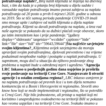
potraživanje naplate?
„Broj naših klijenata se mijenja na dnevnoj
bazi, s tim da kada je u pitanju broj klijenata u dijelu sudske i
vansudske naplate potraživanja imamo porast zahtjeva za naplatu
potraživanja od 20 posto u prvih 6 mjeseci 2020. godine u odnosu
na 2019. Što se tiče samog perioda pandemije COVID-19 imali
smo mnoge upite i zahtjeve od naših klijenata u dijelu naplate
potraživanja. Klijenti su davali potraživanja na naplatu, a kroz rad
naše agencije se pokazalo da su dužnici plaćali svoje obaveze, skoro
pa istim intenzitetom kao i prije pandemije.“
[gallery
display="sliderauto" targetsize="wcslider" captions="hide"
link="file" size="full" ids="59643,59644"]
Šta najčešće savjetujete
svojim klijentima?
„Klijentima uvijek savjetujemo da moraju
upravljati svojim potraživanjima, djelovati preventivno i na vrijeme
poduzimati neophodne radnje i postupke u naplati potraživanja. U
suprotnom, mogu doći u situaciju da njihovo poslovanje zbog
problema u naplati bude u određenoj mjeri i ugroženo.“
Agencija
LRC Inkasso u posljednjih godinu dana uspješno je proširila
svoje poslovanje na teritoriji Crne Gore. Namjeravate li otvoriti
agencije i u ostalim zemljama regiona?
„LRC inkasso usmjeren je
na naplatu potraživanja od pravnih lica i u tom dijelu nemamo
konkurenciju ni u Bosni i Hercegovini ni regionalno. Stvorili smo
know how koji se može implementirati i regionalno, što se potvrdilo
u Crnoj Gori. Nije bilo jednostavno, ali pristup u naplati koji mi
koristimo i unapređujemo svakodnevno na teritoriji BiH se pokazao
kao veoma uspješan i na teritoriji Crne Gore. Svakako imamo u