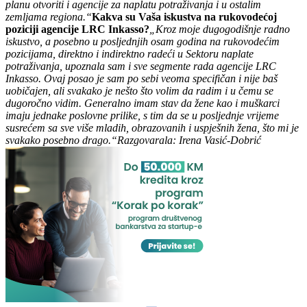
planu otvoriti i agencije za naplatu potraživanja i u ostalim
zemljama regiona.“
Kakva su Vaša iskustva na rukovodećoj
poziciji agencije LRC Inkasso?
„Kroz moje dugogodišnje radno
iskustvo, a posebno u posljednjih osam godina na rukovodećim
pozicijama, direktno i indirektno radeći u Sektoru naplate
potraživanja, upoznala sam i sve segmente rada agencije LRC
Inkasso. Ovaj posao je sam po sebi veoma specifičan i nije baš
uobičajen, ali svakako je nešto što volim da radim i u čemu se
dugoročno vidim. Generalno imam stav da žene kao i muškarci
imaju jednake poslovne prilike, s tim da se u posljednje vrijeme
susrećem sa sve više mladih, obrazovanih i uspješnih žena, što mi je
svakako posebno drago.“
Razgovarala: Irena Vasić-Dobrić