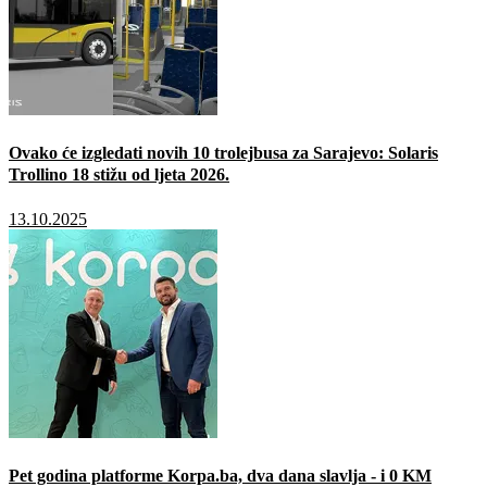
Ovako će izgledati novih 10 trolejbusa za Sarajevo: Solaris
Trollino 18 stižu od ljeta 2026.
13.10.2025
Pet godina platforme Korpa.ba, dva dana slavlja - i 0 KM