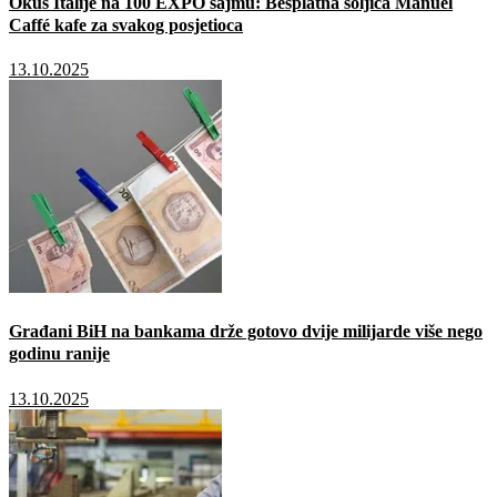
Okus Italije na 100 EXPO sajmu: Besplatna šoljica Manuel
Caffé kafe za svakog posjetioca
13.10.2025
Građani BiH na bankama drže gotovo dvije milijarde više nego
godinu ranije
13.10.2025