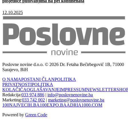
posjetioce putovanjima na pet kontinenata
12.10.2025
Poslovne novine d.o.o. © 2026 Dr. Fetaha Bećirbegović 1B, 71000
Sarajevo, BiH
O NAMA
POSTANI ČLAN
POLITIKA
PRIVATNOSTI
POLITIKA
KOLAČIĆA
OGLAŠAVANJE
IMPRESSUM
NEWSLETTER
SHO
Redakcija:
033 974 886
|
info@poslovnenovine.ba
Marketing:
033 742 002
|
marketing@poslovnenovine.ba
100NAJVECIH.BA
100EXPO.BA
ADRIA1000.COM
Powered by
Green Code