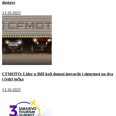
dostave
13.10.2025
CFMOTO: Lider u BiH koji donosi inovacije i sigurnost na dva
i četiri točka
13.10.2025