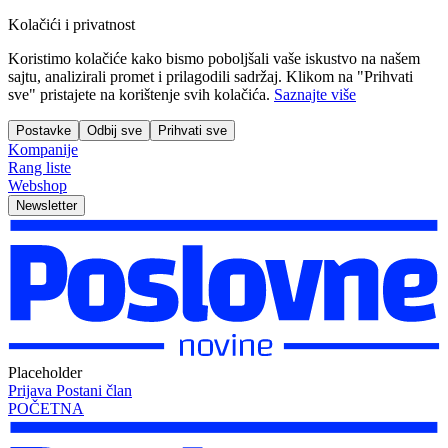
Kolačići i privatnost
Koristimo kolačiće kako bismo poboljšali vaše iskustvo na našem
sajtu, analizirali promet i prilagodili sadržaj. Klikom na "Prihvati
sve" pristajete na korištenje svih kolačića.
Saznajte više
Postavke
Odbij sve
Prihvati sve
Kompanije
Rang liste
Webshop
Newsletter
Placeholder
Prijava
Postani član
POČETNA