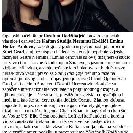
Općinski načelnik mr
Ibrahim Hadžibajrić
ugostio je u petak
vlasnice i osnivačice
Kaftan Studija Nerminu Hodžić i Eminu
Hodžić
Adilović
, koje dugi niz godina uspješno posluju u
općini
Stari Grad
, a njihov uspjeh i talenat odavno je poprimio svjetske
razmjere.Sestre Nermina i Emina osnovale su ovaj dizajnerski studio
po završetku Likovne Akademije u Sarajevu, s jasnom umjetničkom
vizijom i ciljevima, a svoje početke kao i planove za budući razvoj
neraskidivo vežu upravo za Stari Grad gdje trenutno rade na
opremanju novog studija, objavljeno je iz ove Općine.Općini Stari
Grad, ali i cijelom Sarajevu i Bosni i Hercegovini donijele su
zapažene internacionalne rezultate na polju modnog dizajna, a
njihove kreacije našle su se na prestižnim svjetskim događajima i
medijima kao što su: ceremonija dodjele Oscara, Zlatnog globusa,
nagrade Emmys, na snimanju za magazin Variety gdje je njihov
dizajn nosila muzička legenda Chaka Khan, u magazinima kao što
su Vogue US, Elle, Cosmopolitan, Lofficel itd.Pandemija korona
virusa zaustavila je ekonomiju i ostavila velike posljedice na
privredu, a kako su istakle vlasnice Kaftan studija, lokalna zajednica
im je pružila pravu podršku u pravo vrijeme.
“Načelnik Hadžibajrić