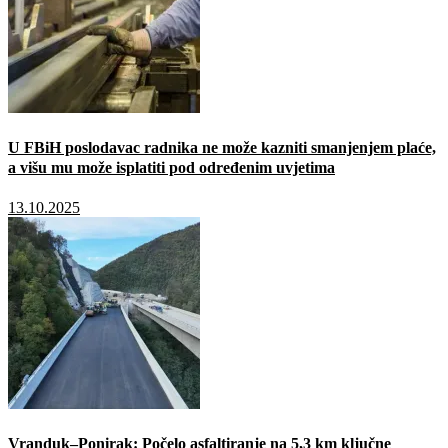
U FBiH poslodavac radnika ne može kazniti smanjenjem plaće,
a višu mu može isplatiti pod određenim uvjetima
13.10.2025
Vranduk–Ponirak: Počelo asfaltiranje na 5,3 km ključne