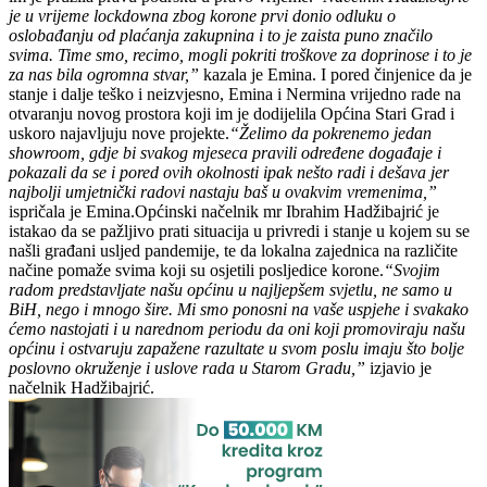
je u vrijeme lockdowna zbog korone prvi donio odluku o
oslobađanju od plaćanja zakupnina i to je zaista puno značilo
svima. Time smo, recimo, mogli pokriti troškove za doprinose i to je
za nas bila ogromna stvar,”
kazala je Emina. I pored činjenice da je
stanje i dalje teško i neizvjesno, Emina i Nermina vrijedno rade na
otvaranju novog prostora koji im je dodijelila Općina Stari Grad i
uskoro najavljuju nove projekte.
“Želimo da pokrenemo jedan
showroom, gdje bi svakog mjeseca pravili određene događaje i
pokazali da se i pored ovih okolnosti ipak nešto radi i dešava jer
najbolji umjetnički radovi nastaju baš u ovakvim vremenima,”
ispričala je Emina.Općinski načelnik mr Ibrahim Hadžibajrić je
istakao da se pažljivo prati situacija u privredi i stanje u kojem su se
našli građani usljed pandemije, te da lokalna zajednica na različite
načine pomaže svima koji su osjetili posljedice korone.
“Svojim
radom predstavljate našu općinu u najljepšem svjetlu, ne samo u
BiH, nego i mnogo šire. Mi smo ponosni na vaše uspjehe i svakako
ćemo nastojati i u narednom periodu da oni koji promoviraju našu
općinu i ostvaruju zapažene razultate u svom poslu imaju što bolje
poslovno okruženje i uslove rada u Starom Gradu,”
izjavio je
načelnik Hadžibajrić.