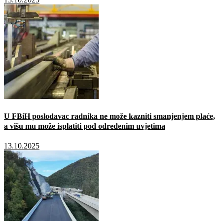
U FBiH poslodavac radnika ne može kazniti smanjenjem plaće,
a višu mu može isplatiti pod određenim uvjetima
13.10.2025