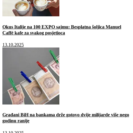
Okus Italije na 100 EXPO sajmu: Besplatna šoljica Manuel
Caffé kafe za svakog posjetioca
13.10.2025
Građani BiH na bankama drže gotovo dvije milijarde više nego
godinu ranije
13.10.2025