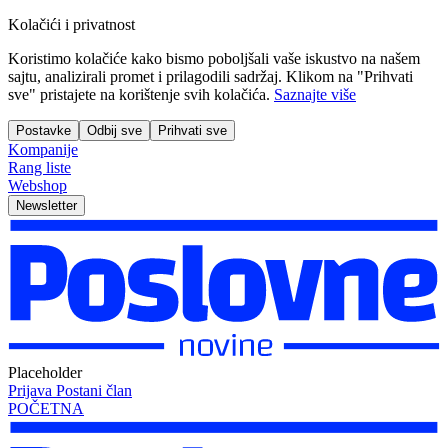
Kolačići i privatnost
Koristimo kolačiće kako bismo poboljšali vaše iskustvo na našem
sajtu, analizirali promet i prilagodili sadržaj. Klikom na "Prihvati
sve" pristajete na korištenje svih kolačića.
Saznajte više
Postavke
Odbij sve
Prihvati sve
Kompanije
Rang liste
Webshop
Newsletter
Placeholder
Prijava
Postani član
POČETNA