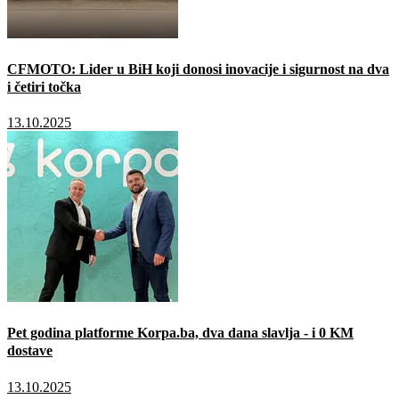
CFMOTO: Lider u BiH koji donosi inovacije i sigurnost na dva
i četiri točka
13.10.2025
Pet godina platforme Korpa.ba, dva dana slavlja - i 0 KM
dostave
13.10.2025