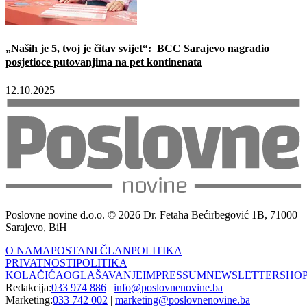
„Naših je 5, tvoj je čitav svijet“: BCC Sarajevo nagradio
posjetioce putovanjima na pet kontinenata
12.10.2025
Poslovne novine d.o.o. © 2026 Dr. Fetaha Bećirbegović 1B, 71000
Sarajevo, BiH
O NAMA
POSTANI ČLAN
POLITIKA
PRIVATNOSTI
POLITIKA
KOLAČIĆA
OGLAŠAVANJE
IMPRESSUM
NEWSLETTER
SHO
Redakcija:
033 974 886
|
info@poslovnenovine.ba
Marketing:
033 742 002
|
marketing@poslovnenovine.ba