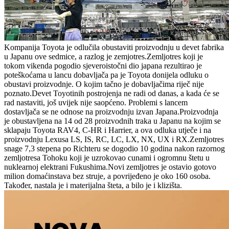
Kompanija Toyota je odlučila obustaviti proizvodnju u devet fabrika
u Japanu ove sedmice, a razlog je zemjotres.Zemljotres koji je
tokom vikenda pogodio sjeveroistočni dio japana rezultirao je
poteškoćama u lancu dobavljača pa je Toyota donijela odluku o
obustavi proizvodnje. O kojim tačno je dobavljačima riječ nije
poznato.Devet Toyotinih postrojenja ne radi od danas, a kada će se
rad nastaviti, još uvijek nije saopćeno. Problemi s lancem
dostavljača se ne odnose na proizvodnju izvan Japana.Proizvodnja
je obustavljena na 14 od 28 proizvodnih traka u Japanu na kojim se
sklapaju Toyota RAV4, C-HR i Harrier, a ova odluka utječe i na
proizvodnju Lexusa LS, IS, RC, LC, LX, NX, UX i RX.Zemljotres
snage 7,3 stepena po Richteru se dogodio 10 godina nakon razornog
zemljotresa Tohoku koji je uzrokovao cunami i ogromnu štetu u
nuklearnoj elektrani Fukushima.Novi zemljotres je ostavio gotovo
milion domaćinstava bez struje, a povrijeđeno je oko 160 osoba.
Također, nastala je i materijalna šteta, a bilo je i klizišta.