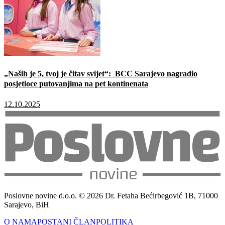
„Naših je 5, tvoj je čitav svijet“: BCC Sarajevo nagradio
posjetioce putovanjima na pet kontinenata
12.10.2025
Poslovne novine d.o.o. © 2026 Dr. Fetaha Bećirbegović 1B, 71000
Sarajevo, BiH
O NAMA
POSTANI ČLAN
POLITIKA