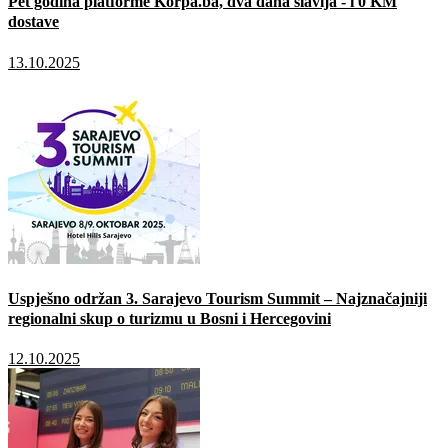
Pet godina platforme Korpa.ba, dva dana slavlja - i 0 KM
dostave
13.10.2025
Uspješno održan 3. Sarajevo Tourism Summit – Najznačajniji
regionalni skup o turizmu u Bosni i Hercegovini
12.10.2025