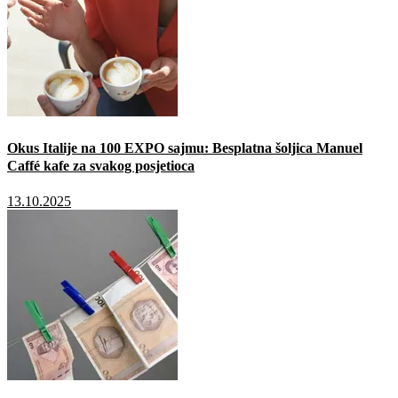
Okus Italije na 100 EXPO sajmu: Besplatna šoljica Manuel
Caffé kafe za svakog posjetioca
13.10.2025