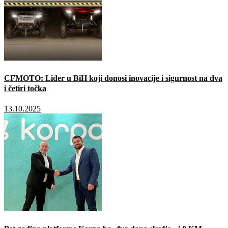
CFMOTO: Lider u BiH koji donosi inovacije i sigurnost na dva
i četiri točka
13.10.2025