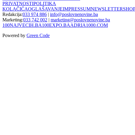
PRIVATNOSTI
POLITIKA
KOLAČIĆA
OGLAŠAVANJE
IMPRESSUM
NEWSLETTER
SHO
Redakcija:
033 974 886
|
info@poslovnenovine.ba
Marketing:
033 742 002
|
marketing@poslovnenovine.ba
100NAJVECIH.BA
100EXPO.BA
ADRIA1000.COM
Powered by
Green Code