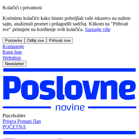
Kolačići i privatnost
Koristimo kolačiće kako bismo poboljšali vaše iskustvo na našem
sajtu, analizirali promet i prilagodili sadržaj. Klikom na "Prihvati
sve" pristajete na korištenje svih kolačića.
Saznajte više
Postavke
Odbij sve
Prihvati sve
Kompanije
Rang liste
Webshop
Newsletter
Placeholder
Prijava
Postani član
POČETNA