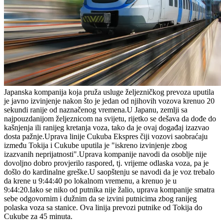
Japanska kompanija koja pruža usluge željezničkog prevoza uputila
je javno izvinjenje nakon što je jedan od njihovih vozova krenuo 20
sekundi ranije od naznačenog vremena.U Japanu, zemlji sa
najpouzdanijom željeznicom na svijetu, rijetko se dešava da dođe do
kašnjenja ili ranijeg kretanja voza, tako da je ovaj događaj izazvao
dosta pažnje.Uprava linije Cukuba Ekspres čiji vozovi saobraćaju
između Tokija i Cukube uputila je "iskreno izvinjenje zbog
izazvanih neprijatnosti".Uprava kompanije navodi da osoblje nije
dovoljno dobro provjerilo raspored, tj. vrijeme odlaska voza, pa je
došlo do kardinalne greške.U saopštenju se navodi da je voz trebalo
da krene u 9:44:40 po lokalnom vremenu, a krenuo je u
9:44:20.Iako se niko od putnika nije žalio, uprava kompanije smatra
sebe odgovornim i dužnim da se izvini putnicima zbog ranijeg
polaska voza sa stanice. Ova linija prevozi putnike od Tokija do
Cukube za 45 minuta.