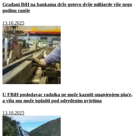
Građani BiH na bankama drže gotovo dvije milijarde više nego
godinu ranije
13.10.2025
U FBiH poslodavac radnika ne može kazniti smanjenjem plaće,
a višu mu može isplatiti pod određenim uvjetima
13.10.2025