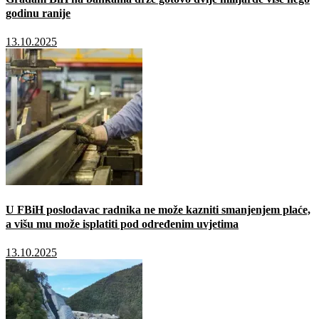
godinu ranije
13.10.2025
U FBiH poslodavac radnika ne može kazniti smanjenjem plaće,
a višu mu može isplatiti pod određenim uvjetima
13.10.2025