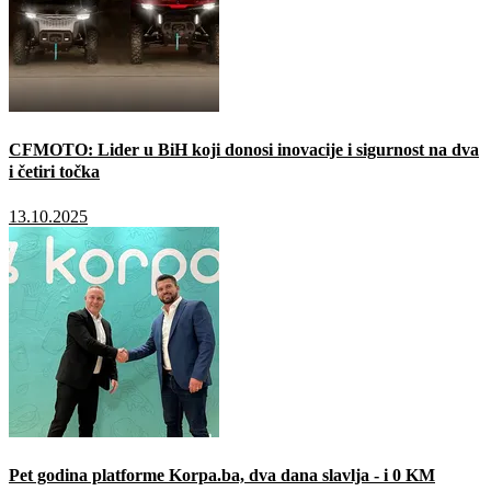
CFMOTO: Lider u BiH koji donosi inovacije i sigurnost na dva
i četiri točka
13.10.2025
Pet godina platforme Korpa.ba, dva dana slavlja - i 0 KM