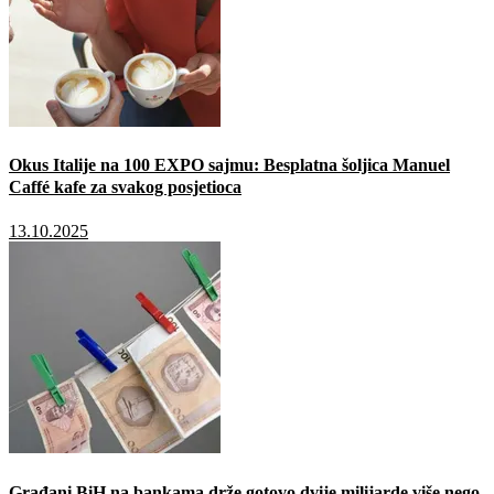
Okus Italije na 100 EXPO sajmu: Besplatna šoljica Manuel
Caffé kafe za svakog posjetioca
13.10.2025
Građani BiH na bankama drže gotovo dvije milijarde više nego