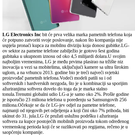
LG Electronics Inc
bit će prva velika marka pametnih telefona koja
će potpuno zatvoriti svoje poslovanje, nakon što kompanija nije
uspjela pronaći kupca za mobilnu diviziju koja donosi gubitke.LG-
ov sektor za pametne telefone zabilježio je gotovo šest godina
gubitaka u ukupnom iznosu od oko 4,5 milijardi dolara.U svojim
najboljim vremenima, LG je među prvima plasirao na tržište niz
inovacija u vezi sa mobitelima, uključujući kamere sa ultra širokim
uglom, a na vrhuncu 2013. godine bio je treći najveći svjetski
proizvođač pametnih telefona.Vodeći modeli patili su i od
softverskih i hardverskih nezgoda, što je u kombinaciji sa sporijim
ažuriranjima softvera dovelo do toga da je marka stalno
tonula.Trenutni globalni udio LG-a je samo oko 2%. Prošle godine
je isporučio 23 miliona telefona u poređenju sa Samsungovih 256
miliona.Očekuje se da će LG-jev odjel za pametne telefone,
najmanji od njegovih pet odjeljenja a koji čini oko 7% prihoda, biti
ukinut do 31. jula.LG će pružati uslužnu podršku i ažuriranja
softvera za kupce postojećih mobilnih proizvoda tokom određenog
vremenskog perioda koji će se razlikovati po regijama, rečeno je u
saopćenju kompanije.