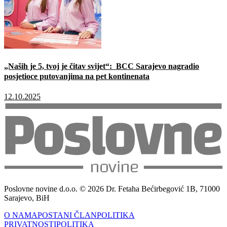
„Naših je 5, tvoj je čitav svijet“: BCC Sarajevo nagradio
posjetioce putovanjima na pet kontinenata
12.10.2025
Poslovne novine d.o.o. © 2026 Dr. Fetaha Bećirbegović 1B, 71000
Sarajevo, BiH
O NAMA
POSTANI ČLAN
POLITIKA
PRIVATNOSTI
POLITIKA