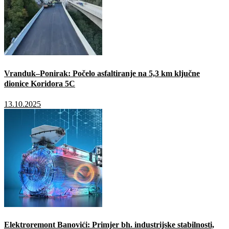
Vranduk–Ponirak: Počelo asfaltiranje na 5,3 km ključne
dionice Koridora 5C
13.10.2025
Elektroremont Banovići: Primjer bh. industrijske stabilnosti,