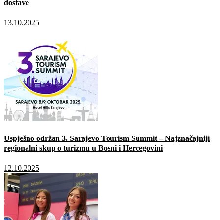
dostave
13.10.2025
Uspješno održan 3. Sarajevo Tourism Summit – Najznačajniji
regionalni skup o turizmu u Bosni i Hercegovini
12.10.2025