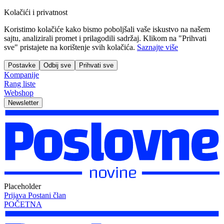
Kolačići i privatnost
Koristimo kolačiće kako bismo poboljšali vaše iskustvo na našem
sajtu, analizirali promet i prilagodili sadržaj. Klikom na "Prihvati
sve" pristajete na korištenje svih kolačića.
Saznajte više
Postavke
Odbij sve
Prihvati sve
Kompanije
Rang liste
Webshop
Newsletter
Placeholder
Prijava
Postani član
POČETNA