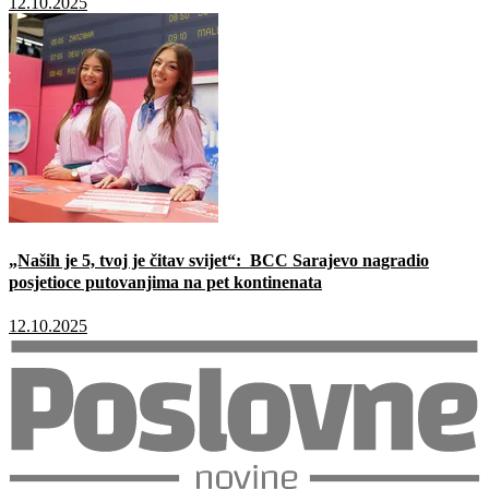
12.10.2025
„Naših je 5, tvoj je čitav svijet“: BCC Sarajevo nagradio
posjetioce putovanjima na pet kontinenata
12.10.2025