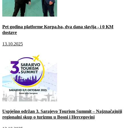
Pet godina platforme Korpa.ba, dva dana slavlja - i 0 KM
dostave
13.10.2025
Uspješno održan 3. Sarajevo Tourism Summit – Najznačajniji
regionalni skup o turizmu u Bosni i Hercegovini