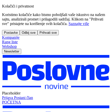
Kolačići i privatnost
Koristimo kolačiće kako bismo poboljšali vaše iskustvo na našem
sajtu, analizirali promet i prilagodili sadržaj. Klikom na "Prihvati
sve" pristajete na korištenje svih kolačića.
Saznajte više
Postavke
Odbij sve
Prihvati sve
Kompanije
Rang liste
Webshop
Newsletter
Placeholder
Prijava
Postani član
POČETNA