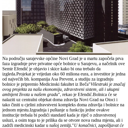
Na području sarajevske općine Novi Grad je u martu započela prva
faza izgradnje prve privatne opće bolnice u Sarajevu, a načelnik ove
Semir Efendić je objavio i skice kako bi ona trebalo da
izgleda.Projekat je vrijedan oko 60 miliona eura, a investitor je jedna
od najvećih bh. kompanija Asa Prevent, a studiju za izgradnju
bolnice je pripremio Medicinski fakultet iz Beča"
Višestruki je značaj
ovog projekta za našu ekonomiju, zdravstveni sistem, ali i ukupni
ambijent života u našem gradu
", rekao je Efendić.Bolnica će se
nalaziti uz centralni objekat doma zdravlja Novi Grad na Otoci i
tako činiti u cjelini zdravstveni kompleks doma zdravlja i bolnice na
jednom mjestu.Izgradnja i puštanje u funkciju jedne ovakve
institucije trebala bi podići standard kada je riječ o zdravstvenoj
usluzi, a osim toga to je prilika da se otvore nova radna mjesta, ali i
zadrži medicinski kadar u našoj zemlji."
U konačnici, zapošljavat će