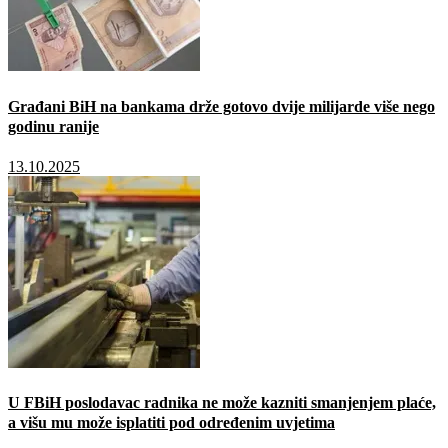
Građani BiH na bankama drže gotovo dvije milijarde više nego
godinu ranije
13.10.2025
U FBiH poslodavac radnika ne može kazniti smanjenjem plaće,
a višu mu može isplatiti pod određenim uvjetima