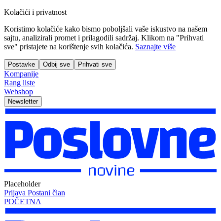
Kolačići i privatnost
Koristimo kolačiće kako bismo poboljšali vaše iskustvo na našem
sajtu, analizirali promet i prilagodili sadržaj. Klikom na "Prihvati
sve" pristajete na korištenje svih kolačića.
Saznajte više
Postavke
Odbij sve
Prihvati sve
Kompanije
Rang liste
Webshop
Newsletter
Placeholder
Prijava
Postani član
POČETNA