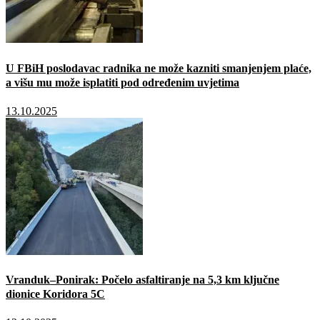
U FBiH poslodavac radnika ne može kazniti smanjenjem plaće,
a višu mu može isplatiti pod određenim uvjetima
13.10.2025
Vranduk–Ponirak: Počelo asfaltiranje na 5,3 km ključne
dionice Koridora 5C