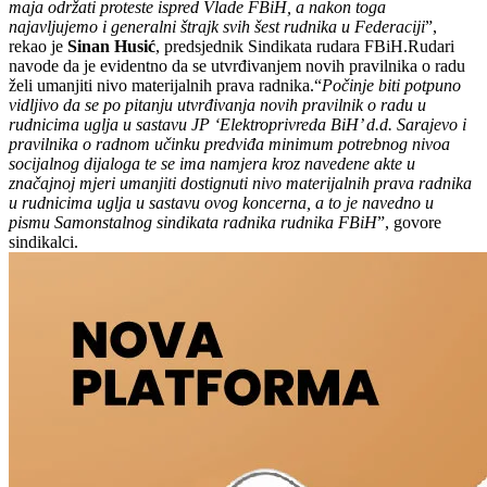
maja održati proteste ispred Vlade FBiH, a nakon toga
najavljujemo i generalni štrajk svih šest rudnika u Federaciji
”,
rekao je
Sinan Husić
, predsjednik Sindikata rudara FBiH.Rudari
navode da je evidentno da se utvrđivanjem novih pravilnika o radu
želi umanjiti nivo materijalnih prava radnika.“
Počinje biti potpuno
vidljivo da se po pitanju utvrđivanja novih pravilnik o radu u
rudnicima uglja u sastavu JP ‘Elektroprivreda BiH’ d.d. Sarajevo i
pravilnika o radnom učinku predviđa minimum potrebnog nivoa
socijalnog dijaloga te se ima namjera kroz navedene akte u
značajnoj mjeri umanjiti dostignuti nivo materijalnih prava radnika
u rudnicima uglja u sastavu ovog koncerna, a to je navedno u
pismu Samonstalnog sindikata radnika rudnika FBiH
”, govore
sindikalci.