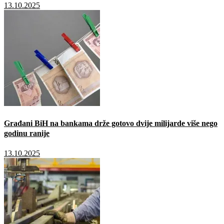
13.10.2025
Građani BiH na bankama drže gotovo dvije milijarde više nego
godinu ranije
13.10.2025