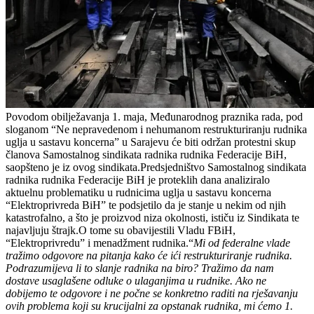
Povodom obilježavanja 1. maja, Međunarodnog praznika rada, pod
sloganom “Ne nepravedenom i nehumanom restrukturiranju rudnika
uglja u sastavu koncerna” u Sarajevu će biti održan protestni skup
članova Samostalnog sindikata radnika rudnika Federacije BiH,
saopšteno je iz ovog sindikata.Predsjedništvo Samostalnog sindikata
radnika rudnika Federacije BiH je proteklih dana analiziralo
aktuelnu problematiku u rudnicima uglja u sastavu koncerna
“Elektroprivreda BiH” te podsjetilo da je stanje u nekim od njih
katastrofalno, a što je proizvod niza okolnosti, ističu iz Sindikata te
najavljuju štrajk.O tome su obavijestili Vladu FBiH,
“Elektroprivredu” i menadžment rudnika.“
Mi od federalne vlade
tražimo odgovore na pitanja kako će ići restrukturiranje rudnika.
Podrazumijeva li to slanje radnika na biro? Tražimo da nam
dostave usaglašene odluke o ulaganjima u rudnike. Ako ne
dobijemo te odgovore i ne počne se konkretno raditi na rješavanju
ovih problema koji su krucijalni za opstanak rudnika, mi ćemo 1.