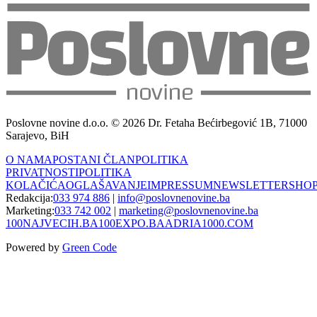
Poslovne novine d.o.o. © 2026 Dr. Fetaha Bećirbegović 1B, 71000
Sarajevo, BiH
O NAMA
POSTANI ČLAN
POLITIKA
PRIVATNOSTI
POLITIKA
KOLAČIĆA
OGLAŠAVANJE
IMPRESSUM
NEWSLETTER
SHO
Redakcija:
033 974 886
|
info@poslovnenovine.ba
Marketing:
033 742 002
|
marketing@poslovnenovine.ba
100NAJVECIH.BA
100EXPO.BA
ADRIA1000.COM
Powered by
Green Code