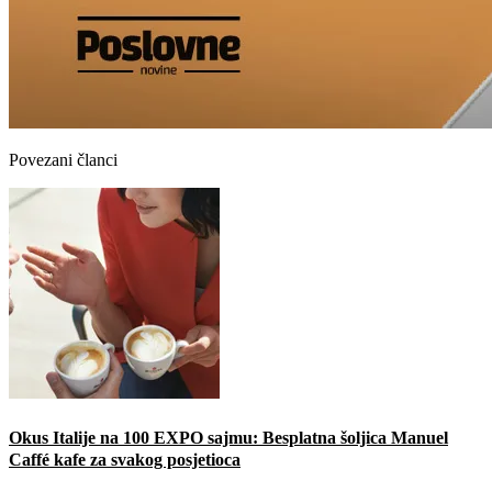
Povezani članci
Okus Italije na 100 EXPO sajmu: Besplatna šoljica Manuel
Caffé kafe za svakog posjetioca