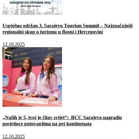
Uspješno održan 3. Sarajevo Tourism Summit – Najznačajniji
regionalni skup o turizmu u Bosni i Hercegovini
12.10.2025
„Naših je 5, tvoj je čitav svijet“: BCC Sarajevo nagradio
posjetioce putovanjima na pet kontinenata
12.10.2025