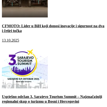
CFMOTO: Lider u BiH koji donosi inovacije i sigurnost na dva
i četiri točka
13.10.2025
Uspješno održan 3. Sarajevo Tourism Summit – Najznačajniji
regionalni skup o turizmu u Bosni i Hercegovini