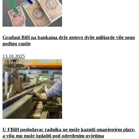
Građani BiH na bankama drže gotovo dvije milijarde više nego
godinu ranije
13.10.2025
U FBiH poslodavac radnika ne može kazniti smanjenjem plaće,
a višu mu može isplatiti pod određenim uvjetima