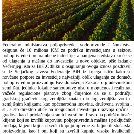
Federalno ministarstva poljoprivrede, vodoprivrede i šumarstva
osigurat će 10 miliona KM za podršku investicijama u sektoru
poljoprivrede i prehrambene industrije, a namjena sredstava kreće se
od ulaganja u mašina do investicija u nove objekte, piše izdanje
Večernjeg lista za BiH.Odluku o osiguranju ovoga iznosa pozdravili
su iz Seljačkog saveza Federacije BiH iz kojega ističu kako su
novčane potpore za investicije najvažniji oblik ulaganja za domaću
poljoprivrednu proizvodnju.Bez donošenja Zakona o građevinskom
zemljištu, jedinice lokalne samouprave nisu u mogućnosti realizirati
važeće regulacione planove zbog činjenice da se u području
gradskog građevinskog zemljišta znatan dio tog zemljišta vodi u
zemljišnim knjigama kao općenarodna imovina, društvena svojina i
sl., a što direktno utiče na mogućnost investicija i razvoja općina i
gradova kao i privlačenja stranih investitora.Pravo na podršku imaće
klijenti koji su izvršili kupovinu poljoprivrednih mašina i priključnih
uređaja, klijenti koji su izvršili kupnju opreme za biljnu ili stočarsku
proizvodnju, kao i oni koji su izvršili kupnju visoko kvalitetnih