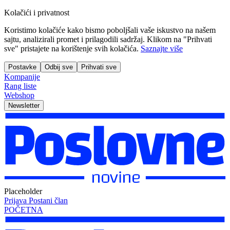
Kolačići i privatnost
Koristimo kolačiće kako bismo poboljšali vaše iskustvo na našem
sajtu, analizirali promet i prilagodili sadržaj. Klikom na "Prihvati
sve" pristajete na korištenje svih kolačića.
Saznajte više
Postavke
Odbij sve
Prihvati sve
Kompanije
Rang liste
Webshop
Newsletter
Placeholder
Prijava
Postani član
POČETNA