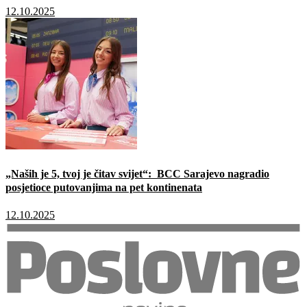
12.10.2025
„Naših je 5, tvoj je čitav svijet“: BCC Sarajevo nagradio
posjetioce putovanjima na pet kontinenata
12.10.2025