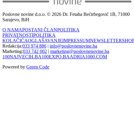
Poslovne novine d.o.o. © 2026 Dr. Fetaha Bećirbegović 1B, 71000
Sarajevo, BiH
O NAMA
POSTANI ČLAN
POLITIKA
PRIVATNOSTI
POLITIKA
KOLAČIĆA
OGLAŠAVANJE
IMPRESSUM
NEWSLETTER
SHO
Redakcija:
033 974 886
|
info@poslovnenovine.ba
Marketing:
033 742 002
|
marketing@poslovnenovine.ba
100NAJVECIH.BA
100EXPO.BA
ADRIA1000.COM
Powered by
Green Code