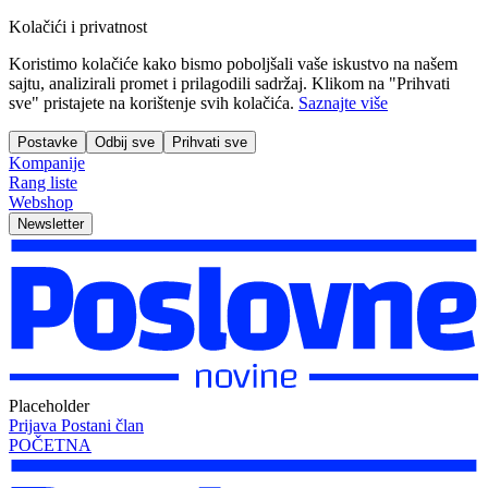
Kolačići i privatnost
Koristimo kolačiće kako bismo poboljšali vaše iskustvo na našem
sajtu, analizirali promet i prilagodili sadržaj. Klikom na "Prihvati
sve" pristajete na korištenje svih kolačića.
Saznajte više
Postavke
Odbij sve
Prihvati sve
Kompanije
Rang liste
Webshop
Newsletter
Placeholder
Prijava
Postani član
POČETNA