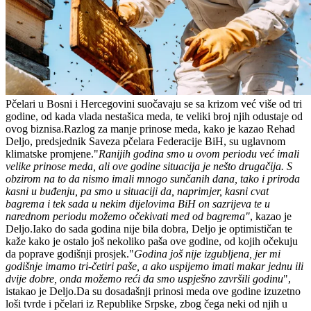
Pčelari u Bosni i Hercegovini suočavaju se sa krizom već više od tri
godine, od kada vlada nestašica meda, te veliki broj njih odustaje od
ovog biznisa.Razlog za manje prinose meda, kako je kazao Rehad
Deljo, predsjednik Saveza pčelara Federacije BiH, su uglavnom
klimatske promjene."
Ranijih godina smo u ovom periodu već imali
velike prinose meda, ali ove godine situacija je nešto drugačija. S
obzirom na to da nismo imali mnogo sunčanih dana, tako i priroda
kasni u buđenju, pa smo u situaciji da, naprimjer, kasni cvat
bagrema i tek sada u nekim dijelovima BiH on sazrijeva te u
narednom periodu možemo očekivati med od bagrema"
, kazao je
Deljo.Iako do sada godina nije bila dobra, Deljo je optimističan te
kaže kako je ostalo još nekoliko paša ove godine, od kojih očekuju
da poprave godišnji prosjek."
Godina još nije izgubljena, jer mi
godišnje imamo tri-četiri paše, a ako uspijemo imati makar jednu ili
dvije dobre, onda možemo reći da smo uspješno završili godinu
",
istakao je Deljo.Da su dosadašnji prinosi meda ove godine izuzetno
loši tvrde i pčelari iz Republike Srpske, zbog čega neki od njih u