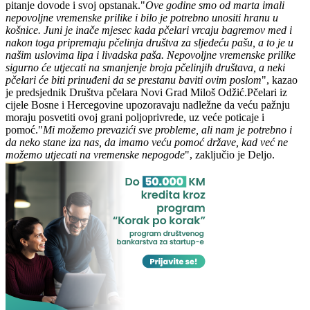
pitanje dovode i svoj opstanak."
Ove godine smo od marta imali
nepovoljne vremenske prilike i bilo je potrebno unositi hranu u
košnice. Juni je inače mjesec kada pčelari vrcaju bagremov med i
nakon toga pripremaju pčelinja društva za sljedeću pašu, a to je u
našim uslovima lipa i livadska paša. Nepovoljne vremenske prilike
sigurno će utjecati na smanjenje broja pčelinjih društava, a neki
pčelari će biti prinuđeni da se prestanu baviti ovim poslom
", kazao
je predsjednik Društva pčelara Novi Grad Miloš Odžić.Pčelari iz
cijele Bosne i Hercegovine upozoravaju nadležne da veću pažnju
moraju posvetiti ovoj grani poljoprivrede, uz veće poticaje i
pomoć."
Mi možemo prevazići sve probleme, ali nam je potrebno i
da neko stane iza nas, da imamo veću pomoć države, kad već ne
možemo utjecati na vremenske nepogode
", zaključio je Deljo.