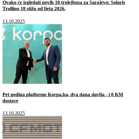
Ovako će izgledati novih 10 trolejbusa za Sarajevo: Solaris
Trollino 18 stižu od ljeta 2026.
13.10.2025
Pet godina platforme Korpa.ba, dva dana slavlja - i 0 KM
dostave
13.10.2025