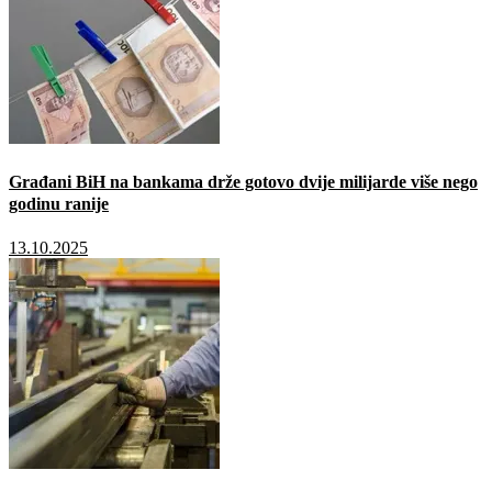
Građani BiH na bankama drže gotovo dvije milijarde više nego
godinu ranije
13.10.2025