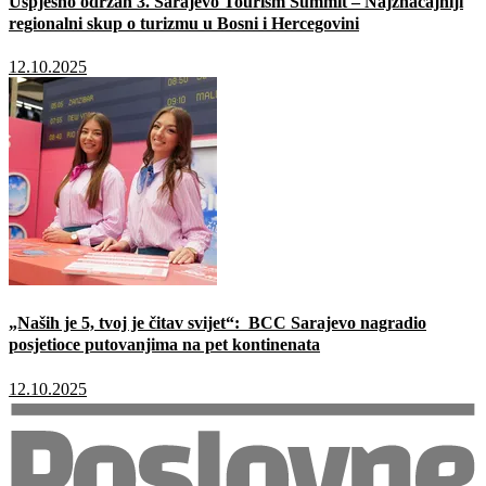
Uspješno održan 3. Sarajevo Tourism Summit – Najznačajniji
regionalni skup o turizmu u Bosni i Hercegovini
12.10.2025
„Naših je 5, tvoj je čitav svijet“: BCC Sarajevo nagradio
posjetioce putovanjima na pet kontinenata
12.10.2025