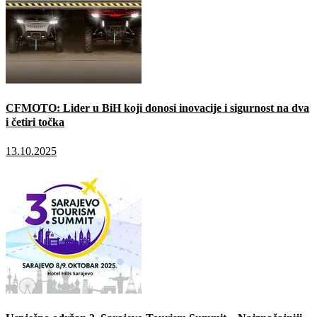
CFMOTO: Lider u BiH koji donosi inovacije i sigurnost na dva
i četiri točka
13.10.2025