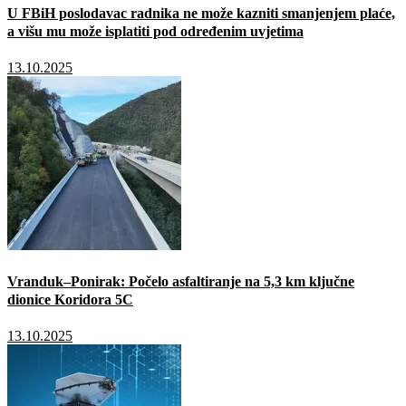
U FBiH poslodavac radnika ne može kazniti smanjenjem plaće,
a višu mu može isplatiti pod određenim uvjetima
13.10.2025
Vranduk–Ponirak: Počelo asfaltiranje na 5,3 km ključne
dionice Koridora 5C
13.10.2025