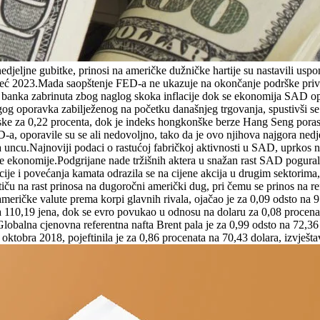
nedjeljne gubitke, prinosi na američke dužničke hartije su nastavili us
eć 2023.Mada saopštenje FED-a ne ukazuje na okončanje podrške privre
a banka zabrinuta zbog naglog skoka inflacije dok se ekonomija SAD opo
g oporavka zabilježenog na početku današnjeg trgovanja, spustivši se za
anske za 0,22 procenta, dok je indeks hongkonške berze Hang Seng porast
D-a, oporavile su se ali nedovoljno, tako da je ovo njihova najgora ned
a uncu.Najnoviji podaci o rastućoj fabričkoj aktivnosti u SAD, uprkos
e ekonomije.Podgrijane nade tržišnih aktera u snažan rast SAD pogurale
je i povećanja kamata odrazila se na cijene akcija u drugim sektorima,
tiču na rast prinosa na dugoročni američki dug, pri čemu se prinos na
američke valute prema korpi glavnih rivala, ojačao je za 0,09 odsto na 
a 110,19 jena, dok se evro povukao u odnosu na dolaru za 0,08 procena
lobalna cjenovna referentna nafta Brent pala je za 0,99 odsto na 72,36 d
oktobra 2018, pojeftinila je za 0,86 procenata na 70,43 dolara, izvješta