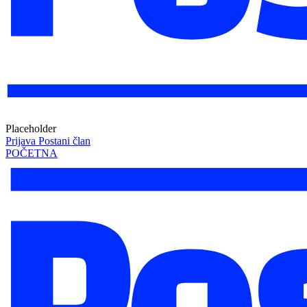
Placeholder
Prijava
Postani član
POČETNA