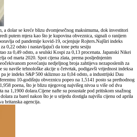
pon, a dolar se kreće blizu dvomjesečnog maksimuma, dok investitori
di putem mjera kao što je kupovina obveznica, signali o ranijem
ravlja od pandemije kovid-19, ocjenjuje Rojters.Najširi indeks
 0,22 odsto i nastavljajući da tone petu sesiju
ao za 0,49 odsto, a seulski Kospi za 0,13 procenata. Japanski Nikei
jelja od marta 2020. Spot cijena zlata, prema posljednjenim
 neočekivanom povećanju nedjeljnog broja zahtijeva nezaposlenih za
 su naviše tehnološke akcije u četvrtak, podigavši vrijednost indeksa
 pa je indeks S&P 500 skliznuo za 0,04 odsto, a industrijski Dau
 referentnu 10-godišnju obveznicu popeo na 1,5141 posto sa prethodnog
91,958 poena, što je blizu njegovog najvišeg nivoa u više od dva
ta na 1,1900 dolara.Cijene nafte su posustale pod pritiskom snažnog
olara za barel nakon što je u srijedu dostigla najvišu cijenu od aprila
va britanska agencija.