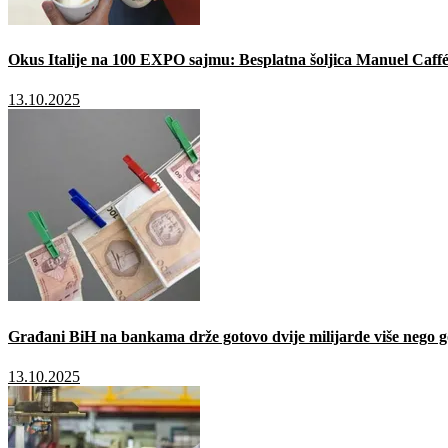
Okus Italije na 100 EXPO sajmu: Besplatna šoljica Manuel Caffé
13.10.2025
Građani BiH na bankama drže gotovo dvije milijarde više nego g
13.10.2025