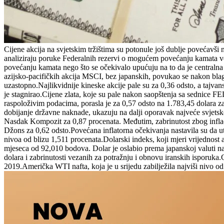
Cijene akcija na svjetskim tržištima su potonule još dublje povećavši 
analiziraju poruke Federalnih rezervi o mogućem povećanju kamata v
povećanju kamata nego što se očekivalo upućuju na to da je centraln
azijsko-pacifičkih akcija MSCI, bez japanskih, povukao se nakon blago
uzastopno.Najlikvidnije kineske akcije pale su za 0,36 odsto, a tajv
je stagnirao.Cijene zlata, koje su pale nakon saopštenja sa sednice FE
raspoloživim podacima, porasla je za 0,57 odsto na 1.783,45 dolara z
dobijanje državne naknade, ukazuju na dalji oporavak najveće svjetsk
Nasdak Kompozit za 0,87 procenata. Međutim, zabrinutost zbog inflaci
Džons za 0,62 odsto.Povećana inflatorna očekivanja nastavila su da u
nivoa od blizu 1,511 procenata.Dolarski indeks, koji mjeri vrijednost 
mjeseca od 92,010 bodova. Dolar je oslabio prema japanskoj valuti n
dolara i zabrinutosti vezanih za potražnju i obnovu iranskih isporuka.G
2019.Američka WTI nafta, koja je u srijedu zabilježila najviši nivo od 