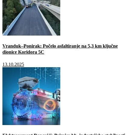
Vranduk–Ponirak: Počelo asfaltiranje na 5,3 km ključne
dionice Koridora 5C
13.10.2025