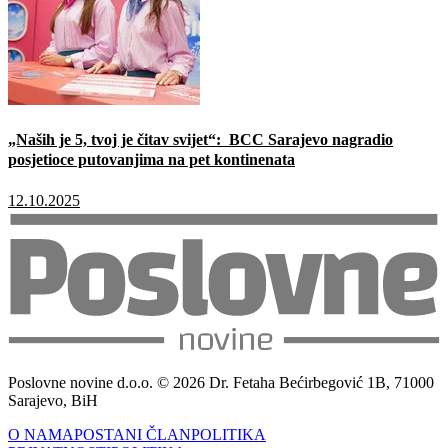
„Naših je 5, tvoj je čitav svijet“: BCC Sarajevo nagradio
posjetioce putovanjima na pet kontinenata
12.10.2025
Poslovne novine d.o.o. © 2026 Dr. Fetaha Bećirbegović 1B, 71000
Sarajevo, BiH
O NAMA
POSTANI ČLAN
POLITIKA