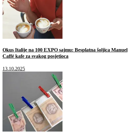
Okus Italije na 100 EXPO sajmu: Besplatna šoljica Manuel
Caffé kafe za svakog posjetioca
13.10.2025