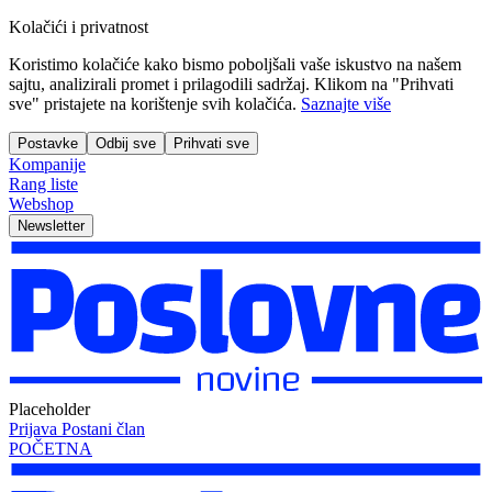
Kolačići i privatnost
Koristimo kolačiće kako bismo poboljšali vaše iskustvo na našem
sajtu, analizirali promet i prilagodili sadržaj. Klikom na "Prihvati
sve" pristajete na korištenje svih kolačića.
Saznajte više
Postavke
Odbij sve
Prihvati sve
Kompanije
Rang liste
Webshop
Newsletter
Placeholder
Prijava
Postani član
POČETNA