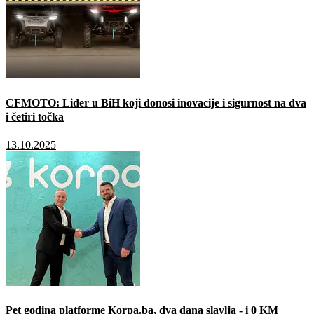
CFMOTO: Lider u BiH koji donosi inovacije i sigurnost na dva
i četiri točka
13.10.2025
Pet godina platforme Korpa.ba, dva dana slavlja - i 0 KM