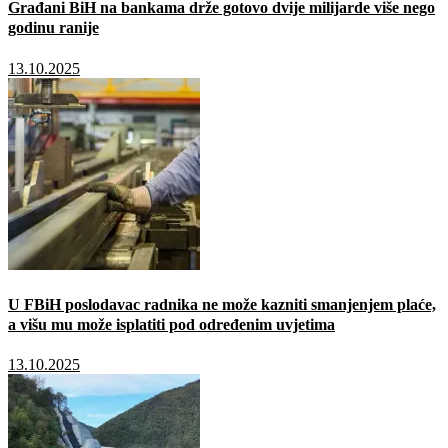
Građani BiH na bankama drže gotovo dvije milijarde više nego
godinu ranije
13.10.2025
U FBiH poslodavac radnika ne može kazniti smanjenjem plaće,
a višu mu može isplatiti pod određenim uvjetima
13.10.2025