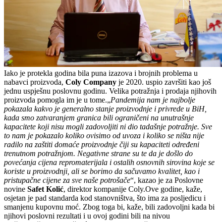
Iako je protekla godina bila puna izazova i brojnih problema u
nabavci proizvoda,
Coly Company
je 2020. uspio završiti kao još
jednu uspješnu poslovnu godinu. Velika potražnja i prodaja njihovih
proizvoda pomogla im je u tome.„
Pandemija nam je najbolje
pokazala kakvo je generalno stanje proizvodnje i privrede u BiH,
kada smo zatvaranjem granica bili ograničeni na unutrašnje
kapacitete koji nisu mogli zadovoljiti ni dio tadašnje potražnje. Sve
to nam je pokazalo koliko ovisimo od uvoza i koliko se ništa nije
radilo na zaštiti domaće proizvodnje čiji su kapaciteti određeni
trenutnom potražnjom. Negativne strane su te da je došlo do
povećanja cijena repromaterijala i ostalih osnovnih sirovina koje se
koriste u proizvodnji, ali se borimo da sačuvamo kvalitet, kao i
pristupačne cijene za sve naše potrošače
“, kazao je za Poslovne
novine
Safet Kolić
, direktor kompanije Coly.Ove godine, kaže,
osjetan je pad standarda kod stanovništva, što ima za posljedicu i
smanjenu kupovnu moć. Zbog toga bi, kaže, bili zadovoljni kada bi
njihovi poslovni rezultati i u ovoj godini bili na nivou