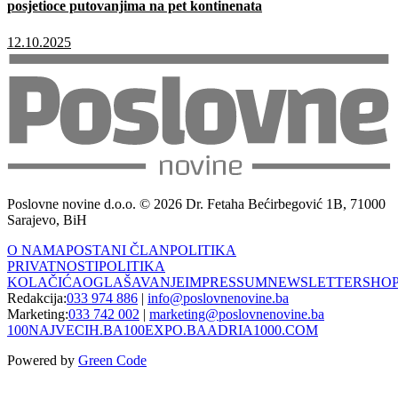
posjetioce putovanjima na pet kontinenata
12.10.2025
Poslovne novine d.o.o. © 2026 Dr. Fetaha Bećirbegović 1B, 71000
Sarajevo, BiH
O NAMA
POSTANI ČLAN
POLITIKA
PRIVATNOSTI
POLITIKA
KOLAČIĆA
OGLAŠAVANJE
IMPRESSUM
NEWSLETTER
SHO
Redakcija:
033 974 886
|
info@poslovnenovine.ba
Marketing:
033 742 002
|
marketing@poslovnenovine.ba
100NAJVECIH.BA
100EXPO.BA
ADRIA1000.COM
Powered by
Green Code