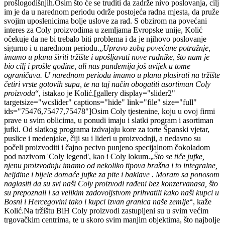
prošlogodišnjih.Osim što će se truditi da zadrže nivo poslovanja, cilj
im je da u narednom periodu održe postojeća radna mjesta, da pruže
svojim uposlenicima bolje uslove za rad. S obzirom na povećani
interes za Coly proizvodima u zemljama Evropske unije, Kolić
očekuje da ne bi trebalo biti problema i da je njihovo poslovanje
sigurno i u narednom periodu.„
Upravo zobg povećane potražnje,
imamo u planu širiti tržište i upošljavati nove radnike, što nam je
bio cilj i prošle godine, ali nas pandemija još uvijek u tome
ograničava. U narednom periodu imamo u planu plasirati na tržište
četiri vrste gotovih supa, te na taj način obogatiti asortiman Coly
proizvoda
“, istakao je Kolić.[gallery display="slider2"
targetsize="wcslider" captions="hide" link="file" size="full"
ids="75476,75477,75478"]Osim Coly tjestenine, koju u ovoj firmi
prave u svim oblicima, u ponudi imaju i slatki program i asortiman
jufki. Od slatkog programa izdvajaju kore za torte Španski vjetar,
puslice i medenjake, čiji su i lideri u proizvodnji, a nedavno su
počeli proizvoditi i čajno pecivo punjeno specijalnom čokoladom
pod nazivom 'Coly legend', kao i Coly lokum.„
Što se tiče jufke,
njenu proizvodnju imamo od nekoliko tipova brašna i to integralne,
heljdine i bijele domaće jufke za pite i baklave . Moram sa ponosom
naglasiti da su svi naši Coly proizvodi rađeni bez konzervanasa, što
su prepoznali i sa velikim zadovoljstvom prihvatili kako naši kupci u
Bosni i Hercegovini tako i kupci izvan granica naše zemlje
“, kaže
Kolić.Na tržištu BiH Coly proizvodi zastupljeni su u svim većim
trgovačkim centrima, te u skoro svim manjim objektima, što najbolje