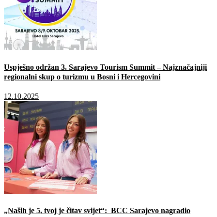
Uspješno održan 3. Sarajevo Tourism Summit – Najznačajniji
regionalni skup o turizmu u Bosni i Hercegovini
12.10.2025
„Naših je 5, tvoj je čitav svijet“: BCC Sarajevo nagradio