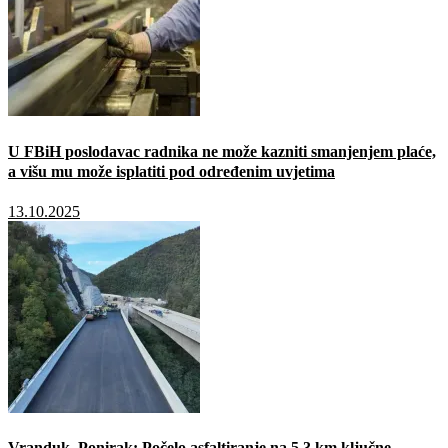
U FBiH poslodavac radnika ne može kazniti smanjenjem plaće,
a višu mu može isplatiti pod određenim uvjetima
13.10.2025
Vranduk–Ponirak: Počelo asfaltiranje na 5,3 km ključne