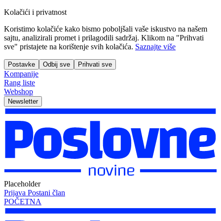
Kolačići i privatnost
Koristimo kolačiće kako bismo poboljšali vaše iskustvo na našem
sajtu, analizirali promet i prilagodili sadržaj. Klikom na "Prihvati
sve" pristajete na korištenje svih kolačića.
Saznajte više
Postavke
Odbij sve
Prihvati sve
Kompanije
Rang liste
Webshop
Newsletter
Placeholder
Prijava
Postani član
POČETNA