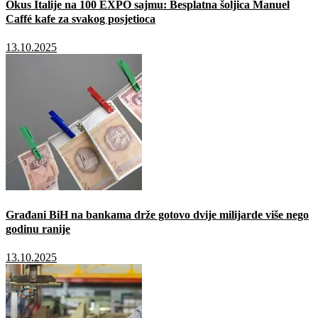
Okus Italije na 100 EXPO sajmu: Besplatna šoljica Manuel
Caffé kafe za svakog posjetioca
13.10.2025
Građani BiH na bankama drže gotovo dvije milijarde više nego
godinu ranije
13.10.2025