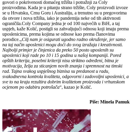
govori o pokrivenosti domaćeg tržišta i potražnji za Coly
proizvodima. Kada je u pitanju strano tržište, Coly proizvodi izvoze
se u Hrvatsku, Crnu Goru i Australiju, a trenutno su u pregovorima
da otvore i nova tržišta, iako je pandemija neke od tih aktivnosti
ograničila.Coly Company jedna je od 100 najvećih u BiH, a taj
uspjeh, kaže Kolić, postigli su zahvaljujući odnosu koji imaju prema
uposlenicima, prema kojima se odnose kao prema članovima
porodice.„
Cilj nam je osigurati ugodno radno okruženje, jer samo
na taj način uposlenici mogu doći do svog izražaja i kreativnosti.
Najbolji primjer je činjenica da preko 50 posto uposlenih su
uposlenici koji rade po 10 i 15 godina u našoj kompaniji. Pored
opštih kriterija, posebni kriteriji nisu striktno određeni, bitna je
motivacija, želja za sticanjem novih znanja i spremnost na timski
rad. Tajna svakog uspješnog biznisa su predanost u radu,
svakodnevna kontrola kvaliteta, odgovorni i zadovoljni uposlenici, a
sve to na kraju rezultira dobrim kvalitetom proizvoda i vrhunskom
ocjenom po odabiru potrošača
“, kazao je Kolić.
Piše: Minela Pamuk