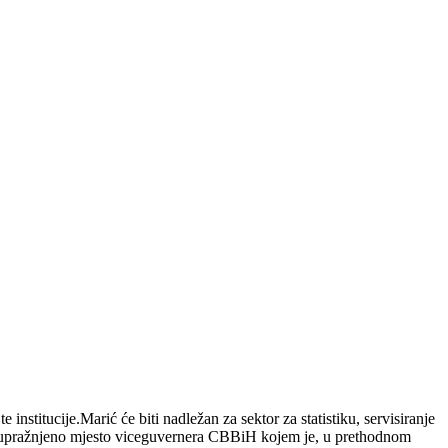
stitucije.Marić će biti nadležan za sektor za statistiku, servisiranje
 na upražnjeno mjesto viceguvernera CBBiH kojem je, u prethodnom