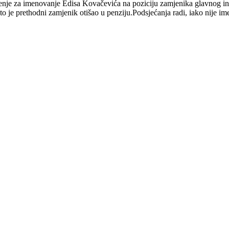
je za imenovanje Edisa Kovačevića na poziciju zamjenika glavnog inte
je prethodni zamjenik otišao u penziju.Podsjećanja radi, iako nije ime