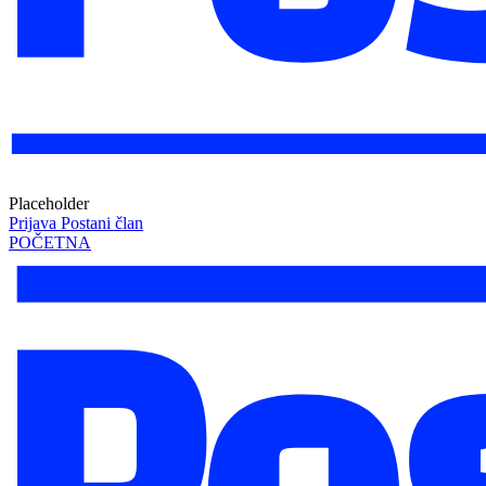
Placeholder
Prijava
Postani član
POČETNA