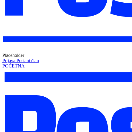
Placeholder
Prijava
Postani član
POČETNA