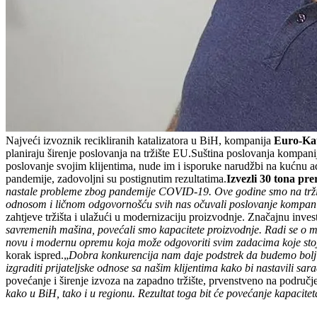
Najveći izvoznik recikliranih katalizatora u BiH, kompanija
Euro-Kat
planiraju širenje poslovanja na tržište EU.Suština poslovanja kompani
poslovanje svojim klijentima, nude im i isporuke narudžbi na kućnu ad
pandemije, zadovoljni su postignutim rezultatima.
Izvezli 30 tona pr
nastale probleme zbog pandemije COVID-19. Ove godine smo na tržišt
odnosom i ličnom odgovornošću svih nas očuvali poslovanje kompanij
zahtjeve tržišta i ulažući u modernizaciju proizvodnje. Značajnu invest
savremenih mašina, povećali smo kapacitete proizvodnje. Radi se o m
novu i modernu opremu koja može odgovoriti svim zadacima koje st
korak ispred.„
Dobra konkurencija nam daje podstrek da budemo bolji, a
izgraditi prijateljske odnose sa našim klijentima kako bi nastavili sar
povećanje i širenje izvoza na zapadno tržište, prvenstveno na područj
kako u BiH, tako i u regionu. Rezultat toga bit će povećanje kapacite