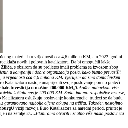
đenog materijala u vrijednosti cca 4,6 miliona KM, a u 2022. godini
reciklaža novih i polovnih katalizatora. Da bi omogućili lakše
Žilića
, s obzirom da su proljetos imali problema sa izvozom zbog
lenih u kompaniji i dobra organizacija posla, kako bismo prevazišli
a, u vrijednosti cca 4,6 miliona KM. Vjerujem da smo domaćinskim
uro Katalizatoru nastoje unaprijediti svoje poslovanje pomno prateći
 hale.
Investicija u mašine 200.000 KM
„
Također, nabavkom više
projekta koštala nas je 200.000 KM. Sada, imamo raspoložive resurse,
o Katalizatoru osluškuju poslovanje konkurencije, trudeći se da budu
uz garantovano najbolje cijene otkupa na tržištu. Također, nastojimo
emburg
U viziji razvoja Euro Katalizatora za naredni period, priritet je
lje i na zemlje EU.„
Planiramo otvoriti i znatno više naših poslovnica