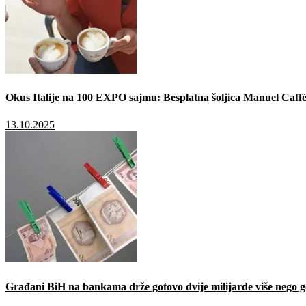
Okus Italije na 100 EXPO sajmu: Besplatna šoljica Manuel Caffé
13.10.2025
Građani BiH na bankama drže gotovo dvije milijarde više nego g