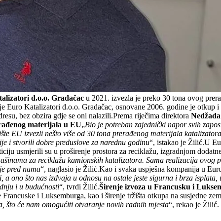
alizatori d.o.o. Gradačac
u 2021. izvezla je preko 30 tona ovog prera
je Euro Katalizatori d.o.o. Gradačac, osnovane 2006. godine je otkup i 
resu, bez obzira gdje se oni nalazili.Prema riječima direktora
Nedžada 
erađenog materijala u EU
„
Bio je potreban zajednički napor svih zapos
e EU izvezli nešto više od 30 tona prerađenog materijala katalizator
e i stvorili dobre preduslove za narednu godinu
“, istakao je Žilić.U E
iciju usmjerili su u proširenje prostora za reciklažu, izgradnjom dodatne
ašinama za reciklažu kamionskih katalizatora. Sama realizacija ovog 
oje pred nama
“, naglasio je Žilić.Kao i svaka uspješna kompanija u Eur
 ono što nas izdvaja u odnosu na ostale jeste sigurna i brza isplata, 
adnju i u budućnosti
“, tvrdi Žilić.
Širenje izvoza u Francusku i Luks
e Francuske i Luksemburga, kao i širenje tržišta otkupa na susjedne zem
ta, što će nam omogućiti otvaranje novih radnih mjesta
“, rekao je Žilić.