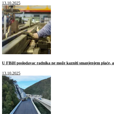
13.10.2025
U FBiH poslodavac radnika ne može kazniti smanjenjem plaće, a 
13.10.2025