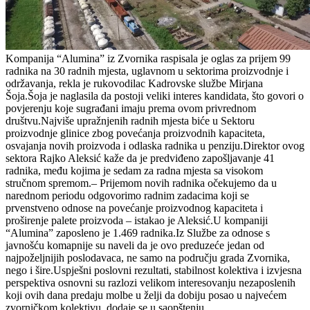
Kompanija “Alumina” iz Zvornika raspisala je oglas za prijem 99
radnika na 30 radnih mjesta, uglavnom u sektorima proizvodnje i
održavanja, rekla je rukovodilac Kadrovske službe Mirjana
Šoja.Šoja je naglasila da postoji veliki interes kandidata, što govori o
povjerenju koje sugrađani imaju prema ovom privrednom
društvu.Najviše upražnjenih radnih mjesta biće u Sektoru
proizvodnje glinice zbog povećanja proizvodnih kapaciteta,
osvajanja novih proizvoda i odlaska radnika u penziju.Direktor ovog
sektora Rajko Aleksić kaže da je predviđeno zapošljavanje 41
radnika, među kojima je sedam za radna mjesta sa visokom
stručnom spremom.– Prijemom novih radnika očekujemo da u
narednom periodu odgovorimo radnim zadacima koji se
prvenstveno odnose na povećanje proizvodnog kapaciteta i
proširenje palete proizvoda – istakao je Aleksić.U kompaniji
“Alumina” zaposleno je 1.469 radnika.Iz Službe za odnose s
javnošću komapnije su naveli da je ovo preduzeće jedan od
najpoželjnijih poslodavaca, ne samo na području grada Zvornika,
nego i šire.Uspješni poslovni rezultati, stabilnost kolektiva i izvjesna
perspektiva osnovni su razlozi velikom interesovanju nezaposlenih
koji ovih dana predaju molbe u želji da dobiju posao u najvećem
zvorničkom kolektivu, dodaje se u saopštenju.