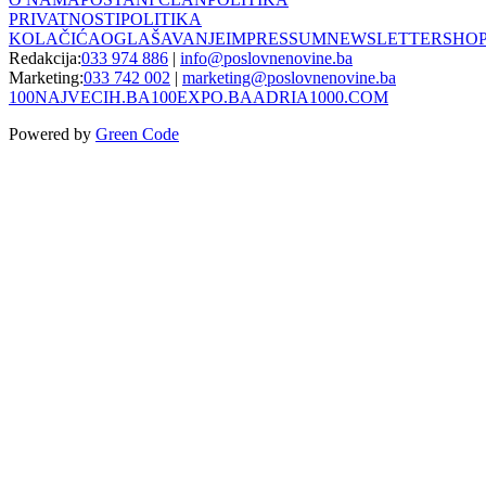
PRIVATNOSTI
POLITIKA
KOLAČIĆA
OGLAŠAVANJE
IMPRESSUM
NEWSLETTER
SHO
Redakcija:
033 974 886
|
info@poslovnenovine.ba
Marketing:
033 742 002
|
marketing@poslovnenovine.ba
100NAJVECIH.BA
100EXPO.BA
ADRIA1000.COM
Powered by
Green Code