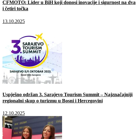
CFMOTO: Lider u BiH koji donosi inovacije i sigurnost na dva
i četiri točka
13.10.2025
Uspješno održan 3. Sarajevo Tourism Summit – Najznačajniji
regionalni skup o turizmu u Bosni i Hercegovini
12.10.2025