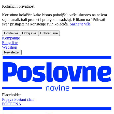
Kolačići i privatnost
Koristimo kolačiće kako bismo poboljšali vaše iskustvo na našem
sajtu, analizirali promet i prilagodili sadržaj. Klikom na "Prihvati
sve" pristajete na korištenje svih kolačića.
Saznajte više
Postavke
Odbij sve
Prihvati sve
Kompanije
Rang liste
Webshop
Newsletter
Placeholder
Prijava
Postani član
POČETNA