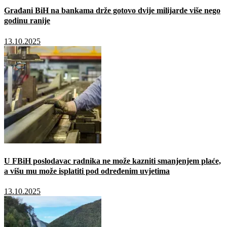
Građani BiH na bankama drže gotovo dvije milijarde više nego
godinu ranije
13.10.2025
U FBiH poslodavac radnika ne može kazniti smanjenjem plaće,
a višu mu može isplatiti pod određenim uvjetima
13.10.2025