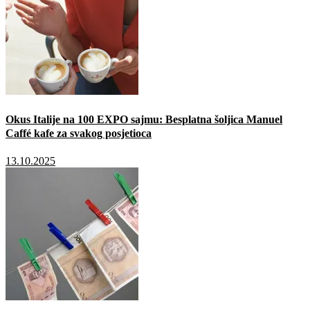
Okus Italije na 100 EXPO sajmu: Besplatna šoljica Manuel
Caffé kafe za svakog posjetioca
13.10.2025