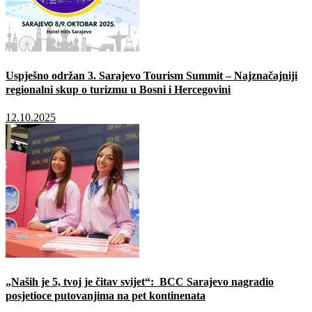
Uspješno održan 3. Sarajevo Tourism Summit – Najznačajniji
regionalni skup o turizmu u Bosni i Hercegovini
12.10.2025
„Naših je 5, tvoj je čitav svijet“: BCC Sarajevo nagradio
posjetioce putovanjima na pet kontinenata