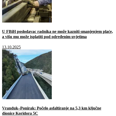
U FBiH poslodavac radnika ne može kazniti smanjenjem plaće,
a višu mu može isplatiti pod određenim uvjetima
13.10.2025
Vranduk–Ponirak: Počelo asfaltiranje na 5,3 km ključne
dionice Koridora 5C