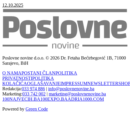
12.10.2025
Poslovne novine d.o.o. © 2026 Dr. Fetaha Bećirbegović 1B, 71000
Sarajevo, BiH
O NAMA
POSTANI ČLAN
POLITIKA
PRIVATNOSTI
POLITIKA
KOLAČIĆA
OGLAŠAVANJE
IMPRESSUM
NEWSLETTER
SHO
Redakcija:
033 974 886
|
info@poslovnenovine.ba
Marketing:
033 742 002
|
marketing@poslovnenovine.ba
100NAJVECIH.BA
100EXPO.BA
ADRIA1000.COM
Powered by
Green Code