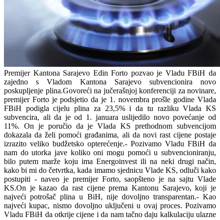
Premijer Kantona Sarajevo Edin Forto pozvao je Vladu FBiH da
zajedno s Vladom Kantona Sarajevo subvencionira novo
poskupljenje plina.Govoreći na jučerašnjoj konferenciji za novinare,
premijer Forto je podsjetio da je 1. novembra prošle godine Vlada
FBiH podigla cijelu plina za 23,5% i da tu razliku Vlada KS
subvencira, ali da je od 1. januara uslijedilo novo povećanje od
11%. On je poručio da je Vlada KS prethodnom subvencijom
dokazala da želi pomoći građanima, ali da novi rast cijene postaje
izrazito veliko budžetsko opterećenje.- Pozivamo Vladu FBiH da
nam do utorka jave koliko oni mogu pomoći u subvencioniranju,
bilo putem marže koju ima Energoinvest ili na neki drugi način,
kako bi mi do četvrtka, kada imamo sjednicu Vlade KS, odluči kako
postupiti - naveo je premijer Forto, saopšteno je na sajtu Vlade
KS.On je kazao da rast cijene prema Kantonu Sarajevo, koji je
najveći potrošač plina u BiH, nije dovoljno transparentan.- Kao
najveći kupac, nismo dovoljno uključeni u ovaj proces. Pozivamo
Vladu FBiH da otkrije cijene i da nam tačno daju kalkulaciju ulazne