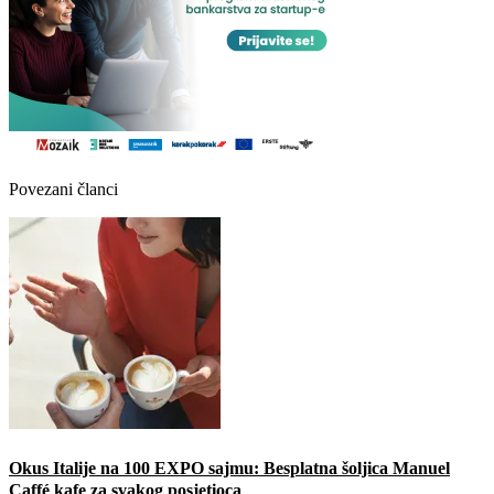
Povezani članci
Okus Italije na 100 EXPO sajmu: Besplatna šoljica Manuel
Caffé kafe za svakog posjetioca