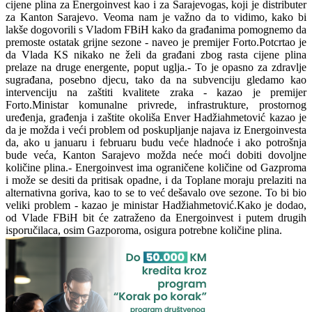
cijene plina za Energoinvest kao i za Sarajevogas, koji je distributer
za Kanton Sarajevo. Veoma nam je važno da to vidimo, kako bi
lakše dogovorili s Vladom FBiH kako da građanima pomognemo da
premoste ostatak grijne sezone - naveo je premijer Forto.Potcrtao je
da Vlada KS nikako ne želi da građani zbog rasta cijene plina
prelaze na druge energente, poput uglja.- To je opasno za zdravlje
sugrađana, posebno djecu, tako da na subvenciju gledamo kao
intervenciju na zaštiti kvalitete zraka - kazao je premijer
Forto.Ministar komunalne privrede, infrastrukture, prostornog
uređenja, građenja i zaštite okoliša Enver Hadžiahmetović kazao je
da je možda i veći problem od poskupljanje najava iz Energoinvesta
da, ako u januaru i februaru budu veće hladnoće i ako potrošnja
bude veća, Kanton Sarajevo možda neće moći dobiti dovoljne
količine plina.- Energoinvest ima ograničene količine od Gazproma
i može se desiti da pritisak opadne, i da Toplane moraju prelaziti na
alternativna goriva, kao to se to već dešavalo ove sezone. To bi bio
veliki problem - kazao je ministar Hadžiahmetović.Kako je dodao,
od Vlade FBiH bit će zatraženo da Energoinvest i putem drugih
isporučilaca, osim Gazporoma, osigura potrebne količine plina.