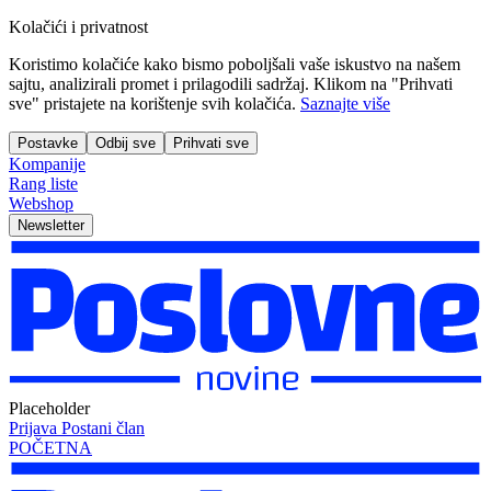
Kolačići i privatnost
Koristimo kolačiće kako bismo poboljšali vaše iskustvo na našem
sajtu, analizirali promet i prilagodili sadržaj. Klikom na "Prihvati
sve" pristajete na korištenje svih kolačića.
Saznajte više
Postavke
Odbij sve
Prihvati sve
Kompanije
Rang liste
Webshop
Newsletter
Placeholder
Prijava
Postani član
POČETNA