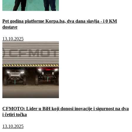
Pet godina platforme Korpa.ba, dva dana slavlja - i 0 KM
dostave
13.10.2025
CFMOTO: Lider u BiH koji donosi inovacije i sigurnost na dva
i četiri točka
13.10.2025