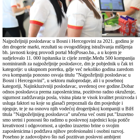
Najpoželjniji poslodavac u Bosni i Hercegovini za 2021. godinu je
dm drogerie markt, rezultati su ovogodišnjeg istraživanja mišljenja
bh. javnosti kojeg provodi portal MojPosao.ba., a u kojem je
sudjelovalo 11. 000 ispitanika iz cijele zemlje.Među 500 kompanija
nominiranih za najpoželjnije poslodavce, dm je pobjednik u čak tri
kategorije: u ukupnom poretku, gdje već nekoliko godina zaredom
ova kompanija ponosno osvaja titulu ”Najpoželjniji poslodavac u
Bosni i Hercegovini”, u sektoru maloprodaje, ali i u posebnoj
kategoriji, Najinkluzivniji poslodavac, uvedenoj ove godine.Dobar
odnos poslodavca prema zaposlenicima, pozitivno radno okruženje,
sigurnost zadržavanja posla, visina plata te visok kvalitet proizvoda i
usluga faktori su koje su glasači prepoznali da dm posjeduje i
njeguje, te je na osnovu njih vodećoj drogerijskoj kompaniji u BiH
titula ”Najpoželjnijeg poslodavca” uručena već osmi put.”Izuzetno
smo sretni i ponosni što radimo u poslovnoj zajednici koja potiče
kreativnost i odgovornost, a ujedno izuzetno brine o svojim
zaposlenicima i podržava njihov profesionalni i osobni razvoj.
Posebno je zadovoljstvo što naš pozitivan poslovni ambijent