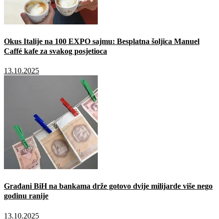
Okus Italije na 100 EXPO sajmu: Besplatna šoljica Manuel
Caffé kafe za svakog posjetioca
13.10.2025
Građani BiH na bankama drže gotovo dvije milijarde više nego
godinu ranije
13.10.2025