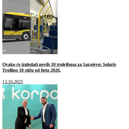
Ovako će izgledati novih 10 trolejbusa za Sarajevo: Solaris
Trollino 18 stižu od ljeta 2026.
13.10.2025