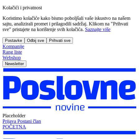
Kolačići i privatnost
Koristimo kolačiće kako bismo poboljšali vaše iskustvo na našem
sajtu, analizirali promet i prilagodili sadržaj. Klikom na "Prihvati
sve" pristajete na korištenje svih kolačića.
Saznajte više
Postavke
Odbij sve
Prihvati sve
Kompanije
Rang liste
Webshop
Newsletter
Placeholder
Prijava
Postani član
POČETNA