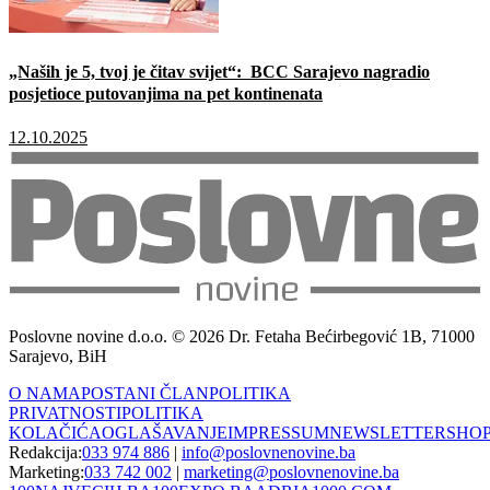
„Naših je 5, tvoj je čitav svijet“: BCC Sarajevo nagradio
posjetioce putovanjima na pet kontinenata
12.10.2025
Poslovne novine d.o.o. © 2026 Dr. Fetaha Bećirbegović 1B, 71000
Sarajevo, BiH
O NAMA
POSTANI ČLAN
POLITIKA
PRIVATNOSTI
POLITIKA
KOLAČIĆA
OGLAŠAVANJE
IMPRESSUM
NEWSLETTER
SHO
Redakcija:
033 974 886
|
info@poslovnenovine.ba
Marketing:
033 742 002
|
marketing@poslovnenovine.ba