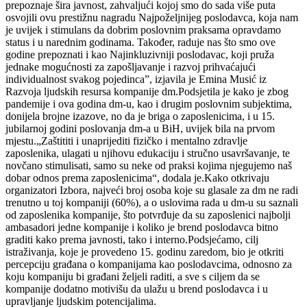
prepoznaje šira javnost, zahvaljući kojoj smo do sada više puta
osvojili ovu prestižnu nagradu Najpoželjnijeg poslodavca, koja nam
je uvijek i stimulans da dobrim poslovnim praksama opravdamo
status i u narednim godinama. Također, raduje nas što smo ove
godine prepoznati i kao Najinkluzivniji poslodavac, koji pruža
jednake mogućnosti za zapošljavanje i razvoj prihvaćajući
individualnost svakog pojedinca”, izjavila je Emina Musić iz
Razvoja ljudskih resursa kompanije dm.Podsjetila je kako je zbog
pandemije i ova godina dm-u, kao i drugim poslovnim subjektima,
donijela brojne izazove, no da je briga o zaposlenicima, i u 15.
jubilarnoj godini poslovanja dm-a u BiH, uvijek bila na prvom
mjestu.„Zaštititi i unaprijediti fizičko i mentalno zdravlje
zaposlenika, ulagati u njihovu edukaciju i stručno usavršavanje, te
novčano stimulisati, samo su neke od praksi kojima njegujemo naš
dobar odnos prema zaposlenicima“, dodala je.Kako otkrivaju
organizatori Izbora, najveći broj osoba koje su glasale za dm ne radi
trenutno u toj kompaniji (60%), a o uslovima rada u dm-u su saznali
od zaposlenika kompanije, što potvrđuje da su zaposlenici najbolji
ambasadori jedne kompanije i koliko je brend poslodavca bitno
graditi kako prema javnosti, tako i interno.Podsjećamo, cilj
istraživanja, koje je provedeno 15. godinu zaredom, bio je otkriti
percepciju građana o kompanijama kao poslodavcima, odnosno za
koju kompaniju bi građani željeli raditi, a sve s ciljem da se
kompanije dodatno motivišu da ulažu u brend poslodavca i u
upravljanje ljudskim potencijalima.