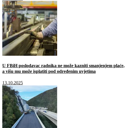
U FBiH poslodavac radnika ne može kazniti smanjenjem plaće,
a višu mu može isplatiti pod određenim uvjetima
13.10.2025