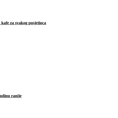
 kafe za svakog posjetioca
odinu ranije