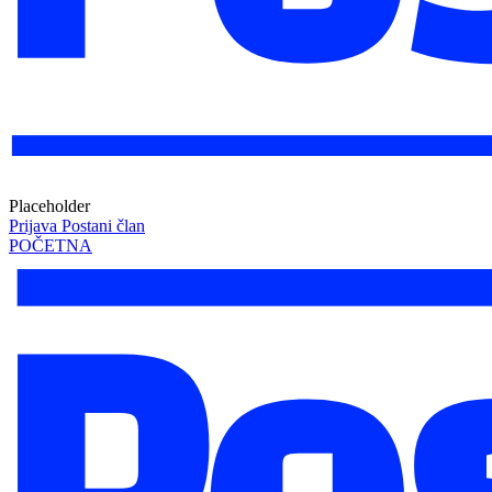
Placeholder
Prijava
Postani član
POČETNA