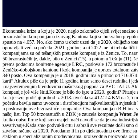
Ekonomska kriza u koju je 2020. naglo zakoračio cijeli svijet snažno 
brzorastućim kompanijama iz ovog Kantona koji se bukvalno prepolov
spustio na 4.057. No, ako ćemo u obzir uzeti da je 2020. obilježio to
oporavljati već na početku 2021. godine, a ni 2022. ne bi trebala lič
kompanijama su od tešanjskih preuzele kompanije iz Zenice. To, naravn
50 brzorastućih je, dakle, bilo u Zenici (15), a potom u Tešnju (11), 
prema podacima bonitetne agencije
LRC
, poslovale 172 brzorastuće
Zeničko-dobojskom kantonu i koja kompanija je uprkos totalnom zatva
340 posto. Ova kompanija je u 2018. godini imala prihod od 716.874
karti“ Akulux piše da je prije 11 godina imao samo deset radnika i 
i najsavremenijim brendovima mašinskog pogona za PVC i ALU. Akulu
kompanije još više širiti.Kome je bilo do igre u 2020. godini? Pitan
koja je svoj godišnji prihod iz 2018. uvećala sa 412.514 KM na 5,5 m
početku bavila samo uvozom i distribucijom najkvalitetnijih svjetskih
u poslovanju ove brzorastuće kompanije. Ova kompanija u BiH ima seda
našoj listi Top 50 brzorastućih u ZDK je zauzela kompanija
Water Je
kratko opisu firme koji smo uspjeli naći navodi se da je ova industr
zavarivanje.Kada smo podvukli crtu i sabrali sve rezultate došli smo
završne račune za 2020. Poredamo li ih po djelatnostima ove firme su 
staklom u specijaliziranim prodavnicama, proizvodnja proizvoda od pl