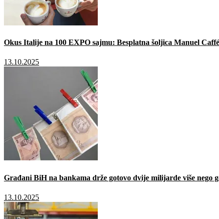
Okus Italije na 100 EXPO sajmu: Besplatna šoljica Manuel Caffé
13.10.2025
Građani BiH na bankama drže gotovo dvije milijarde više nego g
13.10.2025