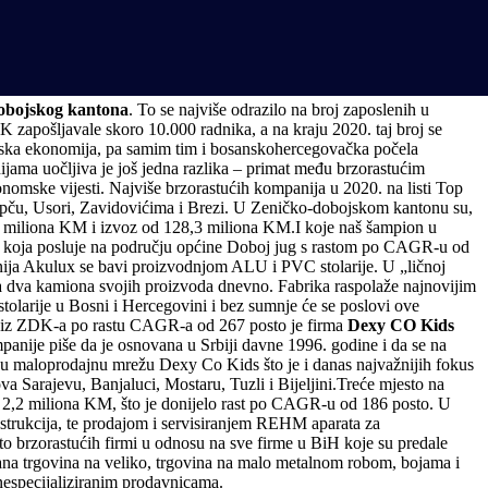
obojskog kantona
. To se najviše odrazilo na broj zaposlenih u
apošljavale skoro 10.000 radnika, a na kraju 2020. taj broj se
vjetska ekonomija, pa samim tim i bosanskohercegovačka počela
ijama uočljiva je još jedna razlika – primat među brzorastućim
onomske vijesti. Najviše brzorastućih kompanija u 2020. na listi Top
Žepču, Usori, Zavidovićima i Brezi.
U Zeničko-dobojskom kantonu su,
,5 miliona KM i izvoz od 128,3 miliona KM.I koje naš šampion u
koja posluje na području općine Doboj jug s rastom po CAGR-u od
ija Akulux se bavi proizvodnjom ALU i PVC stolarije. U „ličnoj
za dva kamiona svojih proizvoda dnevno. Fabrika raspolaže najnovijim
arije u Bosni i Hercegovini i bez sumnje će se poslovi ove
ija iz ZDK-a po rastu CAGR-a od 267 posto je firma
Dexy CO Kids
anije piše da je osnovana u Srbiji davne 1996. godine i da se na
venu maloprodajnu mrežu Dexy Co Kids što je i danas najvažnijih fokus
 Sarajevu, Banjaluci, Mostaru, Tuzli i Bijeljini.Treće mjesto na
 2,2 miliona KM, što je donijelo rast po CAGR-u od 186 posto. U
nstrukcija, te prodajom i servisiranjem REHM aparata za
o brzorastućih firmi u odnosu na sve firme u BiH koje su predale
zirana trgovina na veliko, trgovina na malo metalnom robom, bojama i
 nespecijaliziranim prodavnicama.