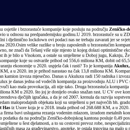
su osjetile i brzorastuće kompanije koje posluju na području
Zeničko-d
io u odnosu na predpandemijsku godinu.U 2019. brzorastuće su u ZDK z
talni i djelimično lockdown ovi podaci nas ne trebaju zavarati jer se s
iti na 2020.Osim velike razlike u broju zaposlenih u brzorastućim kompan
o, ne znači da Tešanj više nije mjesto iz kojeg dolazi optimistične ek
šest ih je bilo u Visokom, a ostale su smještene u Doboj jugu, Kaknju, 
 kompanije koje su ostvarile prihod od 556,6 miliona KM, dobit od 65
ranju ekonomije u 2020. uspjela čak i rasti? To je kompanija
Akulux,
 KM, a u 2020. im je prihod narastao na čak 13,8 miliona KM. Kompan
jedan kamion izvoza mjesečno. Danas u Akuluxu radi 150 radnika i izvo
x je danas jedna od vodećih kompanija za proizvodnju ALU i PVC stol
je zvuči kao mala provokacija, ali nije tako. Druga brzorastuća kompan
iliona KM u 2020. što joj je donijelo ovako snažan rast. U CV ove komp
 brendova dječijih igračaka, a da je od 2007. krenula da razvija sopst
m maloprodajnih objekata koji su smješteni u pet najvećih bh. gradova
t Has
iz Usore koja je u 2018. imala prihod od 268.688 KM, a u 2020.
ijska firma bavi uslugama rezanja vodenim mlazom, izradom metalnih ko
 do podatka da na području Zeničko-dobojskog kantona posluje 0,49 post
smještene u šest djelatnosti, a to su cestovni prevoz robe, nespecijali
astičnih masa za građevinarstvo, apoteke, te ostala trgovina na malo u