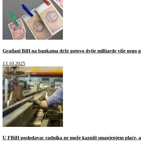
Građani BiH na bankama drže gotovo dvije milijarde više nego g
13.10.2025
U FBiH poslodavac radnika ne može kazniti smanjenjem plaće, a 