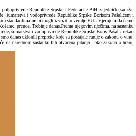
a poljoprivrede Republike Srpske i Federacije BiH zajednički sadržaj
ede, šumarstva i vodoprivrede Republike Srpske Borisom Pašalićem i
im standardima ne bi mogli izvoziti u zemlje EU.- Vjerujem da ćemo
e Košarac, prenosi Trebinje danas.Prema njegovim riječima, na sastanku
ivrede, šumarstva i vodoprivrede Republike Srpske Boris Pašalić rekao
 smo danas uklonili prepreke koje su postajale ranije o zakonu o vinu.
će na narednom sastanku biti otvorena pitanja i oko zakona o hrani,