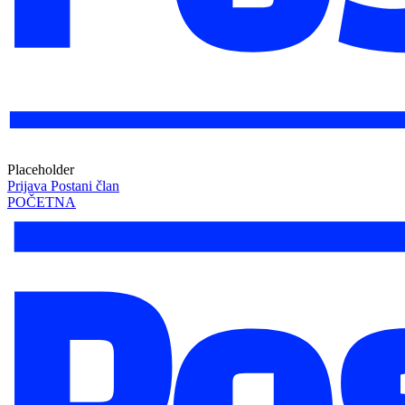
Placeholder
Prijava
Postani član
POČETNA