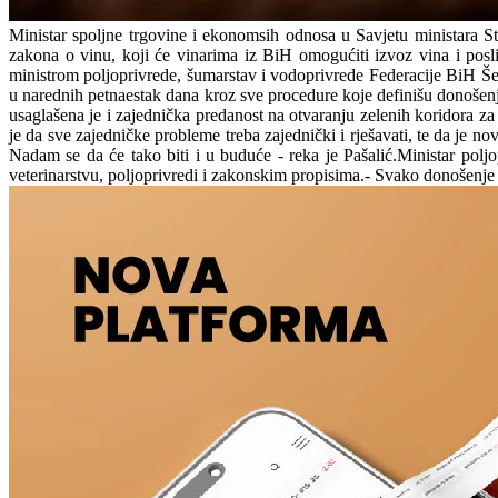
Ministar spoljne trgovine i ekonomsih odnosa u Savjetu ministara St
zakona o vinu, koji će vinarima iz BiH omogućiti izvoz vina i pos
ministrom poljoprivrede, šumarstav i vodoprivrede Federacije BiH 
u narednih petnaestak dana kroz sve procedure koje definišu donošenje
usaglašena je i zajednička predanost na otvaranju zelenih koridora z
je da sve zajedničke probleme treba zajednički i rješavati, te da je 
Nadam se da će tako biti i u buduće - reka je Pašalić.Ministar pol
veterinarstvu, poljoprivredi i zakonskim propisima.- Svako donošenje 