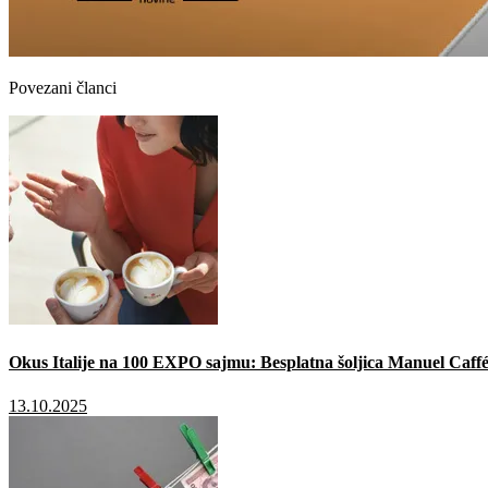
Povezani članci
Okus Italije na 100 EXPO sajmu: Besplatna šoljica Manuel Caffé
13.10.2025