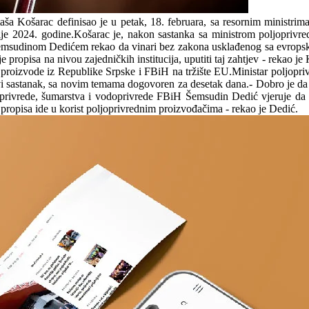
aša Košarac definisao je u petak, 18. februara, sa resornim ministrim
lije 2024. godine.Košarac je, nakon sastanka sa ministrom poljoprivr
Šemsudinom Dedićem rekao da vinari bez zakona usklađenog sa evropsk
 propisa na nivou zajedničkih institucija, uputiti taj zahtjev - rekao j
a proizvode iz Republike Srpske i FBiH na tržište EU.Ministar poljopr
novi sastanak, sa novim temama dogovoren za desetak dana.- Dobro je da
joprivrede, šumarstva i vodoprivrede FBiH Šemsudin Dedić vjeruje da 
propisa ide u korist poljoprivrednim proizvođačima - rekao je Dedić.