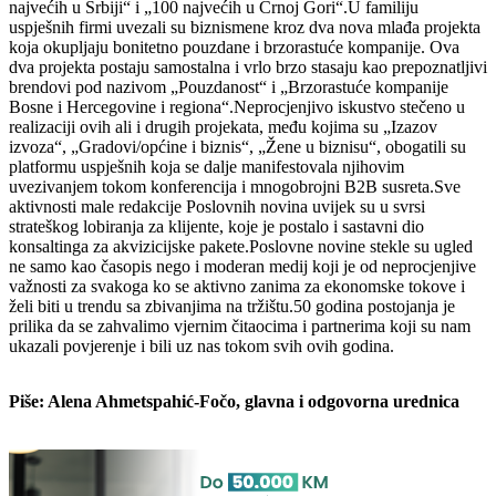
najvećih u Srbiji“ i „100 najvećih u Crnoj Gori“.U familiju
uspješnih firmi uvezali su biznismene kroz dva nova mlađa projekta
koja okupljaju bonitetno pouzdane i brzorastuće kompanije. Ova
dva projekta postaju samostalna i vrlo brzo stasaju kao prepoznatljivi
brendovi pod nazivom „Pouzdanost“ i „Brzorastuće kompanije
Bosne i Hercegovine i regiona“.Neprocjenjivo iskustvo stečeno u
realizaciji ovih ali i drugih projekata, među kojima su „Izazov
izvoza“, „Gradovi/općine i biznis“, „Žene u biznisu“, obogatili su
platformu uspješnih koja se dalje manifestovala njihovim
uvezivanjem tokom konferencija i mnogobrojni B2B susreta.Sve
aktivnosti male redakcije Poslovnih novina uvijek su u svrsi
strateškog lobiranja za klijente, koje je postalo i sastavni dio
konsaltinga za akvizicijske pakete.Poslovne novine stekle su ugled
ne samo kao časopis nego i moderan medij koji je od neprocjenjive
važnosti za svakoga ko se aktivno zanima za ekonomske tokove i
želi biti u trendu sa zbivanjima na tržištu.50 godina postojanja je
prilika da se zahvalimo vjernim čitaocima i partnerima koji su nam
ukazali povjerenje i bili uz nas tokom svih ovih godina.
Piše: Alena Ahmetspahić-Fočo, glavna i odgovorna urednica