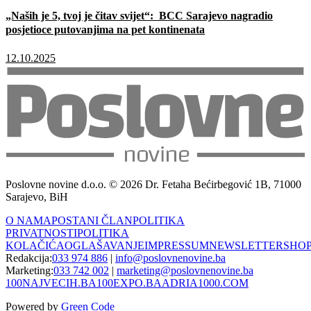
„Naših je 5, tvoj je čitav svijet“: BCC Sarajevo nagradio
posjetioce putovanjima na pet kontinenata
12.10.2025
Poslovne novine d.o.o. © 2026 Dr. Fetaha Bećirbegović 1B, 71000
Sarajevo, BiH
O NAMA
POSTANI ČLAN
POLITIKA
PRIVATNOSTI
POLITIKA
KOLAČIĆA
OGLAŠAVANJE
IMPRESSUM
NEWSLETTER
SHO
Redakcija:
033 974 886
|
info@poslovnenovine.ba
Marketing:
033 742 002
|
marketing@poslovnenovine.ba
100NAJVECIH.BA
100EXPO.BA
ADRIA1000.COM
Powered by
Green Code