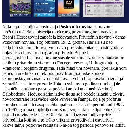
Nakon pola stoljeća postojanja
Poslovnih novina
, s pravom
možemo reći da je historija modernog privrednog novinarstva u
Bosni i Hercegovini započela izdavanjem Privrednih novina - danas
Poslovnih novina. Tog februara 1972. godine, startale su kao
nedjeljni stručni informativni list za privredna pitanja, a iste godine
objavile su i prvu monografiju privrede Bosne i
Hercegovine.Poslovne novine stasale su rame uz rame sa tadašnjim
velikim privrednim sistemima Energoinvestom, Hidrogradnjom,
Vranicom i brojnim drugima. Tada mlad tim novinara, pod iskusnom
palicom urednika i direktora, pravili su pionirske korake
ekonomskog novinarstva i publikovali veliki broj posebnih izdanja
za različite sektore privrede.Tokom svih ovih godina su mijenjale
vlasničku strukturu pa su započele kao izdanje medijske kuće
Oslobođenje. Nedugo zatim izdvojile su se i počele izlaziti u okviru
novoformirane izdavačke kuće Privredna štampa, koja je proširila
porodicu stručnih časopisa.Štampale su se čak i u periodu od 1992.
do 1995. godina u opkoljenom Sarajevu, kada je ekipa entuzijasta
okupila novinare iz cijele BiH da pronalaze zanimljive priče
privrednika koji su u to teško vrijeme privređivali i ostvarivali
kakve-takve poslovne rezultate.Nakon tog perioda ponovo se izdižu