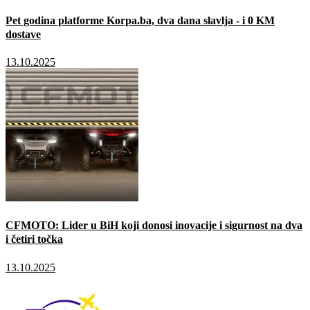
Pet godina platforme Korpa.ba, dva dana slavlja - i 0 KM
dostave
13.10.2025
CFMOTO: Lider u BiH koji donosi inovacije i sigurnost na dva
i četiri točka
13.10.2025