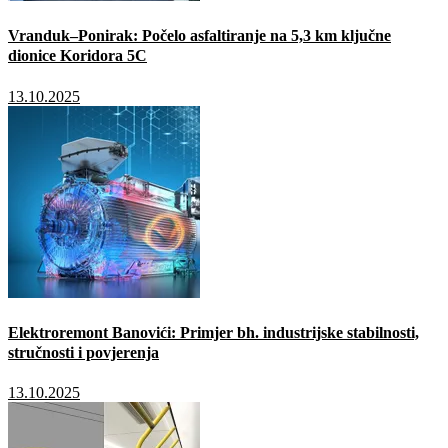
Vranduk–Ponirak: Počelo asfaltiranje na 5,3 km ključne
dionice Koridora 5C
13.10.2025
Elektroremont Banovići: Primjer bh. industrijske stabilnosti,
stručnosti i povjerenja
13.10.2025