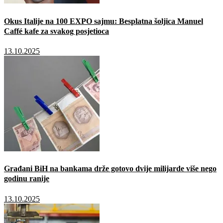
Okus Italije na 100 EXPO sajmu: Besplatna šoljica Manuel
Caffé kafe za svakog posjetioca
13.10.2025
Građani BiH na bankama drže gotovo dvije milijarde više nego
godinu ranije
13.10.2025