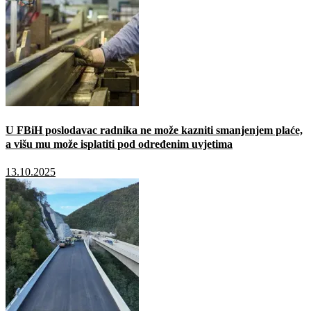
U FBiH poslodavac radnika ne može kazniti smanjenjem plaće,
a višu mu može isplatiti pod određenim uvjetima
13.10.2025