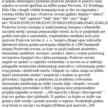
iz pepela obnavljajući porušene poslovne prostore te ponovo rastu
zajedno sa novim igračima na tržištu poput Preventa, AS Holdinga,
Hifa Oila i drugih velikih kompanija koje se šire na regionalna i
svjetska tržišta baš kao i Poslovne novine.[gallery display="slider2"
targetsize="full" captions="hide" link="file" size="large"
ids="85439,83395,83396,83397,83398,83399,83400,83401,83402,
Poslovne novine izrastaju iz tradicionalnog časopisa u tehnološki
razvijeni medij i postaju prepoznatljiv brend, da bi se posljednjih pet
godina izdvojile u samostalnu, respektabilnu medijsku kuću pod
nazivom Poslovne novine d. o. o. Sarajevo.Bogat opus izdavačke
djelatnosti tokom godina postojanja obilježilo je 1290 štampanih
izdanja Poslovnih novina, za koje su pisali istaknuti akademici,
ekonomski analitičari, novinari i urednici, lideri u svijetu poslovnog
novinarstva.Spajajući dva vijeka postojanja, Poslovne novine
uspjele su opstati i u najtežim vremenima i u novom su se mileniju
prilagodile trendovima elektronskog izdavaštva i informisanja preko
svog portala i društvenih mreža. Odigrale su važnu ulogu na tržištu
dajući ekonomske analize i projekcije o kojima su govorili
privrednici. Izgradile su platformu za kvalitetna i relevantna
ekonomska istraživanja pa otišle i korak dalje i okupile i uvezale
najuspješnije privrednike iz BiH i regiona kroz prepoznatljive
projekte.Izgradile su brend - „100 najvećih u Bosni i Hercegovini“ -
koji ove godine slavi jubilarnih 35 godina i sa kojim su izašle van
granica naše zemlje i postale poznate u regionu. Posljednjih godina
ovaj brend se razvija i na drugim tržištima pod nazivom „100