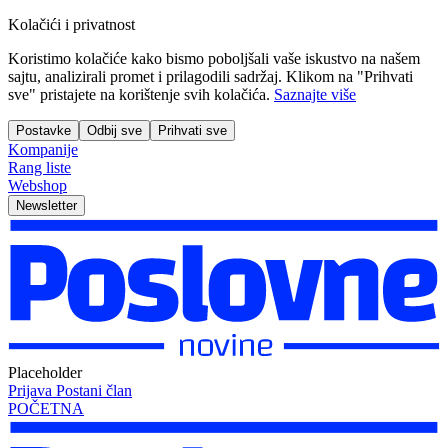
Kolačići i privatnost
Koristimo kolačiće kako bismo poboljšali vaše iskustvo na našem
sajtu, analizirali promet i prilagodili sadržaj. Klikom na "Prihvati
sve" pristajete na korištenje svih kolačića.
Saznajte više
Postavke
Odbij sve
Prihvati sve
Kompanije
Rang liste
Webshop
Newsletter
Placeholder
Prijava
Postani član
POČETNA