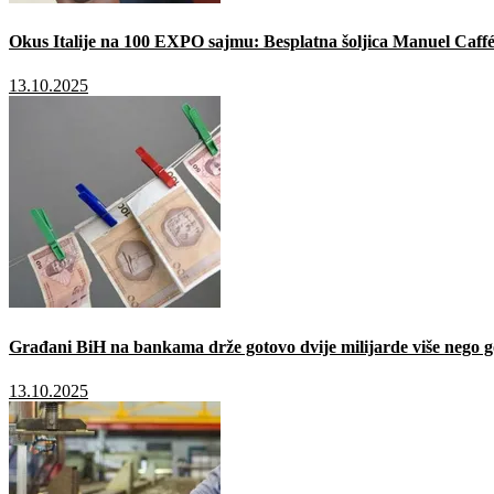
Okus Italije na 100 EXPO sajmu: Besplatna šoljica Manuel Caffé
13.10.2025
Građani BiH na bankama drže gotovo dvije milijarde više nego g
13.10.2025