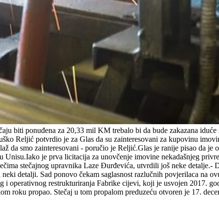
 stečaju biti ponuđena za 20,33 mil KM trebalo bi da bude zakazana iduć
ško Reljić potvrdio je za Glas da su zainteresovani za kupovinu imovine
až da smo zainteresovani - poručio je Reljić.Glas je ranije pisao da je
a u Unisu.Iako je prva licitacija za unovčenje imovine nekadašnjeg pr
ečima stečajnog upravnika Laze Đurđevića, utvrdili još neke detalje.- D
ni neki detalji. Sad ponovo čekam saglasnost razlučnih povjerilaca na o
 i operativnog restrukturiranja Fabrike cijevi, koji je usvojen 2017. g
tkom roku propao. Stečaj u tom propalom preduzeću otvoren je 17. dec