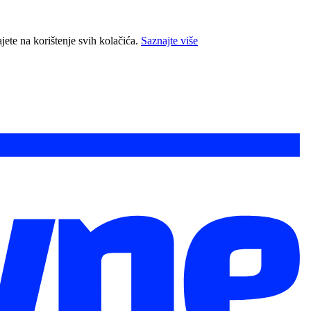
jete na korištenje svih kolačića.
Saznajte više