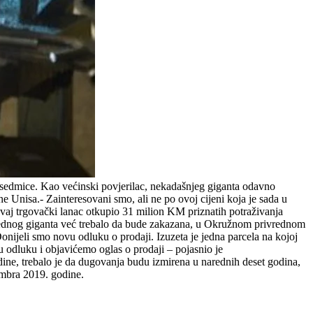
e sedmice. Kao većinski povjerilac, nekadašnjeg giganta odavno
 Unisa.- Zainteresovani smo, ali ne po ovoj cijeni koja je sada u
 ovaj trgovački lanac otkupio 31 milion KM priznatih potraživanja
ivrednog giganta već trebalo da bude zakazana, u Okružnom privrednom
onijeli smo novu odluku o prodaji. Izuzeta je jedna parcela na kojoj
vu odluku i objavićemo oglas o prodaji – pojasnio je
odine, trebalo je da dugovanja budu izmirena u narednih deset godina,
embra 2019. godine.