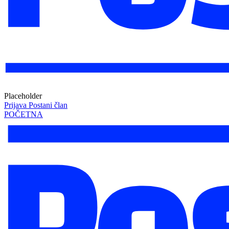
Placeholder
Prijava
Postani član
POČETNA