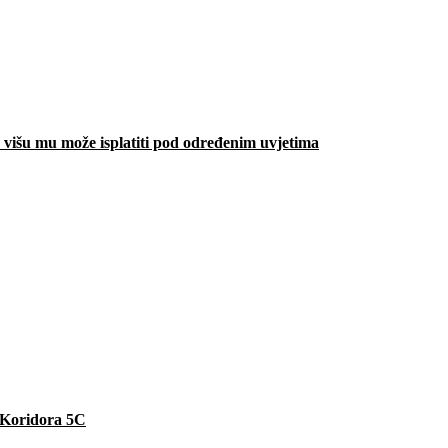
višu mu može isplatiti pod određenim uvjetima
e Koridora 5C