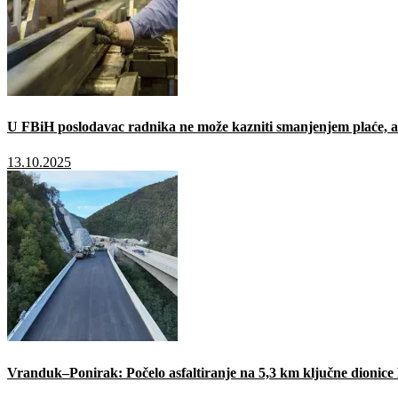
U FBiH poslodavac radnika ne može kazniti smanjenjem plaće, a 
13.10.2025
Vranduk–Ponirak: Počelo asfaltiranje na 5,3 km ključne dionic