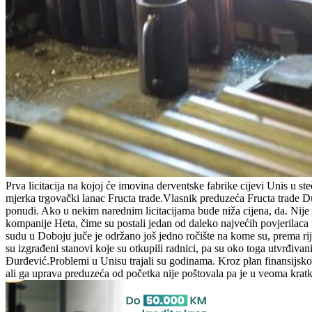
Prva licitacija na kojoj će imovina derventske fabrike cijevi Unis u
mjerka trgovački lanac Fructa trade.Vlasnik preduzeća Fructa trade Du
ponudi. Ako u nekim narednim licitacijama bude niža cijena, da. Nije l
kompanije Heta, čime su postali jedan od daleko najvećih povjerilac
sudu u Doboju juče je održano još jedno ročište na kome su, prema rij
su izgrađeni stanovi koje su otkupili radnici, pa su oko toga utvrđiva
Đurđević.Problemi u Unisu trajali su godinama. Kroz plan finansijskog
ali ga uprava preduzeća od početka nije poštovala pa je u veoma kra