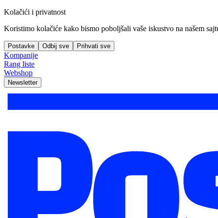
Kolačići i privatnost
Koristimo kolačiće kako bismo poboljšali vaše iskustvo na našem sajtu, 
Postavke
Odbij sve
Prihvati sve
Kompanije
Rang liste
Webshop
Newsletter